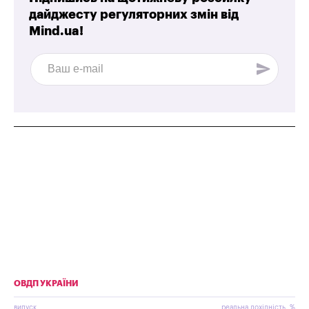
дайджесту регуляторних змін від
Mind.ua!
ОВДП УКРАЇНИ
випуск
реальна дохідність, %