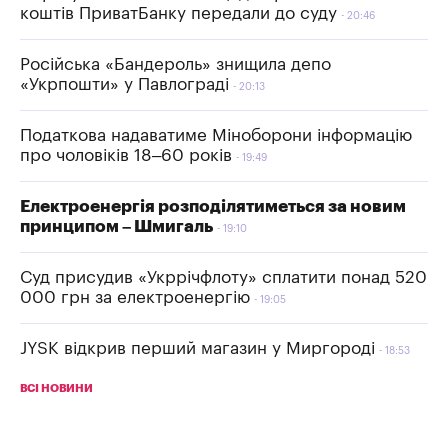
коштів ПриватБанку передали до суду
20:46
Російська «Бандероль» знищила депо
«Укрпошти» у Павлограді
20:13
Податкова надаватиме Міноборони інформацію
про чоловіків 18–60 років
19:49
Електроенергія розподілятиметься за новим
принципом – Шмигаль
19:10
Суд присудив «Укррічфлоту» сплатити понад 520
000 грн за електроенергію
19:05
JYSK відкрив перший магазин у Миргороді
18:53
ВСІ НОВИНИ