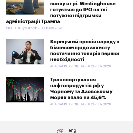
знову в грі. Westinghouse
готується до IPO на тлі
потужної підтримки
адміністрації Трампа
СВІТЛАНА ДОЛІНЧУК - 6 СЕРПНЯ 2026
Корецький провів нараду з
бізнесом щодо захисту
постачання товарів першої
необхідності
АНАСТАСІЯ ГОЛОВЕНКО - 6 СЕРПНЯ 2026
Транспортування
нафтопродуктів рф у
Чорному та Азовському
морях впало на 45,6%
АНАСТАСІЯ ГОЛОВЕНКО - 6 СЕРПНЯ 2026
укр
eng