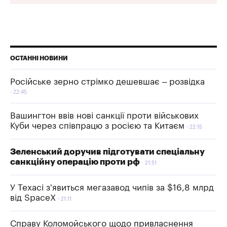
ОСТАННІ НОВИНИ
Російське зерно стрімко дешевшає – розвідка
22:45
Вашингтон ввів нові санкції проти військових
Куби через співпрацю з росією та Китаєм
22:15
Зеленський доручив підготувати спеціальну
санкційну операцію проти рф
21:51
У Техасі з'явиться мегазавод чипів за $16,8 млрд
від SpaceX
21:11
Справу Коломойського щодо привласнення