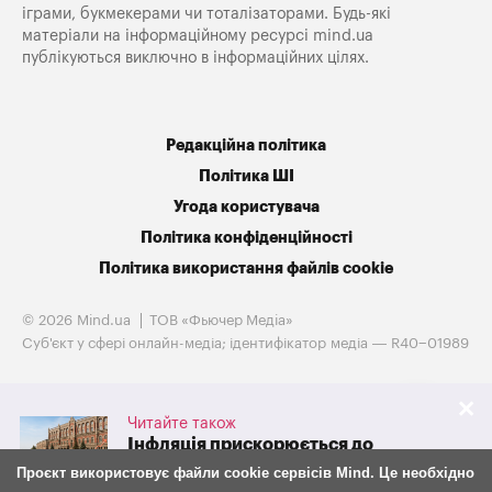
іграми, букмекерами чи тоталізаторами. Будь-які
матеріали на інформаційному ресурсі mind.ua
публікуються виключно в інформаційних цілях.
Редакційна політика
Політика ШІ
Угода користувача
Політика конфіденційності
Політика використання файлів cookie
© 2026 Mind.ua
ТОВ «Фьючер Медiа»
Cуб'єкт у сфері онлайн-медіа; ідентифікатор медіа — R40−01989
Читайте також
Інфляція прискорюється до
10%: чому НБУ знову підвищив
Проєкт використовує файли cookie сервісів Mind. Це необхідно
облікову ставку та як із 7