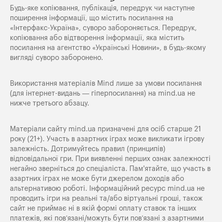
Будь-яке копiювання, публiкацiя, передрук чи наступне
поширення iнформацiї, що мiстить посилання на
«Iнтерфакс-Україна», суворо забороняється. Передрук,
копіювання або відтворення інформації, яка містить
посилання на агентство «Українські Новини», в будь-якому
вигляді суворо заборонено.
Використання матеріалів Mind лише за умови посилання
(для інтернет-видань — гіперпосилання) на
mind.ua
не
нижче третього абзацу.
Матеріали сайту mind.ua призначені для осіб старше 21
року (21+). Участь в азартних іграх може викликати ігрову
залежність. Дотримуйтесь правил (принципів)
відповідальної гри. При виявленні перших ознак залежності
негайно зверніться до спеціаліста. Пам'ятайте, що участь в
азартних іграх не може бути джерелом доходів або
альтернативою роботі. Інформаційний ресурс mind.ua не
проводить ігри на реальні та/або віртуальні гроші, також
сайт не приймає ні в якій формі оплату ставок та інших
платежів, які пов’язані/можуть бути пов’язані з азартними