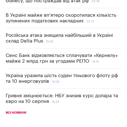
бізнесу, що постраждав від атак рф
20:49
В Україні майже вп'ятеро скоротилася кількість
зупинених податкових накладних
20:13
Російська атака знищила найбільший в Україні
склад Delta Plus
19:40
Сенс Банк відмовляється сплачувати «Кернелу»
майже 2 млрд грн за угодами РЕПО
19:16
Україна уразила шість суден тіньового флоту рф
та 10 енерговузлів
19:08
Гривня зміцнюється: НБУ знизив курс долара та
євро на 10 серпня
18:33
ВСІ НОВИНИ