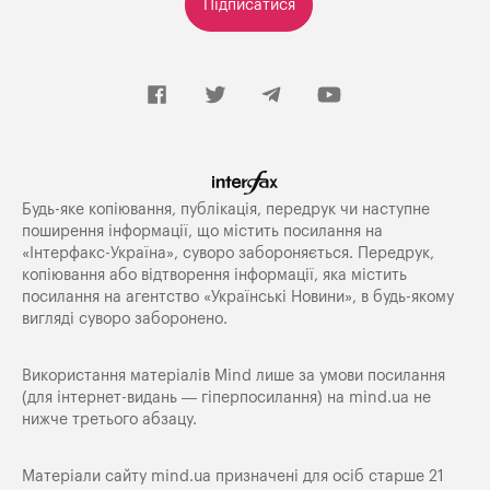
Підписатися
Будь-яке копiювання, публiкацiя, передрук чи наступне
поширення iнформацiї, що мiстить посилання на
«Iнтерфакс-Україна», суворо забороняється. Передрук,
копіювання або відтворення інформації, яка містить
посилання на агентство «Українські Новини», в будь-якому
вигляді суворо заборонено.
Використання матеріалів Mind лише за умови посилання
(для інтернет-видань — гіперпосилання) на
mind.ua
не
нижче третього абзацу.
Матеріали сайту mind.ua призначені для осіб старше 21