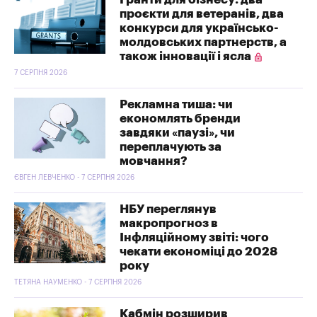
проєкти для ветеранів, два
конкурси для українсько-
молдовських партнерств, а
також інновації і ясла
7 СЕРПНЯ 2026
Рекламна тиша: чи
економлять бренди
завдяки «паузі», чи
переплачують за
мовчання?
ЄВГЕН ЛЕВЧЕНКО - 7 СЕРПНЯ 2026
НБУ переглянув
макропрогноз в
Інфляційному звіті: чого
чекати економіці до 2028
року
ТЕТЯНА НАУМЕНКО - 7 СЕРПНЯ 2026
Кабмін розширив