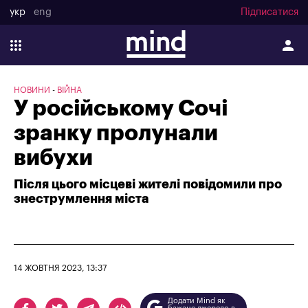
укр
eng
Підписатися
НОВИНИ
ВІЙНА
У російському Сочі
зранку пролунали
вибухи
Після цього місцеві жителі повідомили про
знеструмлення міста
14 ЖОВТНЯ 2023, 13:37
Додати Mind як