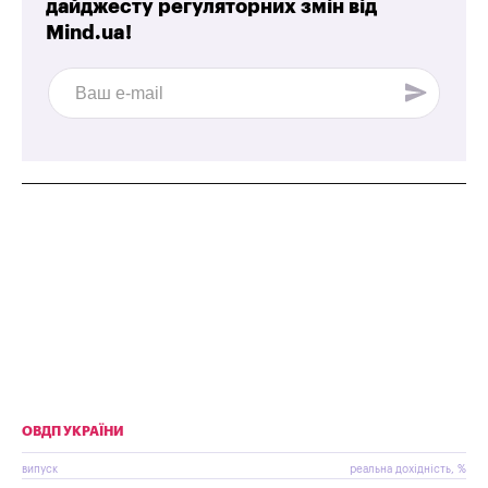
дайджесту регуляторних змін від
Mind.ua!
ОВДП УКРАЇНИ
випуск
реальна дохідність, %