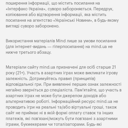
поширення iнформацiї, що мiстить посилання на
«Iнтерфакс-Україна», суворо забороняється. Передрук,
копіювання або відтворення інформації, яка містить
посилання на агентство «Українські Новини», в будь-якому
вигляді суворо заборонено.
Використання матеріалів Mind лише за умови посилання
(для інтернет-видань — гіперпосилання) на
mind.ua
не
нижче третього абзацу.
Матеріали сайту mind.ua призначені для осіб старше 21
року (21+). Участь в азартних іграх може викликати ігрову
залежність. Дотримуйтесь правил (принципів)
відповідальної гри. При виявленні перших ознак залежності
негайно зверніться до спеціаліста. Пам'ятайте, що участь в
азартних іграх не може бути джерелом доходів або
альтернативою роботі. Інформаційний ресурс mind.ua не
проводить ігри на реальні та/або віртуальні гроші, також
сайт не приймає ні в якій формі оплату ставок та інших
платежів, які пов’язані/можуть бути пов’язані з азартними
іграми, букмекерами чи тоталізаторами. Будь-які