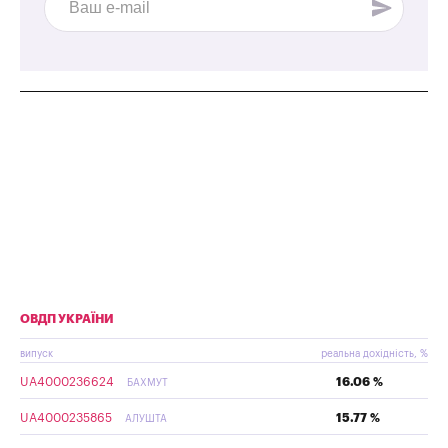
ОВДП УКРАЇНИ
випуск
реальна дохідність, %
UA4000236624
16.06 %
БАХМУТ
UA4000235865
15.77 %
АЛУШТА