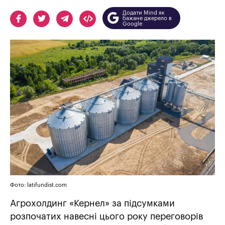
Додати Mind як
бажане джерело в
Google
Фото: latifundist.com
Агрохолдинг «Кернел» за підсумками
розпочатих навесні цього року переговорів