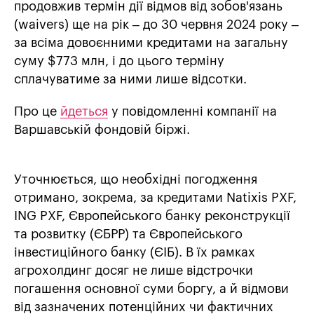
продовжив термін дії відмов від зобов'язань
(waivers) ще на рік – до 30 червня 2024 року –
за всіма довоєнними кредитами на загальну
суму $773 млн, і до цього терміну
сплачуватиме за ними лише відсотки.
Про це
йдеться
у повідомленні компанії на
Варшавській фондовій біржі.
Уточнюється, що необхідні погодження
отримано, зокрема, за кредитами Natixis PXF,
ING PXF, Європейського банку реконструкції
та розвитку (ЄБРР) та Європейського
інвестиційного банку (ЄІБ). В їх рамках
агрохолдинг досяг не лише відстрочки
погашення основної суми боргу, а й відмови
від зазначених потенційних чи фактичних