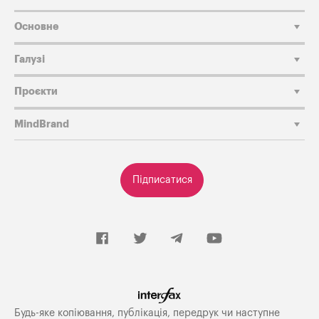
Основне
Галузі
Проєкти
MindBrand
Підписатися
Будь-яке копiювання, публiкацiя, передрук чи наступне