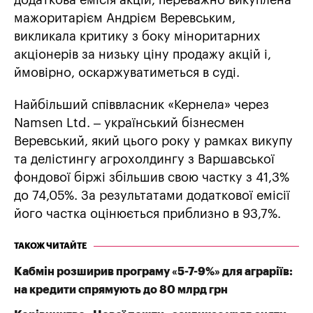
додаткова емісія акцій, переважно викуплена
мажоритарієм Андрієм Веревським,
викликала критику з боку міноритарних
акціонерів за низьку ціну продажу акцій і,
ймовірно, оскаржуватиметься в суді.
Найбільший співвласник «Кернела» через
Namsen Ltd. – український бізнесмен
Веревський, який цього року у рамках викупу
та делістингу агрохолдингу з Варшавської
фондової біржі збільшив свою частку з 41,3%
до 74,05%. За результатами додаткової емісії
його частка оцінюється приблизно в 93,7%.
ТАКОЖ ЧИТАЙТЕ
Кабмін розширив програму «5-7-9%» для аграріїв:
на кредити спрямують до 80 млрд грн