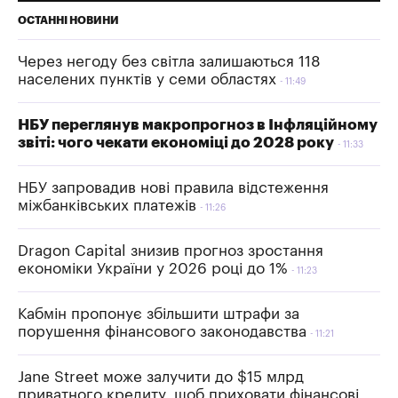
ОСТАННІ НОВИНИ
Через негоду без світла залишаються 118
населених пунктів у семи областях
11:49
НБУ переглянув макропрогноз в Інфляційному
звіті: чого чекати економіці до 2028 року
11:33
НБУ запровадив нові правила відстеження
міжбанківських платежів
11:26
Dragon Capital знизив прогноз зростання
економіки України у 2026 році до 1%
11:23
Кабмін пропонує збільшити штрафи за
порушення фінансового законодавства
11:21
Jane Street може залучити до $15 млрд
приватного кредиту, щоб приховати фінансові