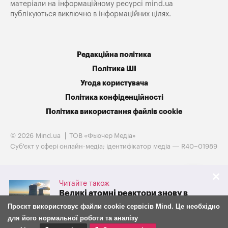
матеріали на інформаційному ресурсі mind.ua
публікуються виключно в інформаційних цілях.
Редакційна політика
Політика ШІ
Угода користувача
Політика конфіденційності
Політика використання файлів cookie
© 2026 Mind.ua
ТОВ «Фьючер Медiа»
Cуб'єкт у сфері онлайн-медіа; ідентифікатор медіа — R40−01989
Читайте також
Великі атомні реактори знову в
грі. Westinghouse готується до
Проєкт використовує файли cookie сервісів Mind. Це необхідно
IPO на тлі потужної підтримки
для його нормальної роботи та аналізу
адміністрації Трампа