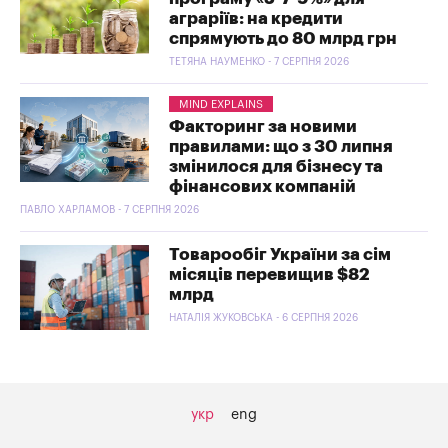
аграріїв: на кредити
спрямують до 80 млрд грн
ТЕТЯНА НАУМЕНКО - 7 СЕРПНЯ 2026
MIND EXPLAINS
Факторинг за новими
правилами: що з 30 липня
змінилося для бізнесу та
фінансових компаній
ПАВЛО ХАРЛАМОВ - 7 СЕРПНЯ 2026
Товарообіг України за сім
місяців перевищив $82
млрд
НАТАЛІЯ ЖУКОВСЬКА - 6 СЕРПНЯ 2026
укр
eng