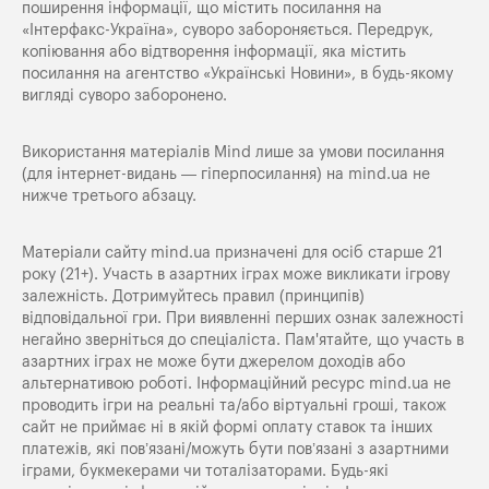
поширення iнформацiї, що мiстить посилання на
«Iнтерфакс-Україна», суворо забороняється. Передрук,
копіювання або відтворення інформації, яка містить
посилання на агентство «Українські Новини», в будь-якому
вигляді суворо заборонено.
Використання матеріалів Mind лише за умови посилання
(для інтернет-видань — гіперпосилання) на
mind.ua
не
нижче третього абзацу.
Матеріали сайту mind.ua призначені для осіб старше 21
року (21+). Участь в азартних іграх може викликати ігрову
залежність. Дотримуйтесь правил (принципів)
відповідальної гри. При виявленні перших ознак залежності
негайно зверніться до спеціаліста. Пам'ятайте, що участь в
азартних іграх не може бути джерелом доходів або
альтернативою роботі. Інформаційний ресурс mind.ua не
проводить ігри на реальні та/або віртуальні гроші, також
сайт не приймає ні в якій формі оплату ставок та інших
платежів, які пов’язані/можуть бути пов’язані з азартними
іграми, букмекерами чи тоталізаторами. Будь-які