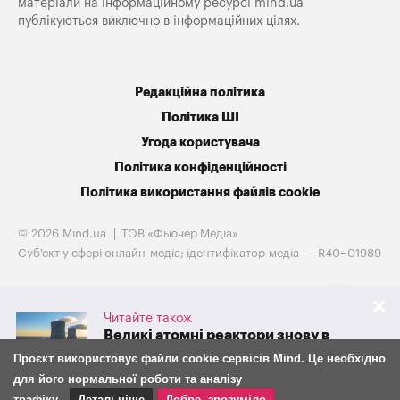
матеріали на інформаційному ресурсі mind.ua
публікуються виключно в інформаційних цілях.
Редакційна політика
Політика ШІ
Угода користувача
Політика конфіденційності
Політика використання файлів cookie
© 2026 Mind.ua
ТОВ «Фьючер Медiа»
Cуб'єкт у сфері онлайн-медіа; ідентифікатор медіа — R40−01989
Читайте також
Великі атомні реактори знову в
грі. Westinghouse готується до
Проєкт використовує файли cookie сервісів Mind. Це необхідно
IPO на тлі потужної підтримки
для його нормальної роботи та аналізу
адміністрації Трампа
трафіку.
Детальніше
Добре, зрозуміло