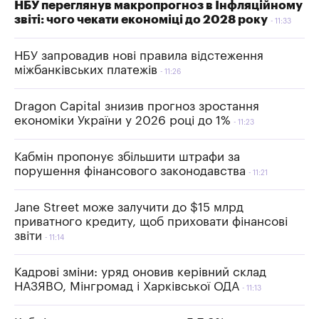
НБУ переглянув макропрогноз в Інфляційному
звіті: чого чекати економіці до 2028 року
11:33
НБУ запровадив нові правила відстеження
міжбанківських платежів
11:26
Dragon Capital знизив прогноз зростання
економіки України у 2026 році до 1%
11:23
Кабмін пропонує збільшити штрафи за
порушення фінансового законодавства
11:21
Jane Street може залучити до $15 млрд
приватного кредиту, щоб приховати фінансові
звіти
11:14
Кадрові зміни: уряд оновив керівний склад
НАЗЯВО, Мінгромад і Харківської ОДА
11:13