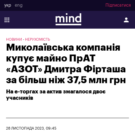
укр
eng
Підписатися
НОВИНИ
НЕРУХОМІСТЬ
Миколаївська компанія
купує майно ПрАТ
«АЗОТ» Дмитра Фірташа
за більш ніж 37,5 млн грн
На е-торгах за актив змагалося двоє
учасників
28 ЛИСТОПАДА 2023, 09:45