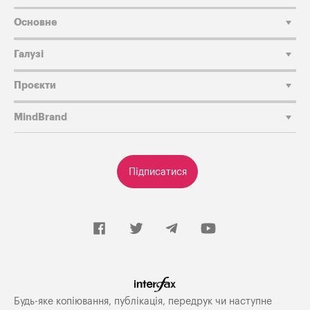
Основне
Галузі
Проєкти
MindBrand
Підписатися
Будь-яке копiювання, публiкацiя, передрук чи наступне