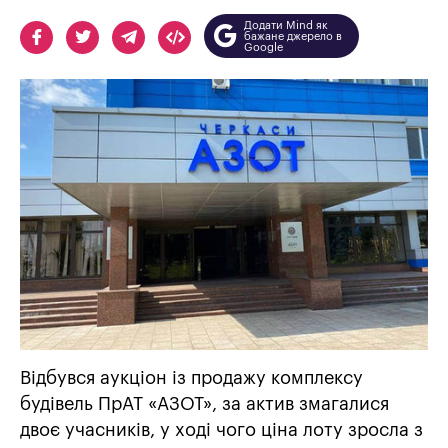
Додати Mind як
бажане джерело в
Google
Відбувся аукціон із продажу комплексу
будівель ПрАТ «АЗОТ», за актив змагалися
двоє учасників, у ході чого ціна лоту зросла з