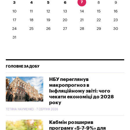
7
3
4
5
6
8
9
10
11
12
13
14
15
16
17
18
19
20
21
22
23
24
25
26
27
28
29
30
31
ГОЛОВНЕ ЗА ДОБУ
НБУ переглянув
макропрогноз в
Інфляційному звіті: чого
чекати економіці до 2028
року
ТЕТЯНА НАУМЕНКО - 7 СЕРПНЯ 2026
Кабмін розширив
програму «5-7-9%» для