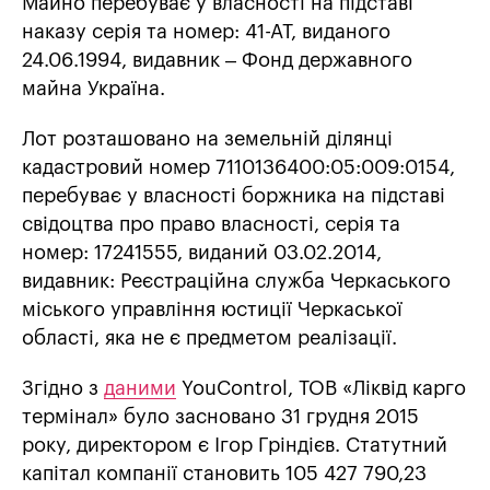
Майно перебуває у власності на підставі
наказу серія та номер: 41-АТ, виданого
24.06.1994, видавник – Фонд державного
майна Україна.
Лот розташовано на земельній ділянці
кадастровий номер 7110136400:05:009:0154,
перебуває у власності боржника на підставі
свідоцтва про право власності, серія та
номер: 17241555, виданий 03.02.2014,
видавник: Реєстраційна служба Черкаського
міського управління юстиції Черкаської
області, яка не є предметом реалізації.
Згідно з
даними
YouControl, ТОВ «Ліквід карго
термінал» було засновано 31 грудня 2015
року, директором є Ігор Гріндієв. Статутний
капітал компанії становить 105 427 790,23