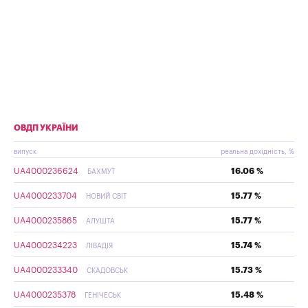
ОВДП УКРАЇНИ
випуск
реальна дохідність, %
UA4000236624
16.06 %
БАХМУТ
UA4000233704
15.77 %
НОВИЙ СВІТ
UA4000235865
15.77 %
АЛУШТА
UA4000234223
15.74 %
ЛІВАДІЯ
UA4000233340
15.73 %
СКАДОВСЬК
UA4000235378
15.48 %
ГЕНІЧЕСЬК