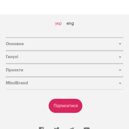
укр
eng
Основне
Галузі
Проєкти
MindBrand
Підписатися