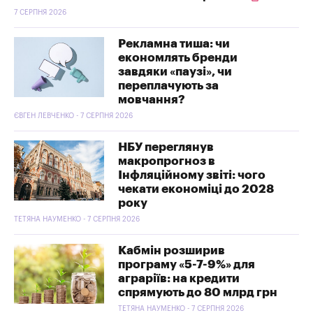
7 СЕРПНЯ 2026
Рекламна тиша: чи
економлять бренди
завдяки «паузі», чи
переплачують за
мовчання?
ЄВГЕН ЛЕВЧЕНКО - 7 СЕРПНЯ 2026
НБУ переглянув
макропрогноз в
Інфляційному звіті: чого
чекати економіці до 2028
року
ТЕТЯНА НАУМЕНКО - 7 СЕРПНЯ 2026
Кабмін розширив
програму «5-7-9%» для
аграріїв: на кредити
спрямують до 80 млрд грн
ТЕТЯНА НАУМЕНКО - 7 СЕРПНЯ 2026