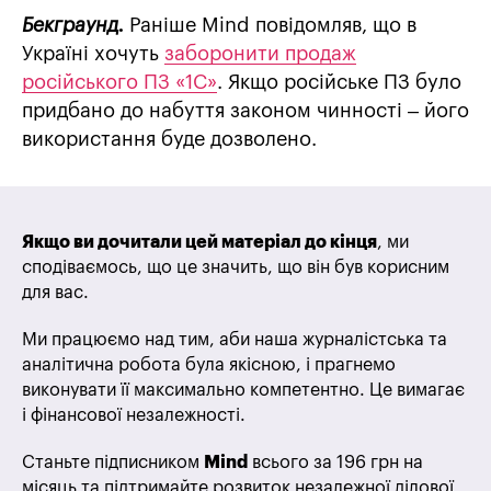
Бекграунд.
Раніше Mind повідомляв, що в
Україні хочуть
заборонити продаж
російського ПЗ «1С»
. Якщо російське ПЗ було
придбано до набуття законом чинності – його
використання буде дозволено.
Якщо ви дочитали цей матеріал до кінця
, ми
сподіваємось, що це значить, що він був корисним
для вас.
Ми працюємо над тим, аби наша журналістська та
аналітична робота була якісною, і прагнемо
виконувати її максимально компетентно. Це вимагає
і фінансової незалежності.
Станьте підписником
Mind
всього за 196 грн на
місяць та підтримайте розвиток незалежної ділової