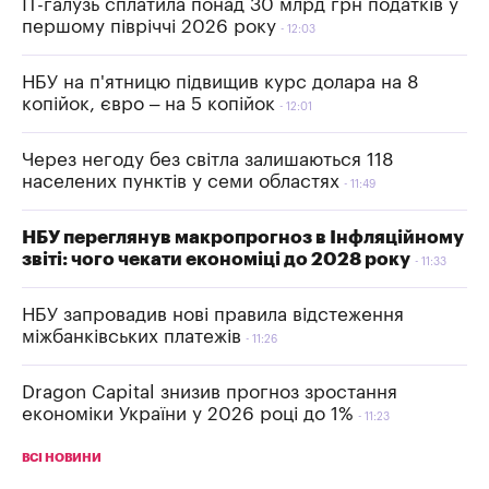
IT-галузь сплатила понад 30 млрд грн податків у
першому півріччі 2026 року
12:03
НБУ на п'ятницю підвищив курс долара на 8
копійок, євро – на 5 копійок
12:01
Через негоду без світла залишаються 118
населених пунктів у семи областях
11:49
НБУ переглянув макропрогноз в Інфляційному
звіті: чого чекати економіці до 2028 року
11:33
НБУ запровадив нові правила відстеження
міжбанківських платежів
11:26
Dragon Capital знизив прогноз зростання
економіки України у 2026 році до 1%
11:23
ВСІ НОВИНИ