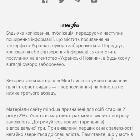
Будь-яке копiювання, публiкацiя, передрук чи наступне
поширення iнформацiї, що мiстить посилання на
«Iнтерфакс-Україна», суворо забороняється. Передрук,
копіювання або відтворення інформації, яка містить
посилання на агентство «Українські Новини», в будь-якому
вигляді суворо заборонено.
Використання матеріалів Mind лише за умови посилання
(для інтернет-видань — гіперпосилання) на
mind.ua
не
нижче третього абзацу.
Матеріали сайту mind.ua призначені для осіб старше 21
року (21+). Участь в азартних іграх може викликати ігрову
залежність. Дотримуйтесь правил (принципів)
відповідальної гри. При виявленні перших ознак залежності
негайно зверніться до спеціаліста. Пам'ятайте, що участь в