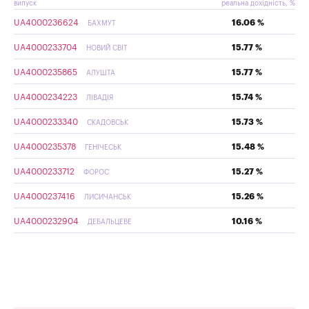
випуск
реальна дохідність, %
UA4000236624
16.06 %
БАХМУТ
UA4000233704
15.77 %
НОВИЙ СВІТ
UA4000235865
15.77 %
АЛУШТА
UA4000234223
15.74 %
ЛІВАДІЯ
UA4000233340
15.73 %
СКАДОВСЬК
UA4000235378
15.48 %
ГЕНІЧЕСЬК
UA4000233712
15.27 %
ФОРОС
UA4000237416
15.26 %
ЛИСИЧАНСЬК
UA4000232904
10.16 %
ДЕБАЛЬЦЕВЕ