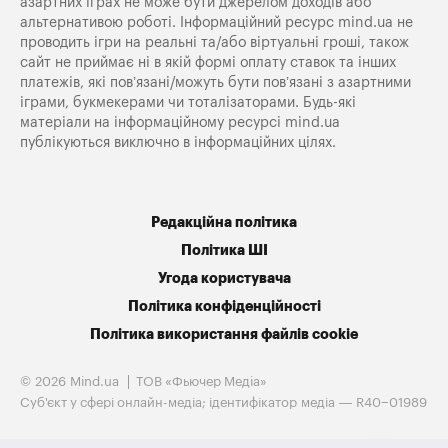
азартних іграх не може бути джерелом доходів або
альтернативою роботі. Інформаційний ресурс mind.ua не
проводить ігри на реальні та/або віртуальні гроші, також
сайт не приймає ні в якій формі оплату ставок та інших
платежів, які пов’язані/можуть бути пов’язані з азартними
іграми, букмекерами чи тоталізаторами. Будь-які
матеріали на інформаційному ресурсі mind.ua
публікуються виключно в інформаційних цілях.
Редакційна політика
Політика ШІ
Угода користувача
Політика конфіденційності
Політика використання файлів cookie
© 2026 Mind.ua
ТОВ «Фьючер Медiа»
Cуб'єкт у сфері онлайн-медіа; ідентифікатор медіа — R40−01989