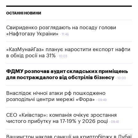
ОСТАННІ НОВИНИ
Свириденко розглядають на посаду голови
«Нафтогазу України»
11:46
«КазМунайГаз» планує наростити експорт нафти
в обхід росії на 31%
10:03
ФДМУ розпочав аудит складських приміщень
для постраждалого від обстрілів бізнесу
10:00
Внаслідок нічної атаки рф пошкоджено
розподільчі центри мережі «Фора»
09:49
СЕО «Київстар»: компанія очікує зростання
чистого прибутку на 17-19% у 2026 році
09:41
Вашингтон наклав санкції на криптобіржу в Дубаї