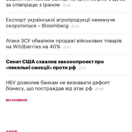
за співпрацю з Іраном
22:45
Експорт української агропродукції неминуче
скоротиться – Bloomberg
22:15
Атаки ЗСУ обвалили продажі військових товарів
на Wildberries на 40%
21:57
Сенат США схвалив законопроект про
«пекельні санкції» проти рф
21:17
НБУ дозволив банкам не визнавати дефолт
бізнесу, що постраждав від атак рф
20:49
ВСІ НОВИНИ
АРХІВ