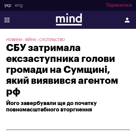
укр
eng
Підписатися
НОВИНИ
ВІЙНА
СУСПІЛЬСТВО
СБУ затримала
ексзаступника голови
громади на Сумщині,
який виявився агентом
рф
Його завербували ще до початку
повномасштабного вторгнення