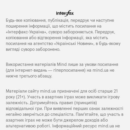
Будь-яке копiювання, публiкацiя, передрук чи наступне
поширення iнформацiї, що мiстить посилання на
«Iнтерфакс-Україна», суворо забороняється. Передрук,
копіювання або відтворення інформації, яка містить
посилання на агентство «Українські Новини», в будь-якому
вигляді суворо заборонено.
Використання матеріалів Mind лише за умови посилання
(для інтернет-видань — гіперпосилання) на
mind.ua
не
нижче третього абзацу.
Матеріали сайту mind.ua призначені для осіб старше 21
року (21+). Участь в азартних іграх може викликати ігрову
залежність. Дотримуйтесь правил (принципів)
відповідальної гри. При виявленні перших ознак залежності
негайно зверніться до спеціаліста. Пам'ятайте, що участь в
азартних іграх не може бути джерелом доходів або
альтернативою роботі. Інформаційний ресурс mind.ua не