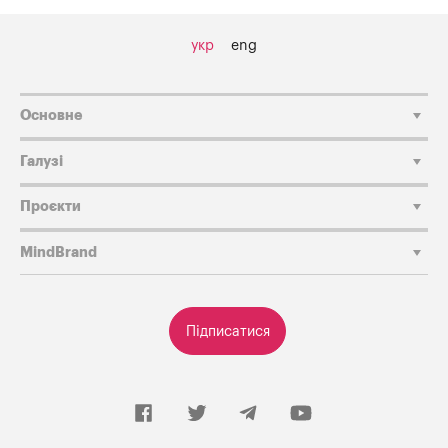
укр
eng
Основне
Галузі
Проєкти
MindBrand
Підписатися