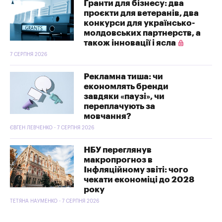
Гранти для бізнесу: два
проєкти для ветеранів, два
конкурси для українсько-
молдовських партнерств, а
також інновації і ясла
7 СЕРПНЯ 2026
Рекламна тиша: чи
економлять бренди
завдяки «паузі», чи
переплачують за
мовчання?
ЄВГЕН ЛЕВЧЕНКО - 7 СЕРПНЯ 2026
НБУ переглянув
макропрогноз в
Інфляційному звіті: чого
чекати економіці до 2028
року
ТЕТЯНА НАУМЕНКО - 7 СЕРПНЯ 2026