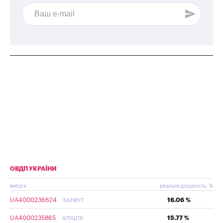
ОВДП УКРАЇНИ
випуск
реальна дохідність, %
UA4000236624
16.06 %
БАХМУТ
UA4000235865
15.77 %
АЛУШТА