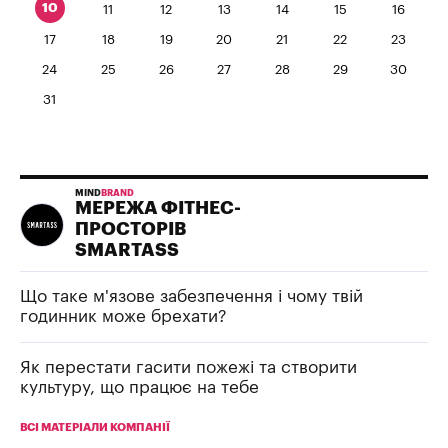
10
11
12
13
14
15
16
17
18
19
20
21
22
23
24
25
26
27
28
29
30
31
MIND
BRAND
МЕРЕЖА ФІТНЕС-
ПРОСТОРІВ
SMARTASS
Що таке м'язове забезпечення і чому твій
годинник може брехати?
Як перестати гасити пожежі та створити
культуру, що працює на тебе
ВСІ МАТЕРІАЛИ КОМПАНІЇ