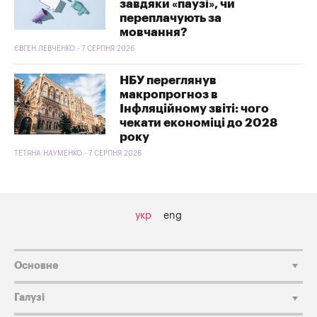
завдяки «паузі», чи
переплачують за
мовчання?
ЄВГЕН ЛЕВЧЕНКО - 7 СЕРПНЯ 2026
НБУ переглянув
макропрогноз в
Інфляційному звіті: чого
чекати економіці до 2028
року
ТЕТЯНА НАУМЕНКО - 7 СЕРПНЯ 2026
укр
eng
Основне
Галузі