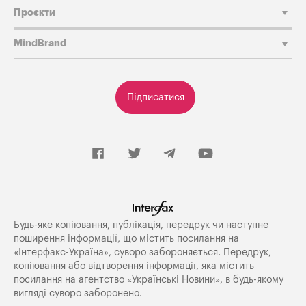
Проєкти
MindBrand
Підписатися
Будь-яке копiювання, публiкацiя, передрук чи наступне
поширення iнформацiї, що мiстить посилання на
«Iнтерфакс-Україна», суворо забороняється. Передрук,
копіювання або відтворення інформації, яка містить
посилання на агентство «Українські Новини», в будь-якому
вигляді суворо заборонено.