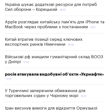
Україна шукає додаткові ресурси для потреб
Сил оборони – Корецький
19:47
Apple розглядає китайську пам’ять для iPhone та
MacBook через проблеми з постачанням
19:11
Китай втратив позиції серед ключових
експортних ринків Німеччини
18:33
Військові рф знищили гуманітарний склад ВООЗ
у Дніпрі
17:52
росія атакувала видобувні об’єкти «Укрнафти»
17:11
У Туреччині заперечили обмеження для
торговельних суден у Чорному морі
16:51
Іран висунув вимоги для відкриття Ормузької