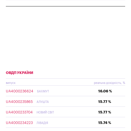
ОВДП УКРАЇНИ
випуск
реальна дохідність, %
UA4000236624
16.06 %
БАХМУТ
UA4000235865
15.77 %
АЛУШТА
UA4000233704
15.77 %
НОВИЙ СВІТ
UA4000234223
15.74 %
ЛІВАДІЯ