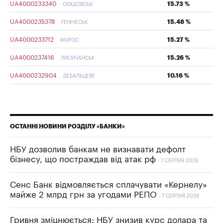
UA4000233340
15.73 %
СКАДОВСЬК
UA4000235378
15.48 %
ГЕНІЧЕСЬК
UA4000233712
15.27 %
ФОРОС
UA4000237416
15.26 %
ЛИСИЧАНСЬК
UA4000232904
10.16 %
ДЕБАЛЬЦЕВЕ
ОСТАННІ НОВИНИ РОЗДІЛУ «БАНКИ»
НБУ дозволив банкам не визнавати дефолт
бізнесу, що постраждав від атак рф
7 СЕРПНЯ 2026
Сенс Банк відмовляється сплачувати «Кернелу»
майже 2 млрд грн за угодами РЕПО
7 СЕРПНЯ 2026
Гривня зміцнюється: НБУ знизив курс долара та