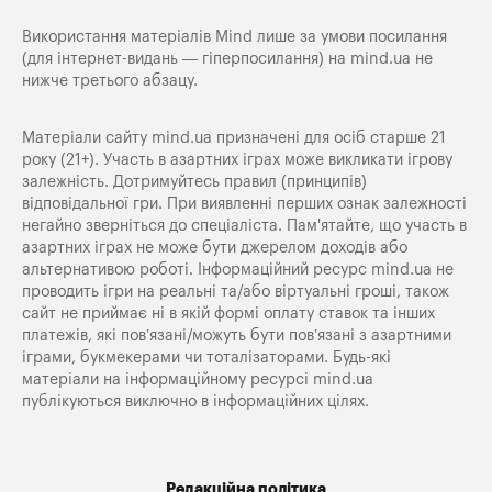
Використання матеріалів Mind лише за умови посилання
(для інтернет-видань — гіперпосилання) на
mind.ua
не
нижче третього абзацу.
Матеріали сайту mind.ua призначені для осіб старше 21
року (21+). Участь в азартних іграх може викликати ігрову
залежність. Дотримуйтесь правил (принципів)
відповідальної гри. При виявленні перших ознак залежності
негайно зверніться до спеціаліста. Пам'ятайте, що участь в
азартних іграх не може бути джерелом доходів або
альтернативою роботі. Інформаційний ресурс mind.ua не
проводить ігри на реальні та/або віртуальні гроші, також
сайт не приймає ні в якій формі оплату ставок та інших
платежів, які пов’язані/можуть бути пов’язані з азартними
іграми, букмекерами чи тоталізаторами. Будь-які
матеріали на інформаційному ресурсі mind.ua
публікуються виключно в інформаційних цілях.
Редакційна політика