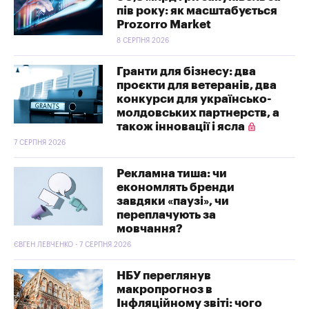
пів року: як масштабується
Prozorro Market
8 СЕРПНЯ 2026
Гранти для бізнесу: два
проєкти для ветеранів, два
конкурси для українсько-
молдовських партнерств, а
також інновації і ясла
7 СЕРПНЯ 2026
Рекламна тиша: чи
економлять бренди
завдяки «паузі», чи
переплачують за
мовчання?
ЄВГЕН ЛЕВЧЕНКО - 7 СЕРПНЯ 2026
НБУ переглянув
макропрогноз в
Інфляційному звіті: чого