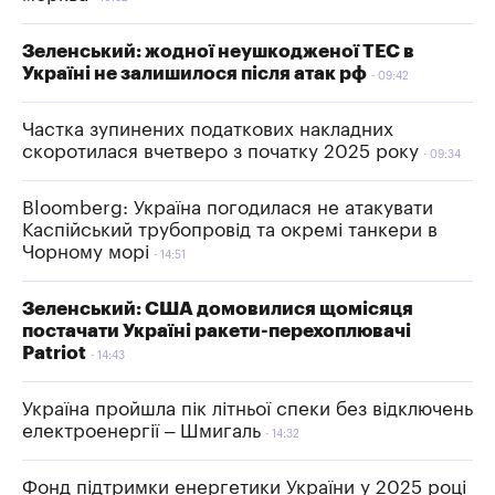
Зеленський: жодної неушкодженої ТЕС в
Україні не залишилося після атак рф
09:42
Частка зупинених податкових накладних
скоротилася вчетверо з початку 2025 року
09:34
Bloomberg: Україна погодилася не атакувати
Каспійський трубопровід та окремі танкери в
Чорному морі
14:51
Зеленський: США домовилися щомісяця
постачати Україні ракети-перехоплювачі
Patriot
14:43
Україна пройшла пік літньої спеки без відключень
електроенергії – Шмигаль
14:32
Фонд підтримки енергетики України у 2025 році