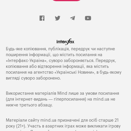
Будь-яке копiювання, публiкацiя, передрук чи наступне
поширення iнформацiї, що мiстить посилання на
«Iнтерфакс-Україна», суворо забороняється. Передрук,
копіювання або відтворення інформації, яка містить
посилання на агентство «Українські Новини», в будь-якому
вигляді суворо заборонено.
Використання матеріалів Mind лише за умови посилання
(для інтернет-видань — гіперпосилання) на
mind.ua
не
нижче третього абзацу.
Матеріали сайту mind.ua призначені для осіб старше 21
року (21+). Участь в азартних іграх може викликати ігрову