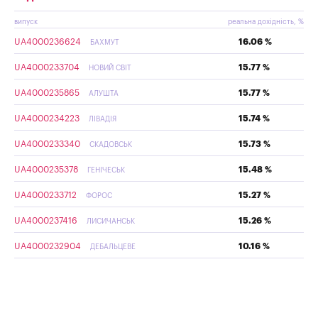
випуск
реальна дохідність, %
UA4000236624
16.06 %
БАХМУТ
UA4000233704
15.77 %
НОВИЙ СВІТ
UA4000235865
15.77 %
АЛУШТА
UA4000234223
15.74 %
ЛІВАДІЯ
UA4000233340
15.73 %
СКАДОВСЬК
UA4000235378
15.48 %
ГЕНІЧЕСЬК
UA4000233712
15.27 %
ФОРОС
UA4000237416
15.26 %
ЛИСИЧАНСЬК
UA4000232904
10.16 %
ДЕБАЛЬЦЕВЕ