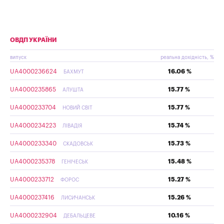
ОВДП УКРАЇНИ
випуск
реальна дохідність, %
UA4000236624
16.06 %
БАХМУТ
UA4000235865
15.77 %
АЛУШТА
UA4000233704
15.77 %
НОВИЙ СВІТ
UA4000234223
15.74 %
ЛІВАДІЯ
UA4000233340
15.73 %
СКАДОВСЬК
UA4000235378
15.48 %
ГЕНІЧЕСЬК
UA4000233712
15.27 %
ФОРОС
UA4000237416
15.26 %
ЛИСИЧАНСЬК
UA4000232904
10.16 %
ДЕБАЛЬЦЕВЕ