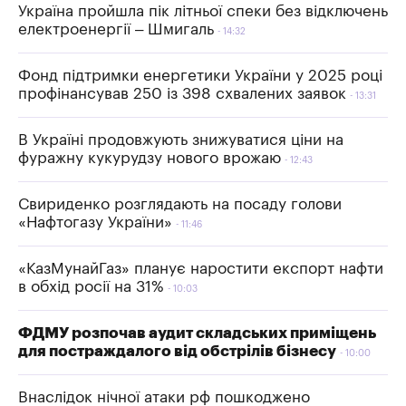
Україна пройшла пік літньої спеки без відключень
електроенергії – Шмигаль
14:32
Фонд підтримки енергетики України у 2025 році
профінансував 250 із 398 схвалених заявок
13:31
В Україні продовжують знижуватися ціни на
фуражну кукурудзу нового врожаю
12:43
Свириденко розглядають на посаду голови
«Нафтогазу України»
11:46
«КазМунайГаз» планує наростити експорт нафти
в обхід росії на 31%
10:03
ФДМУ розпочав аудит складських приміщень
для постраждалого від обстрілів бізнесу
10:00
Внаслідок нічної атаки рф пошкоджено