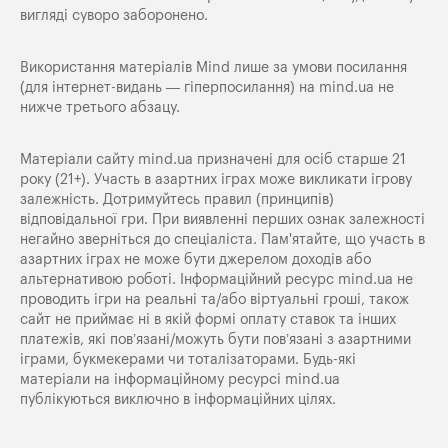
вигляді суворо заборонено.
Використання матеріалів Mind лише за умови посилання
(для інтернет-видань — гіперпосилання) на
mind.ua
не
нижче третього абзацу.
Матеріали сайту mind.ua призначені для осіб старше 21
року (21+). Участь в азартних іграх може викликати ігрову
залежність. Дотримуйтесь правил (принципів)
відповідальної гри. При виявленні перших ознак залежності
негайно зверніться до спеціаліста. Пам'ятайте, що участь в
азартних іграх не може бути джерелом доходів або
альтернативою роботі. Інформаційний ресурс mind.ua не
проводить ігри на реальні та/або віртуальні гроші, також
сайт не приймає ні в якій формі оплату ставок та інших
платежів, які пов’язані/можуть бути пов’язані з азартними
іграми, букмекерами чи тоталізаторами. Будь-які
матеріали на інформаційному ресурсі mind.ua
публікуються виключно в інформаційних цілях.