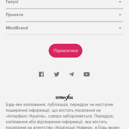
Галузі
Проєкти
MindBrand
Підписатися
Будь-яке копiювання, публiкацiя, передрук чи наступне
поширення iнформацiї, що мiстить посилання на
«Iнтерфакс-Україна», суворо забороняється. Передрук,
копіювання або відтворення інформації, яка містить
посилання на агентство «Українські Новини», в будь-якому