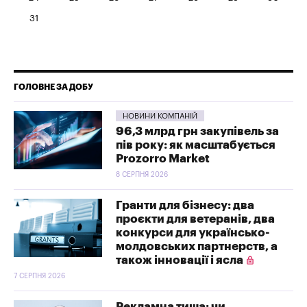
31
ГОЛОВНЕ ЗА ДОБУ
НОВИНИ КОМПАНІЙ
96,3 млрд грн закупівель за
пів року: як масштабується
Prozorro Market
8 СЕРПНЯ 2026
Гранти для бізнесу: два
проєкти для ветеранів, два
конкурси для українсько-
молдовських партнерств, а
також інновації і ясла
7 СЕРПНЯ 2026
Рекламна тиша: чи