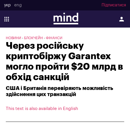
укр
eng
Підписатися
НОВИНИ
БЛОКЧЕЙН
ФІНАНСИ
Через російську
криптобіржу Garantex
могло пройти $20 млрд в
обхід санкцій
США і Британія перевіряють можливість
здійснення цих транзакцій
This text is also available in English