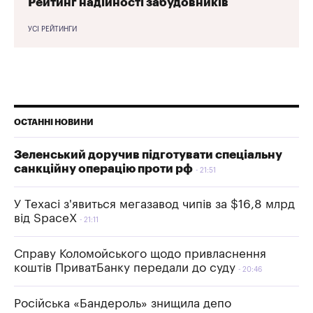
Рейтинг надійності забудовників
УСІ РЕЙТИНГИ
ОСТАННІ НОВИНИ
Зеленський доручив підготувати спеціальну
санкційну операцію проти рф
21:51
У Техасі з'явиться мегазавод чипів за $16,8 млрд
від SpaceX
21:11
Справу Коломойського щодо привласнення
коштів ПриватБанку передали до суду
20:46
Російська «Бандероль» знищила депо