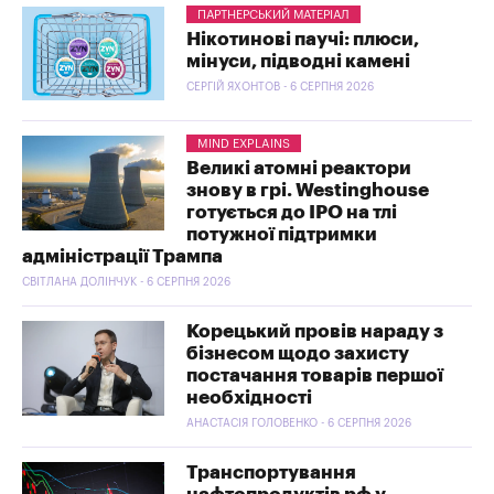
ПАРТНЕРСЬКИЙ МАТЕРІАЛ
Нікотинові паучі: плюси,
мінуси, підводні камені
СЕРГІЙ ЯХОНТОВ - 6 СЕРПНЯ 2026
MIND EXPLAINS
Великі атомні реактори
знову в грі. Westinghouse
готується до IPO на тлі
потужної підтримки
адміністрації Трампа
СВІТЛАНА ДОЛІНЧУК - 6 СЕРПНЯ 2026
Корецький провів нараду з
бізнесом щодо захисту
постачання товарів першої
необхідності
АНАСТАСІЯ ГОЛОВЕНКО - 6 СЕРПНЯ 2026
Транспортування