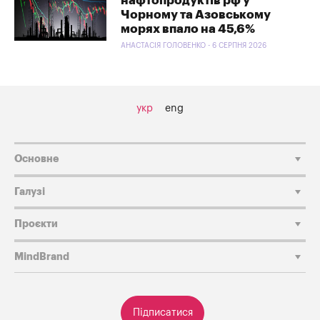
нафтопродуктів рф у
Чорному та Азовському
морях впало на 45,6%
АНАСТАСІЯ ГОЛОВЕНКО - 6 СЕРПНЯ 2026
укр
eng
Основне
Галузі
Проєкти
MindBrand
Підписатися