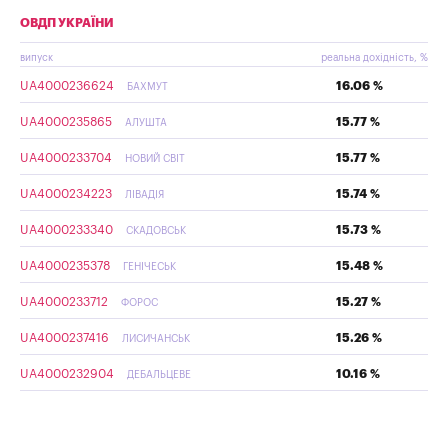
ОВДП УКРАЇНИ
випуск
реальна дохідність, %
UA4000236624
16.06 %
БАХМУТ
UA4000235865
15.77 %
АЛУШТА
UA4000233704
15.77 %
НОВИЙ СВІТ
UA4000234223
15.74 %
ЛІВАДІЯ
UA4000233340
15.73 %
СКАДОВСЬК
UA4000235378
15.48 %
ГЕНІЧЕСЬК
UA4000233712
15.27 %
ФОРОС
UA4000237416
15.26 %
ЛИСИЧАНСЬК
UA4000232904
10.16 %
ДЕБАЛЬЦЕВЕ