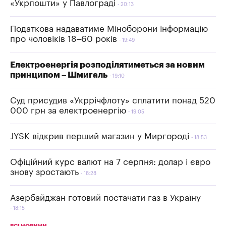
«Укрпошти» у Павлограді
20:13
Податкова надаватиме Міноборони інформацію
про чоловіків 18–60 років
19:49
Електроенергія розподілятиметься за новим
принципом – Шмигаль
19:10
Суд присудив «Укррічфлоту» сплатити понад 520
000 грн за електроенергію
19:05
JYSK відкрив перший магазин у Миргороді
18:53
Офіційний курс валют на 7 серпня: долар і євро
знову зростають
18:28
Азербайджан готовий постачати газ в Україну
18:15