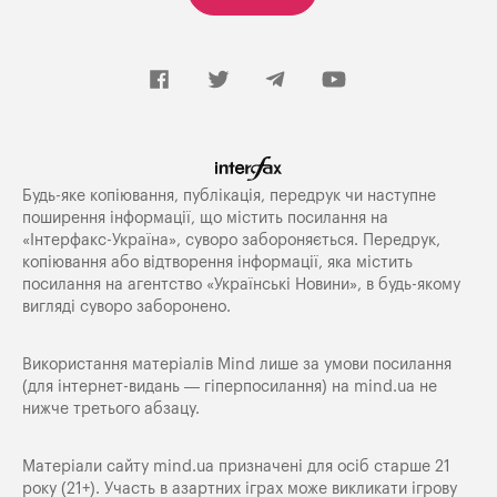
Будь-яке копiювання, публiкацiя, передрук чи наступне
поширення iнформацiї, що мiстить посилання на
«Iнтерфакс-Україна», суворо забороняється. Передрук,
копіювання або відтворення інформації, яка містить
посилання на агентство «Українські Новини», в будь-якому
вигляді суворо заборонено.
Використання матеріалів Mind лише за умови посилання
(для інтернет-видань — гіперпосилання) на
mind.ua
не
нижче третього абзацу.
Матеріали сайту mind.ua призначені для осіб старше 21
року (21+). Участь в азартних іграх може викликати ігрову