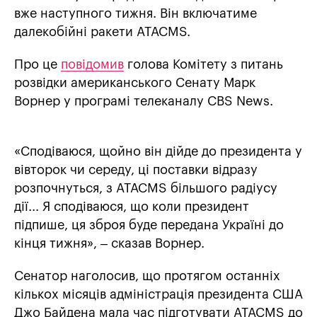
вже наступного тижня. Він включатиме
далекобійні ракети ATACMS.
Про це
повідомив
голова Комітету з питань
розвідки американського Сенату Марк
Ворнер у програмі телеканалу CBS News.
«Сподіваюся, щойно він дійде до президента у
вівторок чи середу, ці поставки відразу
розпочнуться, з ATACMS більшого радіусу
дії... Я сподіваюся, що коли президент
підпише, ця зброя буде передана Україні до
кінця тижня», – сказав Ворнер.
Сенатор наголосив, що протягом останніх
кількох місяців адміністрація президента США
Джо Байдена мала час підготувати ATACMS до