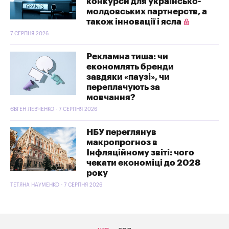
конкурси для українсько-
молдовських партнерств, а
також інновації і ясла
7 СЕРПНЯ 2026
Рекламна тиша: чи
економлять бренди
завдяки «паузі», чи
переплачують за
мовчання?
ЄВГЕН ЛЕВЧЕНКО - 7 СЕРПНЯ 2026
НБУ переглянув
макропрогноз в
Інфляційному звіті: чого
чекати економіці до 2028
року
ТЕТЯНА НАУМЕНКО - 7 СЕРПНЯ 2026