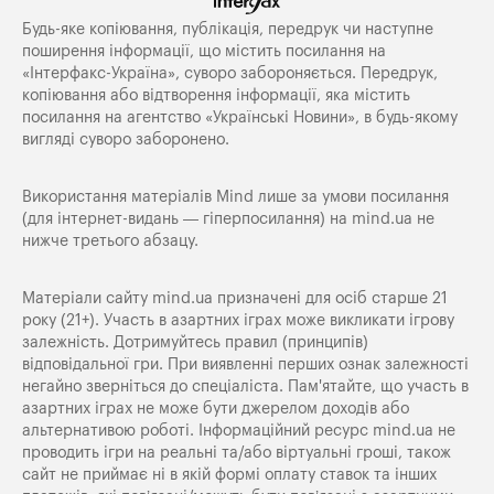
Будь-яке копiювання, публiкацiя, передрук чи наступне
поширення iнформацiї, що мiстить посилання на
«Iнтерфакс-Україна», суворо забороняється. Передрук,
копіювання або відтворення інформації, яка містить
посилання на агентство «Українські Новини», в будь-якому
вигляді суворо заборонено.
Використання матеріалів Mind лише за умови посилання
(для інтернет-видань — гіперпосилання) на
mind.ua
не
нижче третього абзацу.
Матеріали сайту mind.ua призначені для осіб старше 21
року (21+). Участь в азартних іграх може викликати ігрову
залежність. Дотримуйтесь правил (принципів)
відповідальної гри. При виявленні перших ознак залежності
негайно зверніться до спеціаліста. Пам'ятайте, що участь в
азартних іграх не може бути джерелом доходів або
альтернативою роботі. Інформаційний ресурс mind.ua не
проводить ігри на реальні та/або віртуальні гроші, також
сайт не приймає ні в якій формі оплату ставок та інших