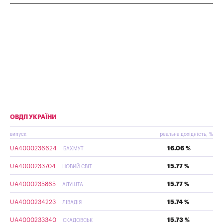
ОВДП УКРАЇНИ
випуск
реальна дохідність, %
UA4000236624
16.06 %
БАХМУТ
UA4000233704
15.77 %
НОВИЙ СВІТ
UA4000235865
15.77 %
АЛУШТА
UA4000234223
15.74 %
ЛІВАДІЯ
UA4000233340
15.73 %
СКАДОВСЬК