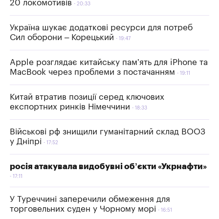
20 локомотивів
20:33
Україна шукає додаткові ресурси для потреб
Сил оборони – Корецький
19:47
Apple розглядає китайську пам’ять для iPhone та
MacBook через проблеми з постачанням
19:11
Китай втратив позиції серед ключових
експортних ринків Німеччини
18:33
Військові рф знищили гуманітарний склад ВООЗ
у Дніпрі
17:52
росія атакувала видобувні об’єкти «Укрнафти»
17:11
У Туреччині заперечили обмеження для
торговельних суден у Чорному морі
16:51