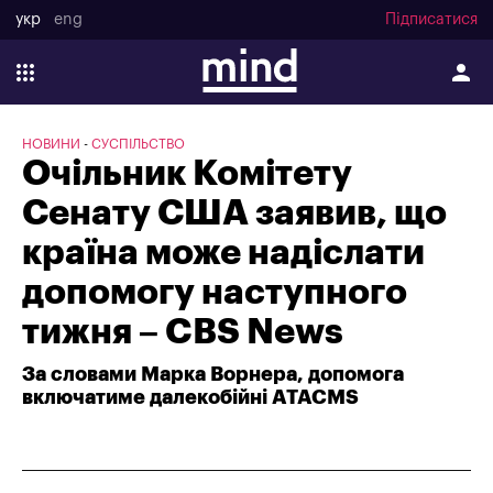
укр
eng
Підписатися
НОВИНИ
СУСПІЛЬСТВО
Очільник Комітету
Сенату США заявив, що
країна може надіслати
допомогу наступного
тижня – CBS News
За словами Марка Ворнера, допомога
включатиме далекобійні ATACMS