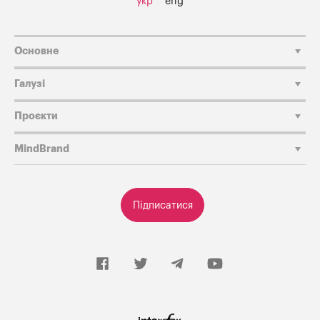
укр
eng
Основне
Галузі
Проєкти
MindBrand
Підписатися