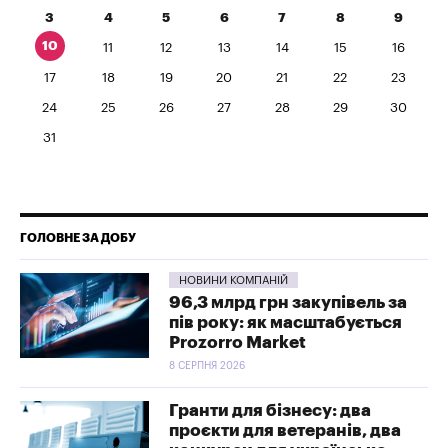
3
4
5
6
7
8
9
10
11
12
13
14
15
16
17
18
19
20
21
22
23
24
25
26
27
28
29
30
31
ГОЛОВНЕ ЗА ДОБУ
НОВИНИ КОМПАНІЙ
96,3 млрд грн закупівель за
пів року: як масштабується
Prozorro Market
8 СЕРПНЯ 2026
Гранти для бізнесу: два
проєкти для ветеранів, два