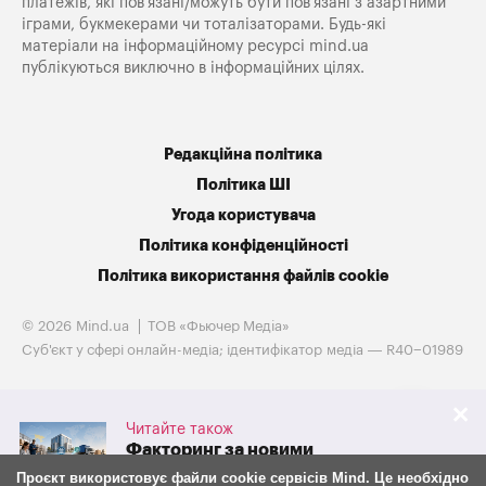
платежів, які пов’язані/можуть бути пов’язані з азартними
іграми, букмекерами чи тоталізаторами. Будь-які
матеріали на інформаційному ресурсі mind.ua
публікуються виключно в інформаційних цілях.
Редакційна політика
Політика ШІ
Угода користувача
Політика конфіденційності
Політика використання файлів cookie
© 2026 Mind.ua
ТОВ «Фьючер Медiа»
Cуб'єкт у сфері онлайн-медіа; ідентифікатор медіа — R40−01989
Читайте також
Факторинг за новими
правилами: що з 30 липня
Проєкт використовує файли cookie сервісів Mind. Це необхідно