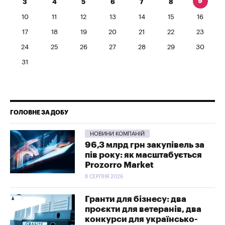
9
3
4
5
6
7
8
10
11
12
13
14
15
16
17
18
19
20
21
22
23
24
25
26
27
28
29
30
31
ГОЛОВНЕ ЗА ДОБУ
НОВИНИ КОМПАНІЙ
96,3 млрд грн закупівель за
пів року: як масштабується
Prozorro Market
8 СЕРПНЯ 2026
Гранти для бізнесу: два
проєкти для ветеранів, два
конкурси для українсько-