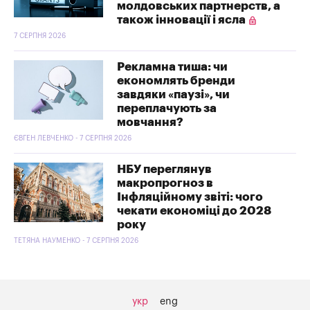
молдовських партнерств, а
також інновації і ясла
7 СЕРПНЯ 2026
Рекламна тиша: чи
економлять бренди
завдяки «паузі», чи
переплачують за
мовчання?
ЄВГЕН ЛЕВЧЕНКО - 7 СЕРПНЯ 2026
НБУ переглянув
макропрогноз в
Інфляційному звіті: чого
чекати економіці до 2028
року
ТЕТЯНА НАУМЕНКО - 7 СЕРПНЯ 2026
укр
eng