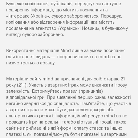
Будь-яке копiювання, публiкацiя, передрук чи наступне
поширення iнформацiї, що мiстить посилання на
«Iнтерфакс-Україна», суворо забороняється. Передрук,
копіювання або відтворення інформації, яка містить
посилання на агентство «Українські Новини», в будь-якому
вигляді суворо заборонено.
Використання матеріалів Mind лише за умови посилання
(для інтернет-видань — гіперпосилання) на
mind.ua
не
нижче третього абзацу.
Матеріали сайту mind.ua призначені для осіб старше 21
року (21+). Участь в азартних іграх може викликати ігрову
залежність. Дотримуйтесь правил (принципів)
відповідальної гри. При виявленні перших ознак залежності
негайно зверніться до спеціаліста. Пам'ятайте, що участь в
азартних іграх не може бути джерелом доходів або
альтернативою роботі. Інформаційний ресурс mind.ua не
проводить ігри на реальні та/або віртуальні гроші, також
сайт не приймає ні в якій формі оплату ставок та інших
платежів, які пов’язані/можуть бути пов’язані з азартними