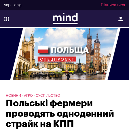
укр
eng
Підписатися
НОВИНИ
АГРО
СУСПІЛЬСТВО
Польські фермери
проводять одноденний
страйк на КПП