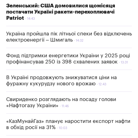
Зеленський: США домовилися щомісяця
постачати Україні ракети-перехоплювачі
Patriot
14:43
Україна пройшла пік літньої спеки без відключень
електроенергії – Шмигаль
14:32
Фонд підтримки енергетики України у 2025 році
профінансував 250 із 398 схвалених заявок
13:31
В Україні продовжують знижуватися ціни на
фуражну кукурудзу нового врожаю
12:43
Свириденко розглядають на посаду голови
«Нафтогазу України»
11:46
«КазМунайГаз» планує наростити експорт нафти
в обхід росії на 31%
10:03