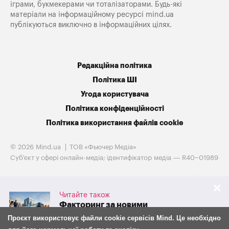
іграми, букмекерами чи тоталізаторами. Будь-які
матеріали на інформаційному ресурсі mind.ua
публікуються виключно в інформаційних цілях.
Редакційна політика
Політика ШІ
Угода користувача
Політика конфіденційності
Політика використання файлів cookie
© 2026 Mind.ua
ТОВ «Фьючер Медiа»
Cуб'єкт у сфері онлайн-медіа; ідентифікатор медіа — R40−01989
Читайте також
Факторинг за новими
правилами: що з 30 липня
Проєкт використовує файли cookie сервісів Mind. Це необхідно
змінилося для бізнесу та