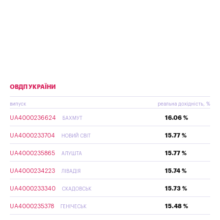
ОВДП УКРАЇНИ
випуск
реальна дохідність, %
UA4000236624
16.06 %
БАХМУТ
UA4000233704
15.77 %
НОВИЙ СВІТ
UA4000235865
15.77 %
АЛУШТА
UA4000234223
15.74 %
ЛІВАДІЯ
UA4000233340
15.73 %
СКАДОВСЬК
UA4000235378
15.48 %
ГЕНІЧЕСЬК