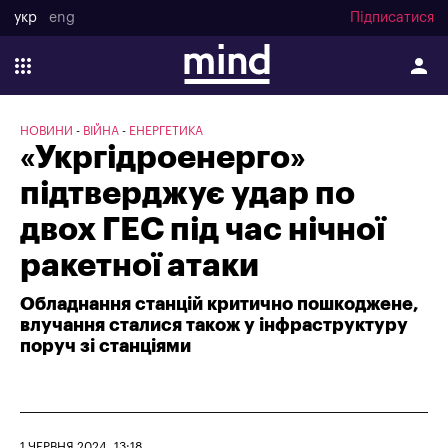
укр
eng
Підписатися
НОВИНИ
ВІЙНА
ЕНЕРГЕТИКА
«Укргідроенерго»
підтверджує удар по
двох ГЕС під час нічної
ракетної атаки
Обладнання станцій критично пошкоджене,
влучання сталися також у інфраструктуру
поруч зі станціями
1 ЧЕРВНЯ 2024, 13:18