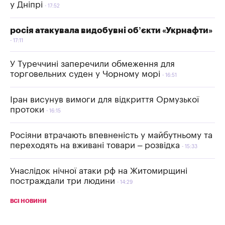
у Дніпрі
17:52
росія атакувала видобувні об’єкти «Укрнафти»
17:11
У Туреччині заперечили обмеження для
торговельних суден у Чорному морі
16:51
Іран висунув вимоги для відкриття Ормузької
протоки
16:15
Росіяни втрачають впевненість у майбутньому та
переходять на вживані товари – розвідка
15:33
Унаслідок нічної атаки рф на Житомирщині
постраждали три людини
14:29
ВСІ НОВИНИ