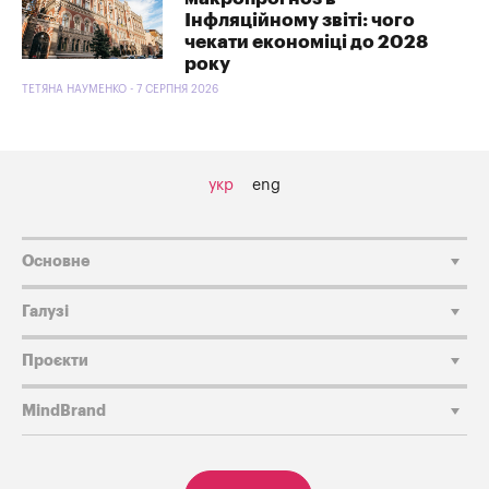
Інфляційному звіті: чого
чекати економіці до 2028
року
ТЕТЯНА НАУМЕНКО - 7 СЕРПНЯ 2026
укр
eng
Основне
Галузі
Проєкти
MindBrand