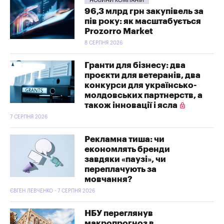
НОВИНИ КОМПАНІЙ
96,3 млрд грн закупівель за
пів року: як масштабується
Prozorro Market
8 СЕРПНЯ 2026
Гранти для бізнесу: два
проєкти для ветеранів, два
конкурси для українсько-
молдовських партнерств, а
також інновації і ясла
7 СЕРПНЯ 2026
Рекламна тиша: чи
економлять бренди
завдяки «паузі», чи
переплачують за
мовчання?
ЄВГЕН ЛЕВЧЕНКО - 7 СЕРПНЯ 2026
НБУ переглянув
макропрогноз в