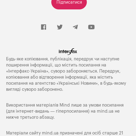
Підписатися
Будь-яке копiювання, публiкацiя, передрук чи наступне
поширення iнформацiї, що мiстить посилання на
«Iнтерфакс-Україна», суворо забороняється. Передрук,
копіювання або відтворення інформації, яка містить
посилання на агентство «Українські Новини», в будь-якому
вигляді суворо заборонено.
Використання матеріалів Mind лише за умови посилання
(для інтернет-видань — гіперпосилання) на
mind.ua
не
нижче третього абзацу.
Матеріали сайту mind.ua призначені для осіб старше 21