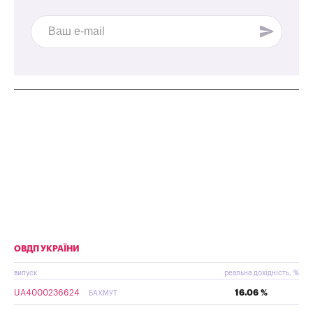
ОВДП УКРАЇНИ
випуск
реальна дохідність, %
UA4000236624
16.06 %
БАХМУТ