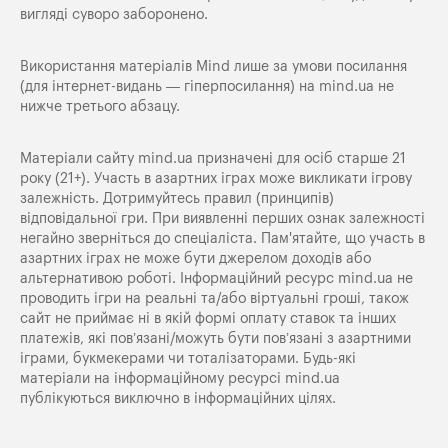
вигляді суворо заборонено.
Використання матеріалів Mind лише за умови посилання
(для інтернет-видань — гіперпосилання) на
mind.ua
не
нижче третього абзацу.
Матеріали сайту mind.ua призначені для осіб старше 21
року (21+). Участь в азартних іграх може викликати ігрову
залежність. Дотримуйтесь правил (принципів)
відповідальної гри. При виявленні перших ознак залежності
негайно зверніться до спеціаліста. Пам'ятайте, що участь в
азартних іграх не може бути джерелом доходів або
альтернативою роботі. Інформаційний ресурс mind.ua не
проводить ігри на реальні та/або віртуальні гроші, також
сайт не приймає ні в якій формі оплату ставок та інших
платежів, які пов’язані/можуть бути пов’язані з азартними
іграми, букмекерами чи тоталізаторами. Будь-які
матеріали на інформаційному ресурсі mind.ua
публікуються виключно в інформаційних цілях.