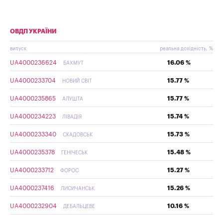
ОВДП УКРАЇНИ
випуск
реальна дохідність, %
UA4000236624
16.06 %
БАХМУТ
UA4000233704
15.77 %
НОВИЙ СВІТ
UA4000235865
15.77 %
АЛУШТА
UA4000234223
15.74 %
ЛІВАДІЯ
UA4000233340
15.73 %
СКАДОВСЬК
UA4000235378
15.48 %
ГЕНІЧЕСЬК
UA4000233712
15.27 %
ФОРОС
UA4000237416
15.26 %
ЛИСИЧАНСЬК
UA4000232904
10.16 %
ДЕБАЛЬЦЕВЕ