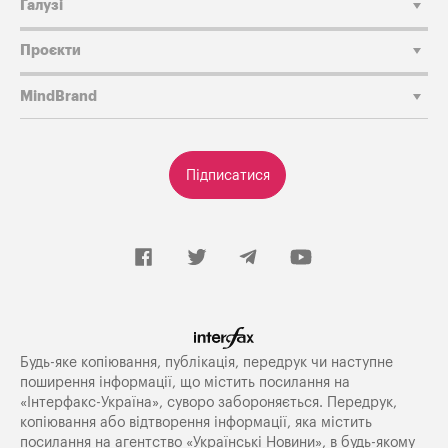
Галузі
Проєкти
MindBrand
Підписатися
Будь-яке копiювання, публiкацiя, передрук чи наступне
поширення iнформацiї, що мiстить посилання на
«Iнтерфакс-Україна», суворо забороняється. Передрук,
копіювання або відтворення інформації, яка містить
посилання на агентство «Українські Новини», в будь-якому