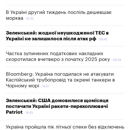
В Україні другий тиждень поспіль дешевшає
морква
10:32
Зеленський: жодної неушкодженої ТЕС в
Україні не залишилося після атак рф
09:42
Частка зупинених податкових накладних
скоротилася вчетверо з початку 2025 року
09:34
Bloomberg: Україна погодилася не атакувати
Каспійський трубопровід та окремі танкери в
Чорному морі
14:51
Зеленський: США домовилися щомісяця
постачати Україні ракети-перехоплювачі
Patriot
14:43
Україна пройшла пік літньої спеки без відключень