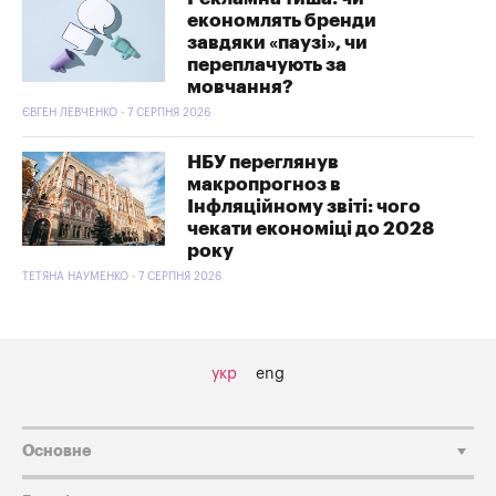
економлять бренди
завдяки «паузі», чи
переплачують за
мовчання?
ЄВГЕН ЛЕВЧЕНКО - 7 СЕРПНЯ 2026
НБУ переглянув
макропрогноз в
Інфляційному звіті: чого
чекати економіці до 2028
року
ТЕТЯНА НАУМЕНКО - 7 СЕРПНЯ 2026
укр
eng
Основне