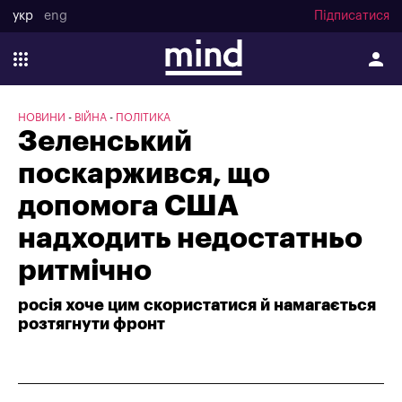
укр
eng
Підписатися
НОВИНИ
ВІЙНА
ПОЛІТИКА
Зеленський
поскаржився, що
допомога США
надходить недостатньо
ритмічно
росія хоче цим скористатися й намагається
розтягнути фронт