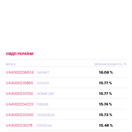
ОВДП УКРАЇНИ
випуск
реальна дохідність, %
UA4000236624
16.06 %
БАХМУТ
UA4000235865
15.77 %
АЛУШТА
UA4000233704
15.77 %
НОВИЙ СВІТ
UA4000234223
15.74 %
ЛІВАДІЯ
UA4000233340
15.73 %
СКАДОВСЬК
UA4000235378
15.48 %
ГЕНІЧЕСЬК