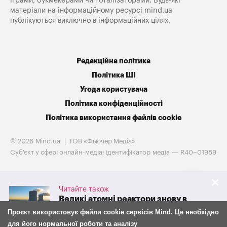
іграми, букмекерами чи тоталізаторами. Будь-які
матеріали на інформаційному ресурсі mind.ua
публікуються виключно в інформаційних цілях.
Редакційна політика
Політика ШІ
Угода користувача
Політика конфіденційності
Політика використання файлів cookie
© 2026 Mind.ua
ТОВ «Фьючер Медiа»
Cуб'єкт у сфері онлайн-медіа; ідентифікатор медіа — R40−01989
Читайте також
Великі атомні реактори знову в
грі. Westinghouse готується до
Проєкт використовує файли cookie сервісів Mind. Це необхідно
IPO на тлі потужної підтримки
для його нормальної роботи та аналізу
адміністрації Трампа