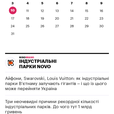
3
4
5
6
7
8
9
10
11
12
13
14
15
16
17
18
19
20
21
22
23
24
25
26
27
28
29
30
31
MIND
BRAND
ІНДУСТРІАЛЬНІ
ПАРКИ NOVO
Айфони, Swarovski, Louis Vuitton: як індустріальні
парки В’єтнаму залучають гігантів – і що із цього
може перейняти Україна
Три неочевидні причини рекордної кількості
індустріальних парків. До чого тут 1 млрд
гривень