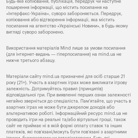
Будь-яке копiювання, публiкацiя, передрук чи наступне
поширення iнформацiї, що мiстить посилання на
«Iнтерфакс-Україна», суворо забороняється. Передрук,
копіювання або відтворення інформації, яка містить
посилання на агентство «Українські Новини», в будь-якому
вигляді суворо заборонено.
Використання матеріалів Mind лише за умови посилання
(для інтернет-видань — гіперпосилання) на
mind.ua
не
нижче третього абзацу.
Матеріали сайту mind.ua призначені для осіб старше 21
року (21+). Участь в азартних іграх може викликати ігрову
залежність. Дотримуйтесь правил (принципів)
відповідальної гри. При виявленні перших ознак залежності
негайно зверніться до спеціаліста. Пам'ятайте, що участь в
азартних іграх не може бути джерелом доходів або
альтернативою роботі. Інформаційний ресурс mind.ua не
проводить ігри на реальні та/або віртуальні гроші, також
сайт не приймає ні в якій формі оплату ставок та інших
платежів, які пов’язані/можуть бути пов’язані з азартними