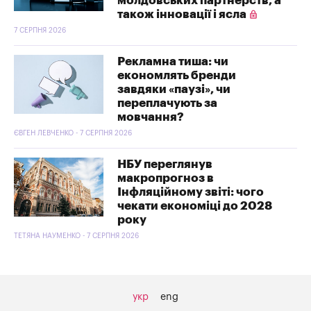
молдовських партнерств, а
також інновації і ясла
7 СЕРПНЯ 2026
Рекламна тиша: чи
економлять бренди
завдяки «паузі», чи
переплачують за
мовчання?
ЄВГЕН ЛЕВЧЕНКО - 7 СЕРПНЯ 2026
НБУ переглянув
макропрогноз в
Інфляційному звіті: чого
чекати економіці до 2028
року
ТЕТЯНА НАУМЕНКО - 7 СЕРПНЯ 2026
укр
eng