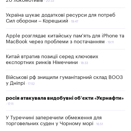
20 локомотивів
20:33
Україна шукає додаткові ресурси для потреб
Сил оборони – Корецький
19:47
Apple розглядає китайську пам’ять для iPhone та
MacBook через проблеми з постачанням
19:11
Китай втратив позиції серед ключових
експортних ринків Німеччини
18:33
Військові рф знищили гуманітарний склад ВООЗ
у Дніпрі
17:52
росія атакувала видобувні об’єкти «Укрнафти»
17:11
У Туреччині заперечили обмеження для
торговельних суден у Чорному морі
16:51