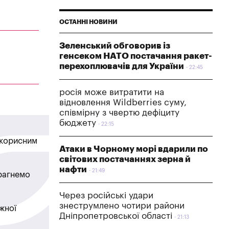
ОСТАННІ НОВИНИ
Зеленський обговорив із
генсеком НАТО постачання ракет-
перехоплювачів для України
22:45
росія може витратити на
відновлення Wildberries суму,
співмірну з чвертю дефіциту
бюджету
22:15
в корисним
Атаки в Чорному морі вдарили по
світових постачаннях зерна й
нафти
21:49
прагнемо
Через російські удари
знеструмлено чотири райони
жної
Дніпропетровської області
21:13