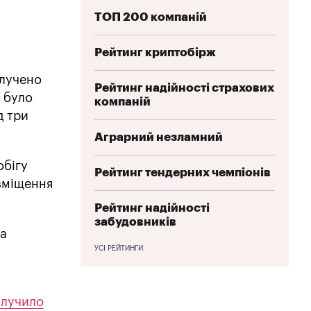
ТОП 200 компаній
Рейтинг криптобірж
алучено
Рейтинг надійності страхових
х було
компаній
д три
Аграрний незламний
обігу
Рейтинг тендерних чемпіонів
озміщення
Рейтинг надійності
забудовників
за
УСІ РЕЙТИНГИ
алучило