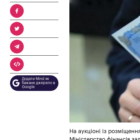
Додати Mind як
бажане джерело в
Google
На аукціоні із розміщенн
Міністерство фінансів за