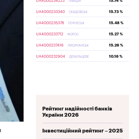
UA4000234223
15.74 %
ЛІВАДІЯ
UA4000233340
15.73 %
СКАДОВСЬК
UA4000235378
15.48 %
ГЕНІЧЕСЬК
UA4000233712
15.27 %
ФОРОС
UA4000237416
15.26 %
ЛИСИЧАНСЬК
UA4000232904
10.16 %
ДЕБАЛЬЦЕВЕ
Рейтинг надійності банків
України 2026
я
Інвестиційний рейтинг – 2025