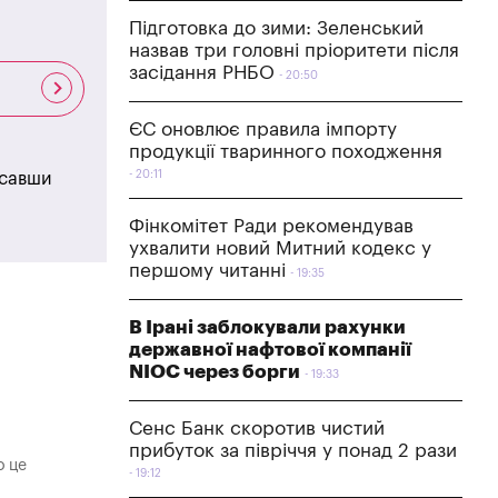
Підготовка до зими: Зеленський
назвав три головні пріоритети після
засідання РНБО
20:50
ЄС оновлює правила імпорту
продукції тваринного походження
20:11
исавши
Фінкомітет Ради рекомендував
ухвалити новий Митний кодекс у
першому читанні
19:35
В Ірані заблокували рахунки
державної нафтової компанії
NIOC через борги
19:33
Сенс Банк скоротив чистий
прибуток за півріччя у понад 2 рази
о це
19:12