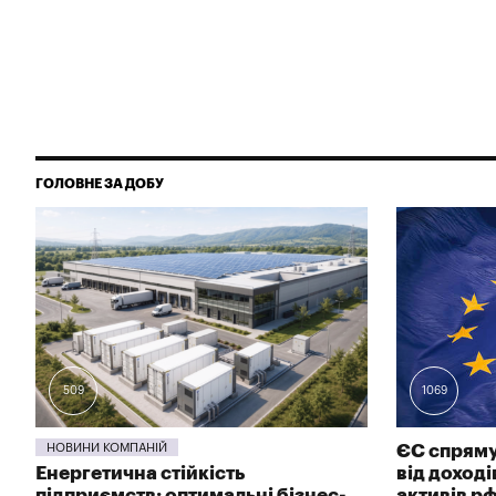
ГОЛОВНЕ ЗА ДОБУ
509
1069
НОВИНИ КОМПАНІЙ
ЄС спряму
Енергетична стійкість
від доход
підприємств: оптимальні бізнес-
активів р