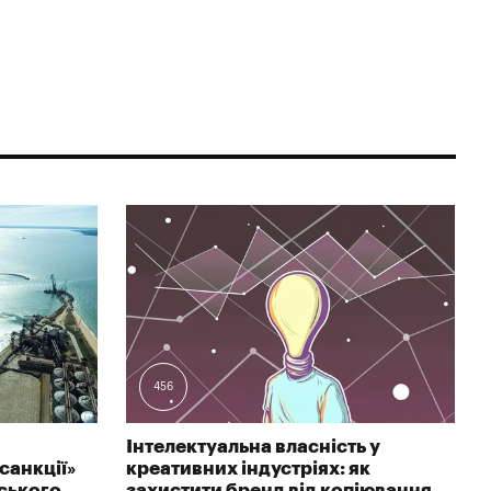
456
Інтелектуальна власність у
санкції»
креативних індустріях: як
ського
захистити бренд від копіювання