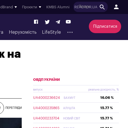
ndBrand
Проєкти
KMBS Alumni
REACTOR.UA
Підписатися
та
Нерухомість
LifeStyle
ж на
ОВДП УКРАЇНИ
випуск
реальна дохідність, %
UA4000236624
16.06 %
БАХМУТ
UA4000235865
15.77 %
2
ПЕРЕГЛЯДИ
АЛУШТА
UA4000233704
15.77 %
НОВИЙ СВІТ