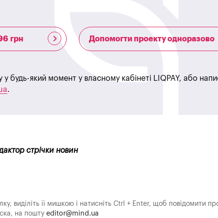
96 грн
Допомогти проекту одноразово
у у будь-який момент у власному кабінеті LIQPAY, або нап
ua
.
едактор стрічки новин
у, виділіть її мишкою і натисніть Ctrl + Enter, щоб повідомити пр
аска, на пошту
editor@mind.ua