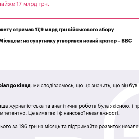
айже 17 млрд грн.
ету отримав 17,9 млрд грн військового збору
 Місяцем: на супутнику утворився новий кратер – BBC
іал до кінця
, ми сподіваємось, що це значить, що він бу
ша журналістська та аналітична робота була якісною, і 
мпетентно. Це вимагає і фінансової незалежності.
ього за 196 грн на місяць та підтримайте розвиток незале