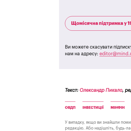
Щомісячна підтримка у 1
Ви можете скасувати підписк
нам на адресу:
editor@mind.
Текст:
Олександр Пикало
, р
ОВДП
ІНВЕСТИЦІЇ
МІНФІН
У випадку, якщо ви знайшли помилк
редакцію. Або надішліть, будь-л