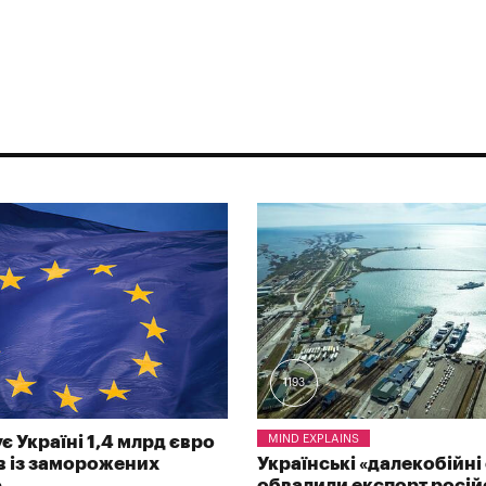
1193
є Україні 1,4 млрд євро
MIND EXPLAINS
ів із заморожених
Українські «далекобійні 
ф
обвалили експорт росій