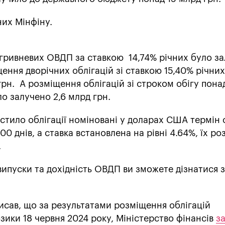
них Мінфіну.
 гривневих ОВДП за ставкою 14,74% річних було з
ення дворічних облігацій зі ставкою 15,40% річни
рн. А розміщення облігацій зі строком обігу пона
ло залучено 2,6 млрд грн.
стило облігації номіновані у доларах США термін 
00 днів, а ставка встановлена на рівні 4.64%, їх р
.
ипуски та дохідність ОВДП ви зможете дізнатися 
писав, що за результатами розміщення облігацій
зики 18 червня 2024 року, Міністерство фінансів
з