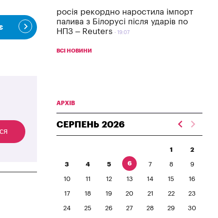
росія рекордно наростила імпорт
палива з Білорусі після ударів по
є
НПЗ – Reuters
19:07
ВСІ НОВИНИ
АРХІВ
СЕРПЕНЬ
2026
ся
1
2
6
3
4
5
7
8
9
10
11
12
13
14
15
16
17
18
19
20
21
22
23
24
25
26
27
28
29
30