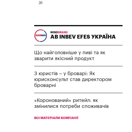
31
MIND
BRAND
AB INBEV EFES УКРАЇНА
Що найголовніше у пиві та як
зварити якісний продукт
З юристів – у броварі: Як
юрисконсульт став директором
броварні
«Коронований» ритейл: як
змінилися потреби споживачів
ВСІ МАТЕРІАЛИ КОМПАНІЇ