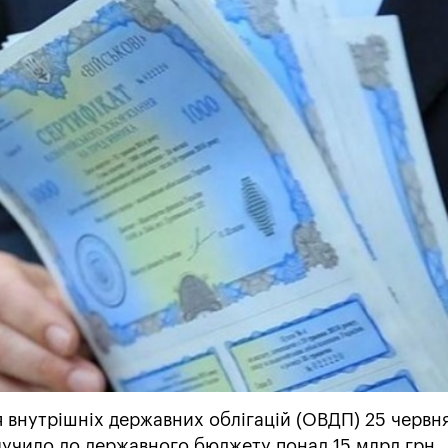
я внутрішніх державних облігацій (ОВДП) 25 червн
лучило до державного бюджету понад 15 млрд грн.