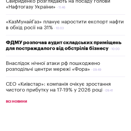
Свириденко розглядають на посаду голови
«Нафтогазу України»
11:46
«КазМунайГаз» планує наростити експорт нафти
в обхід росії на 31%
10:03
ФДМУ розпочав аудит складських приміщень
для постраждалого від обстрілів бізнесу
10:00
Внаслідок нічної атаки рф пошкоджено
розподільчі центри мережі «Фора»
09:49
СЕО «Київстар»: компанія очікує зростання
чистого прибутку на 17-19% у 2026 році
09:41
ВСІ НОВИНИ