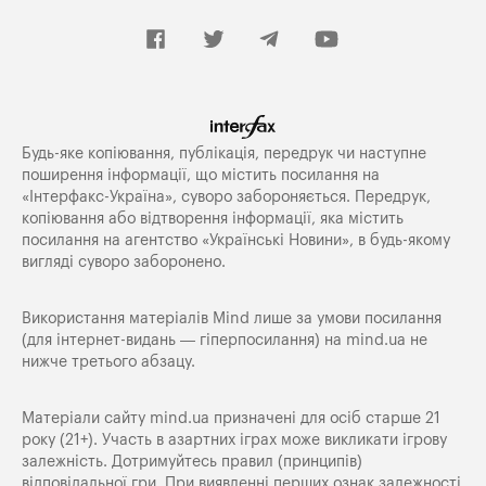
Будь-яке копiювання, публiкацiя, передрук чи наступне
поширення iнформацiї, що мiстить посилання на
«Iнтерфакс-Україна», суворо забороняється. Передрук,
копіювання або відтворення інформації, яка містить
посилання на агентство «Українські Новини», в будь-якому
вигляді суворо заборонено.
Використання матеріалів Mind лише за умови посилання
(для інтернет-видань — гіперпосилання) на
mind.ua
не
нижче третього абзацу.
Матеріали сайту mind.ua призначені для осіб старше 21
року (21+). Участь в азартних іграх може викликати ігрову
залежність. Дотримуйтесь правил (принципів)
відповідальної гри. При виявленні перших ознак залежності