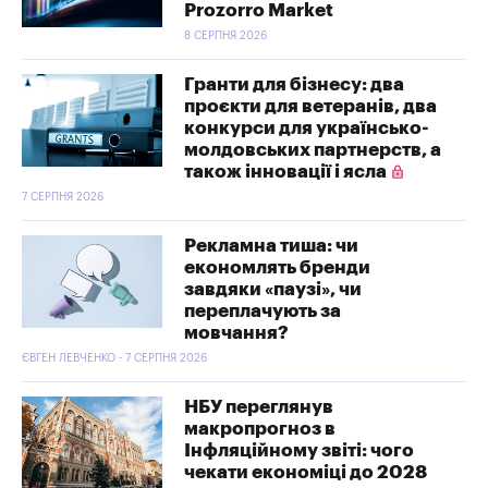
Prozorro Market
8 СЕРПНЯ 2026
Гранти для бізнесу: два
проєкти для ветеранів, два
конкурси для українсько-
молдовських партнерств, а
також інновації і ясла
7 СЕРПНЯ 2026
Рекламна тиша: чи
економлять бренди
завдяки «паузі», чи
переплачують за
мовчання?
ЄВГЕН ЛЕВЧЕНКО - 7 СЕРПНЯ 2026
НБУ переглянув
макропрогноз в
Інфляційному звіті: чого
чекати економіці до 2028