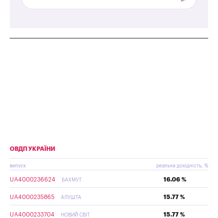
ОВДП УКРАЇНИ
випуск
реальна дохідність, %
UA4000236624
16.06 %
БАХМУТ
UA4000235865
15.77 %
АЛУШТА
UA4000233704
15.77 %
НОВИЙ СВІТ