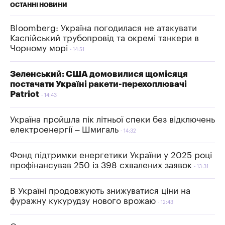
ОСТАННІ НОВИНИ
Bloomberg: Україна погодилася не атакувати
Каспійський трубопровід та окремі танкери в
Чорному морі
14:51
Зеленський: США домовилися щомісяця
постачати Україні ракети-перехоплювачі
Patriot
14:43
Україна пройшла пік літньої спеки без відключень
електроенергії – Шмигаль
14:32
Фонд підтримки енергетики України у 2025 році
профінансував 250 із 398 схвалених заявок
13:31
В Україні продовжують знижуватися ціни на
фуражну кукурудзу нового врожаю
12:43