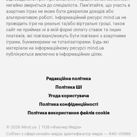
негайно зверніться до спеціаліста. Пам'ятайте, що участь в
азартних іграх не може бути джерелом доходів або
альтернативою роботі. Інформаційний ресурс mind.ua не
проводить ігри на реальні та/або віртуальні гроші, також
сайт не приймає ні в якій формі оплату ставок та інших
платежів, які пов’язані/можуть бути пов’язані з азартними
іграми, букмекерами чи тоталізаторами. Будь-які
матеріали на інформаційному ресурсі mind.ua
публікуються виключно в інформаційних цілях.
Редакційна політика
Політика ШІ
Угода користувача
Політика конфіденційності
Політика використання файлів cookie
© 2026 Mind.ua
ТОВ «Фьючер Медiа»
Cуб'єкт у сфері онлайн-медіа; ідентифікатор медіа — R40−01989