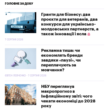
ГОЛОВНЕ ЗА ДОБУ
Гранти для бізнесу: два
проєкти для ветеранів, два
конкурси для українсько-
молдовських партнерств, а
також інновації і ясла
7 СЕРПНЯ 2026
Рекламна тиша: чи
економлять бренди
завдяки «паузі», чи
переплачують за
мовчання?
ЄВГЕН ЛЕВЧЕНКО - 7 СЕРПНЯ 2026
НБУ переглянув
макропрогноз в
Інфляційному звіті: чого
чекати економіці до 2028
року