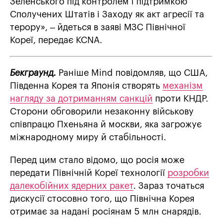
Зеленського під контролем і підтримкою
Сполучених Штатів і Заходу як акт агресії та
терору», – йдеться в заяві МЗС Північної
Кореї, передає KCNA.
Бекграунд.
Раніше Mind повідомляв, що США,
Південна Корея та Японія створять
механізм
нагляду за дотриманням санкцій
проти КНДР.
Сторони обговорили незаконну військову
співпрацю Пхеньяна й москви, яка загрожує
міжнародному миру й стабільності.
Перед цим стало відомо, що росія може
передати Північній Кореї технології
розробки
далекобійних ядерних ракет
. Зараз точаться
дискусії стосовно того, що Північна Корея
отримає за надані росіянам 5 млн снарядів.