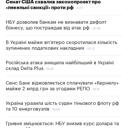
Сенат США схвалив законопроект про
«пекельні санкції» проти рф
21:17
НБУ дозволив банкам не визнавати дефолт
бізнесу, що постраждав від атак рф
20:49
В Україні майже вп'ятеро скоротилася кількість
зупинених податкових накладних
20:13
Російська атака знищила найбільший в Україні
склад Delta Plus
19:40
Сенс Банк відмовляється сплачувати «Кернелу»
майже 2 млрд грн за угодами РЕПО
19:16
Україна уразила шість суден тіньового флоту рф
та 10 енерговузлів
19:08
Гривня зміцнюється: НБУ знизив курс долара та