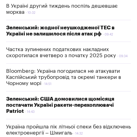
В Україні другий тиждень поспіль дешевшає
морква
10:32
Зеленський: жодної неушкодженої ТЕС в
Україні не залишилося після атак рф
09:42
Частка зупинених податкових накладних
скоротилася вчетверо з початку 2025 року
09:34
Bloomberg: Україна погодилася не атакувати
Каспійський трубопровід та окремі танкери в
Чорному морі
14:51
Зеленський: США домовилися щомісяця
постачати Україні ракети-перехоплювачі
Patriot
14:43
Україна пройшла пік літньої спеки без відключень
електроенергії – Шмигаль
14:32