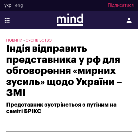
укр
eng
Підписатися
НОВИНИ
СУСПІЛЬСТВО
Індія відправить
представника у рф для
обговорення «мирних
зусиль» щодо України –
ЗМІ
Представник зустрінеться з путіним на
саміті БРІКС