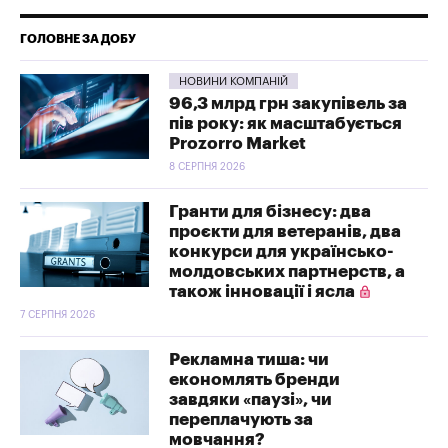
ГОЛОВНЕ ЗА ДОБУ
НОВИНИ КОМПАНІЙ
96,3 млрд грн закупівель за
пів року: як масштабується
Prozorro Market
8 СЕРПНЯ 2026
Гранти для бізнесу: два
проєкти для ветеранів, два
конкурси для українсько-
молдовських партнерств, а
також інновації і ясла
7 СЕРПНЯ 2026
Рекламна тиша: чи
економлять бренди
завдяки «паузі», чи
переплачують за
мовчання?