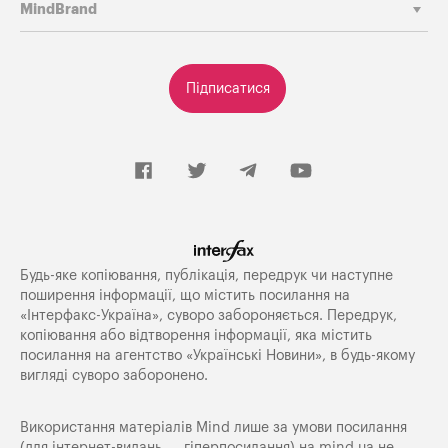
MindBrand
Підписатися
Будь-яке копiювання, публiкацiя, передрук чи наступне
поширення iнформацiї, що мiстить посилання на
«Iнтерфакс-Україна», суворо забороняється. Передрук,
копіювання або відтворення інформації, яка містить
посилання на агентство «Українські Новини», в будь-якому
вигляді суворо заборонено.
Використання матеріалів Mind лише за умови посилання
(для інтернет-видань — гіперпосилання) на
mind.ua
не