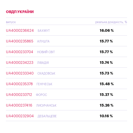
ОВДП УКРАЇНИ
випуск
реальна дохідність, %
UA4000236624
16.06 %
БАХМУТ
UA4000235865
15.77 %
АЛУШТА
UA4000233704
15.77 %
НОВИЙ СВІТ
UA4000234223
15.74 %
ЛІВАДІЯ
UA4000233340
15.73 %
СКАДОВСЬК
UA4000235378
15.48 %
ГЕНІЧЕСЬК
UA4000233712
15.27 %
ФОРОС
UA4000237416
15.26 %
ЛИСИЧАНСЬК
UA4000232904
10.16 %
ДЕБАЛЬЦЕВЕ