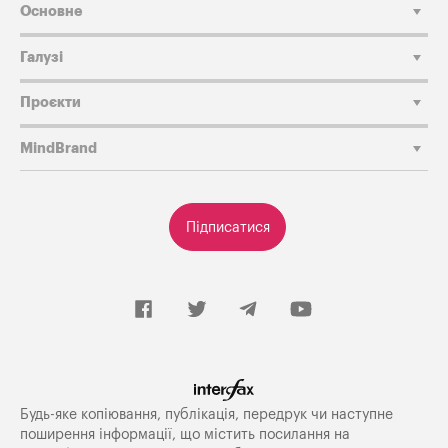
Основне
Галузі
Проєкти
MindBrand
Підписатися
Будь-яке копiювання, публiкацiя, передрук чи наступне
поширення iнформацiї, що мiстить посилання на