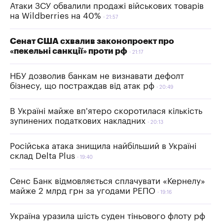
Атаки ЗСУ обвалили продажі військових товарів
на Wildberries на 40%
21:57
Сенат США схвалив законопроект про
«пекельні санкції» проти рф
21:17
НБУ дозволив банкам не визнавати дефолт
бізнесу, що постраждав від атак рф
20:49
В Україні майже вп'ятеро скоротилася кількість
зупинених податкових накладних
20:13
Російська атака знищила найбільший в Україні
склад Delta Plus
19:40
Сенс Банк відмовляється сплачувати «Кернелу»
майже 2 млрд грн за угодами РЕПО
19:16
Україна уразила шість суден тіньового флоту рф