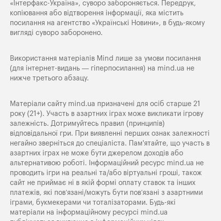
«Iнтерфакс-Україна», суворо забороняється. Передрук,
копіювання або відтворення інформації, яка містить
посилання на агентство «Українські Новини», в будь-якому
вигляді суворо заборонено.
Використання матеріалів Mind лише за умови посилання
(для інтернет-видань — гіперпосилання) на
mind.ua
не
нижче третього абзацу.
Матеріали сайту mind.ua призначені для осіб старше 21
року (21+). Участь в азартних іграх може викликати ігрову
залежність. Дотримуйтесь правил (принципів)
відповідальної гри. При виявленні перших ознак залежності
негайно зверніться до спеціаліста. Пам'ятайте, що участь в
азартних іграх не може бути джерелом доходів або
альтернативою роботі. Інформаційний ресурс mind.ua не
проводить ігри на реальні та/або віртуальні гроші, також
сайт не приймає ні в якій формі оплату ставок та інших
платежів, які пов’язані/можуть бути пов’язані з азартними
іграми, букмекерами чи тоталізаторами. Будь-які
матеріали на інформаційному ресурсі mind.ua