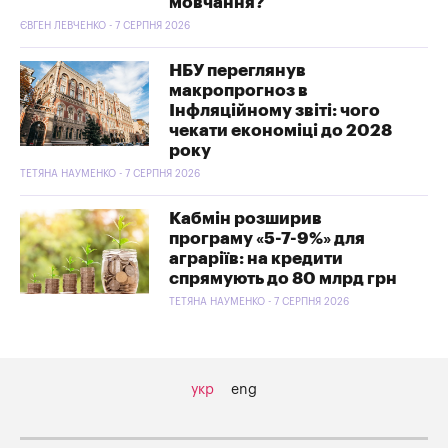
мовчання?
ЄВГЕН ЛЕВЧЕНКО - 7 СЕРПНЯ 2026
НБУ переглянув
макропрогноз в
Інфляційному звіті: чого
чекати економіці до 2028
року
ТЕТЯНА НАУМЕНКО - 7 СЕРПНЯ 2026
Кабмін розширив
програму «5-7-9%» для
аграріїв: на кредити
спрямують до 80 млрд грн
ТЕТЯНА НАУМЕНКО - 7 СЕРПНЯ 2026
укр
eng