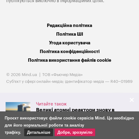
публікуються виключно в інформаційних цілях.
Редакційна політика
Політика ШІ
Угода користувача
Політика конфіденційності
Політика використання файлів cookie
© 2026 Mind.ua
ТОВ «Фьючер Медiа»
Cуб'єкт у сфері онлайн-медіа; ідентифікатор медіа — R40−01989
Читайте також
Великі атомні реактори знову в
грі. Westinghouse готується до
Проєкт використовує файли cookie сервісів Mind. Це необхідно
IPO на тлі потужної підтримки
для його нормальної роботи та аналізу
адміністрації Трампа
трафіку.
Детальніше
Добре, зрозуміло