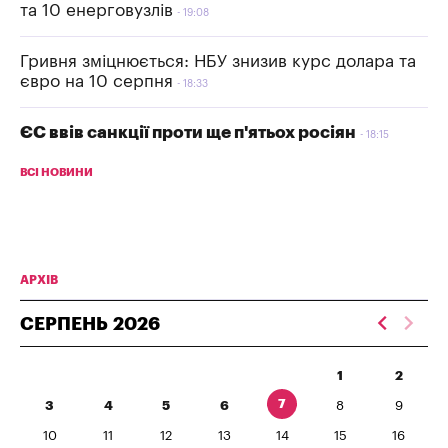
та 10 енерговузлів
19:08
Гривня зміцнюється: НБУ знизив курс долара та
євро на 10 серпня
18:33
ЄС ввів санкції проти ще п'ятьох росіян
18:15
ВСІ НОВИНИ
АРХІВ
СЕРПЕНЬ
2026
1
2
7
3
4
5
6
8
9
10
11
12
13
14
15
16