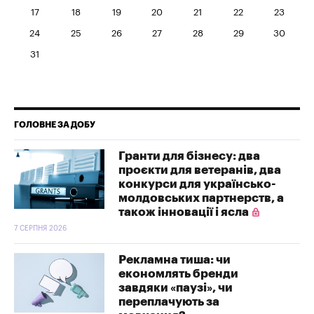
17
18
19
20
21
22
23
24
25
26
27
28
29
30
31
ГОЛОВНЕ ЗА ДОБУ
Гранти для бізнесу: два
проєкти для ветеранів, два
конкурси для українсько-
молдовських партнерств, а
також інновації і ясла
7 СЕРПНЯ 2026
Рекламна тиша: чи
економлять бренди
завдяки «паузі», чи
переплачують за