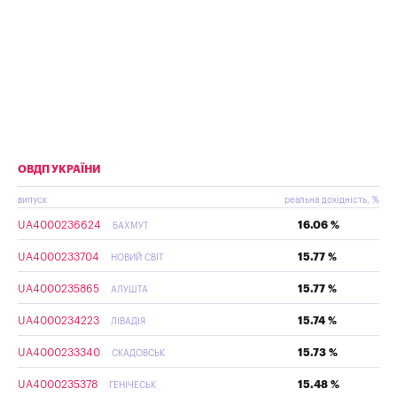
ОВДП УКРАЇНИ
випуск
реальна дохідність, %
UA4000236624
16.06 %
БАХМУТ
UA4000233704
15.77 %
НОВИЙ СВІТ
UA4000235865
15.77 %
АЛУШТА
UA4000234223
15.74 %
ЛІВАДІЯ
UA4000233340
15.73 %
СКАДОВСЬК
UA4000235378
15.48 %
ГЕНІЧЕСЬК