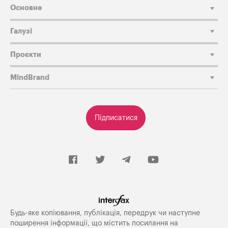
Основне
Галузі
Проєкти
MindBrand
Підписатися
Будь-яке копiювання, публiкацiя, передрук чи наступне
поширення iнформацiї, що мiстить посилання на