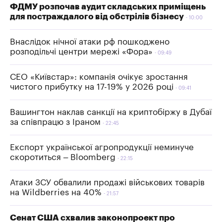
ФДМУ розпочав аудит складських приміщень
для постраждалого від обстрілів бізнесу
10:00
Внаслідок нічної атаки рф пошкоджено
розподільчі центри мережі «Фора»
09:49
СЕО «Київстар»: компанія очікує зростання
чистого прибутку на 17-19% у 2026 році
09:41
Вашингтон наклав санкції на криптобіржу в Дубаї
за співпрацю з Іраном
22:45
Експорт української агропродукції неминуче
скоротиться – Bloomberg
22:15
Атаки ЗСУ обвалили продажі військових товарів
на Wildberries на 40%
21:57
Сенат США схвалив законопроект про