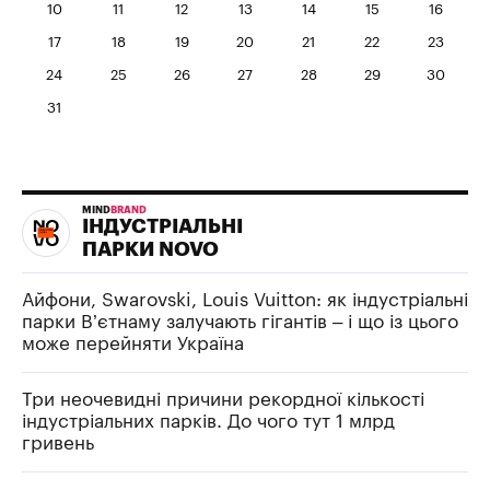
10
11
12
13
14
15
16
17
18
19
20
21
22
23
24
25
26
27
28
29
30
31
MIND
BRAND
ІНДУСТРІАЛЬНІ
ПАРКИ NOVO
Айфони, Swarovski, Louis Vuitton: як індустріальні
парки В’єтнаму залучають гігантів – і що із цього
може перейняти Україна
Три неочевидні причини рекордної кількості
індустріальних парків. До чого тут 1 млрд
гривень