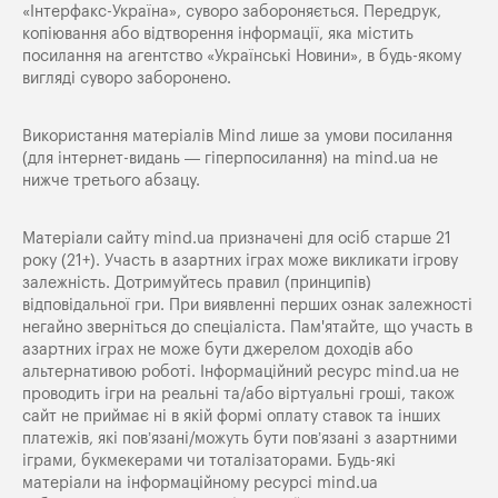
«Iнтерфакс-Україна», суворо забороняється. Передрук,
копіювання або відтворення інформації, яка містить
посилання на агентство «Українські Новини», в будь-якому
вигляді суворо заборонено.
Використання матеріалів Mind лише за умови посилання
(для інтернет-видань — гіперпосилання) на
mind.ua
не
нижче третього абзацу.
Матеріали сайту mind.ua призначені для осіб старше 21
року (21+). Участь в азартних іграх може викликати ігрову
залежність. Дотримуйтесь правил (принципів)
відповідальної гри. При виявленні перших ознак залежності
негайно зверніться до спеціаліста. Пам'ятайте, що участь в
азартних іграх не може бути джерелом доходів або
альтернативою роботі. Інформаційний ресурс mind.ua не
проводить ігри на реальні та/або віртуальні гроші, також
сайт не приймає ні в якій формі оплату ставок та інших
платежів, які пов’язані/можуть бути пов’язані з азартними
іграми, букмекерами чи тоталізаторами. Будь-які
матеріали на інформаційному ресурсі mind.ua