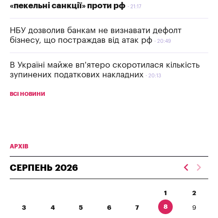
«пекельні санкції» проти рф
21:17
НБУ дозволив банкам не визнавати дефолт
бізнесу, що постраждав від атак рф
20:49
В Україні майже вп'ятеро скоротилася кількість
зупинених податкових накладних
20:13
ВСІ НОВИНИ
АРХІВ
СЕРПЕНЬ
2026
1
2
8
3
4
5
6
7
9