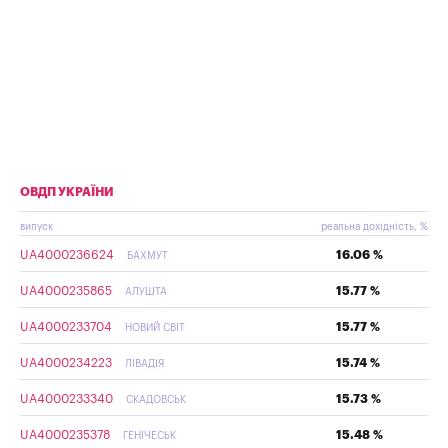
ОВДП УКРАЇНИ
випуск
реальна дохідність, %
UA4000236624
16.06 %
БАХМУТ
UA4000235865
15.77 %
АЛУШТА
UA4000233704
15.77 %
НОВИЙ СВІТ
UA4000234223
15.74 %
ЛІВАДІЯ
UA4000233340
15.73 %
СКАДОВСЬК
UA4000235378
15.48 %
ГЕНІЧЕСЬК