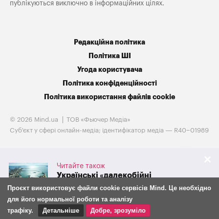
публікуються виключно в інформаційних цілях.
Редакційна політика
Політика ШІ
Угода користувача
Політика конфіденційності
Політика використання файлів cookie
© 2026 Mind.ua
ТОВ «Фьючер Медiа»
Cуб'єкт у сфері онлайн-медіа; ідентифікатор медіа — R40−01989
Читайте також
Українські «далекобійні
санкції» обвалили експорт
Проєкт використовує файли cookie сервісів Mind. Це необхідно
російського зерна на 38%
для його нормальної роботи та аналізу
трафіку.
Детальніше
Добре, зрозуміло