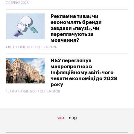
7 СЕРПНЯ 2026
Рекламна тиша: чи
економлять бренди
завдяки «паузі», чи
переплачують за
мовчання?
ЄВГЕН ЛЕВЧЕНКО - 7 СЕРПНЯ 2026
НБУ переглянув
макропрогноз в
Інфляційному звіті: чого
чекати економіці до 2028
року
ТЕТЯНА НАУМЕНКО - 7 СЕРПНЯ 2026
укр
eng