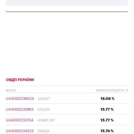
ОВДП УКРАЇНИ
випуск
реальна дохідність, %
UA4000236624
16.06 %
БАХМУТ
UA4000235865
15.77 %
АЛУШТА
UA4000233704
15.77 %
НОВИЙ СВІТ
UA4000234223
15.74 %
ЛІВАДІЯ