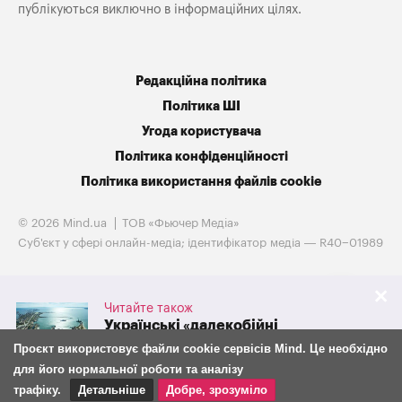
публікуються виключно в інформаційних цілях.
Редакційна політика
Політика ШІ
Угода користувача
Політика конфіденційності
Політика використання файлів cookie
© 2026 Mind.ua
ТОВ «Фьючер Медiа»
Cуб'єкт у сфері онлайн-медіа; ідентифікатор медіа — R40−01989
Читайте також
Українські «далекобійні
санкції» обвалили експорт
Проєкт використовує файли cookie сервісів Mind. Це необхідно
російського зерна на 38%
для його нормальної роботи та аналізу
трафіку.
Детальніше
Добре, зрозуміло