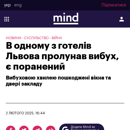
укр
eng
Підписатися
НОВИНИ
СУСПІЛЬСТВО
ВІЙНА
В одному з готелів
Львова пролунав вибух,
є поранений
Вибуховою хвилею пошкоджені вікна та
двері закладу
2 ЛЮТОГО 2025, 16:44
Додати Mind як