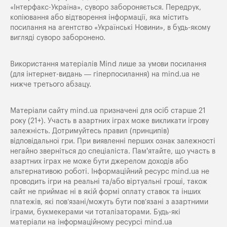
«Iнтерфакс-Україна», суворо забороняється. Передрук,
копіювання або відтворення інформації, яка містить
посилання на агентство «Українські Новини», в будь-якому
вигляді суворо заборонено.
Використання матеріалів Mind лише за умови посилання
(для інтернет-видань — гіперпосилання) на
mind.ua
не
нижче третього абзацу.
Матеріали сайту mind.ua призначені для осіб старше 21
року (21+). Участь в азартних іграх може викликати ігрову
залежність. Дотримуйтесь правил (принципів)
відповідальної гри. При виявленні перших ознак залежності
негайно зверніться до спеціаліста. Пам'ятайте, що участь в
азартних іграх не може бути джерелом доходів або
альтернативою роботі. Інформаційний ресурс mind.ua не
проводить ігри на реальні та/або віртуальні гроші, також
сайт не приймає ні в якій формі оплату ставок та інших
платежів, які пов’язані/можуть бути пов’язані з азартними
іграми, букмекерами чи тоталізаторами. Будь-які
матеріали на інформаційному ресурсі mind.ua