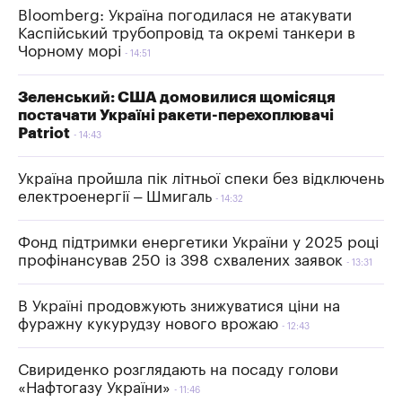
Bloomberg: Україна погодилася не атакувати
Каспійський трубопровід та окремі танкери в
Чорному морі
14:51
Зеленський: США домовилися щомісяця
постачати Україні ракети-перехоплювачі
Patriot
14:43
Україна пройшла пік літньої спеки без відключень
електроенергії – Шмигаль
14:32
Фонд підтримки енергетики України у 2025 році
профінансував 250 із 398 схвалених заявок
13:31
В Україні продовжують знижуватися ціни на
фуражну кукурудзу нового врожаю
12:43
Свириденко розглядають на посаду голови
«Нафтогазу України»
11:46