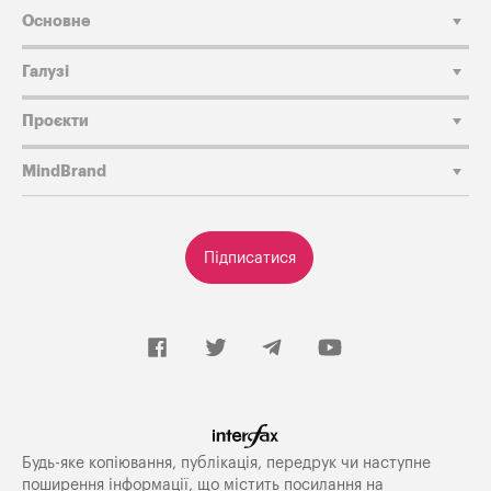
Основне
Галузі
Проєкти
MindBrand
Підписатися
Будь-яке копiювання, публiкацiя, передрук чи наступне
поширення iнформацiї, що мiстить посилання на