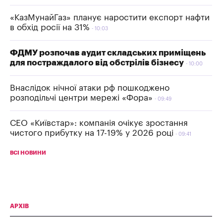
«КазМунайГаз» планує наростити експорт нафти
в обхід росії на 31%
10:03
ФДМУ розпочав аудит складських приміщень
для постраждалого від обстрілів бізнесу
10:00
Внаслідок нічної атаки рф пошкоджено
розподільчі центри мережі «Фора»
09:49
СЕО «Київстар»: компанія очікує зростання
чистого прибутку на 17-19% у 2026 році
09:41
ВСІ НОВИНИ
АРХІВ