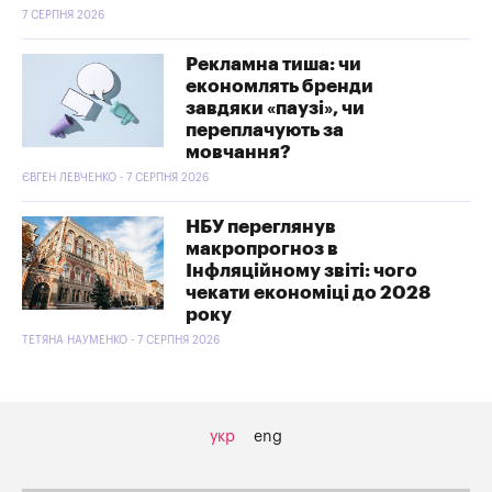
7 СЕРПНЯ 2026
Рекламна тиша: чи
економлять бренди
завдяки «паузі», чи
переплачують за
мовчання?
ЄВГЕН ЛЕВЧЕНКО - 7 СЕРПНЯ 2026
НБУ переглянув
макропрогноз в
Інфляційному звіті: чого
чекати економіці до 2028
року
ТЕТЯНА НАУМЕНКО - 7 СЕРПНЯ 2026
укр
eng