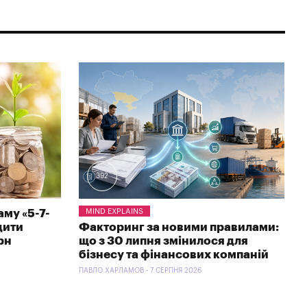
392
му «5-7-
MIND EXPLAINS
дити
Факторинг за новими правилами:
рн
що з 30 липня змінилося для
бізнесу та фінансових компаній
ПАВЛО ХАРЛАМОВ - 7 СЕРПНЯ 2026