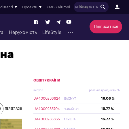
ndBrand
Проєкти
KMBS Alumni
REACTOR.UA
Підписатися
та
Нерухомість
LifeStyle
 на
ОВДП УКРАЇНИ
випуск
реальна дохідність, %
UA4000236624
16.06 %
БАХМУТ
UA4000233704
15.77 %
9
ПЕРЕГЛЯДІВ
НОВИЙ СВІТ
UA4000235865
15.77 %
АЛУШТА