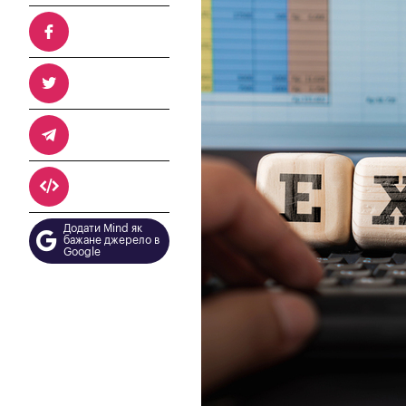
Додати Mind як
бажане джерело в
Google