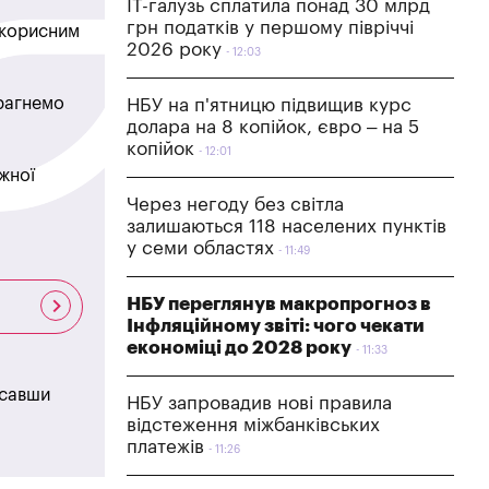
IT-галузь сплатила понад 30 млрд
грн податків у першому півріччі
в корисним
2026 року
12:03
прагнемо
НБУ на п'ятницю підвищив курс
долара на 8 копійок, євро – на 5
копійок
12:01
жної
Через негоду без світла
залишаються 118 населених пунктів
у семи областях
11:49
НБУ переглянув макропрогноз в
Інфляційному звіті: чого чекати
економіці до 2028 року
11:33
исавши
НБУ запровадив нові правила
відстеження міжбанківських
платежів
11:26