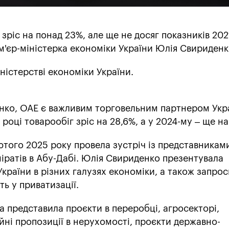
 зріс на понад 23%, але ще не досяг показників 202
м'єр-міністерка економіки України Юлія Свириденк
ністерстві економіки України.
нко, ОАЕ є важливим торговельним партнером Укр
році товарообіг зріс на 28,6%, а у 2024-му – ще на
лютого 2025 року провела зустріч із представникам
іратів в Абу-Дабі. Юлія Свириденко презентувала
України в різних галузях економіки, а також запро
ть у приватизації.
ка представила проєкти в переробці, агросекторі,
йні пропозиції в нерухомості, проєкти державно-