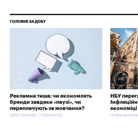
ГОЛОВНЕ ЗА ДОБУ
277
336
Рекламна тиша: чи економлять
НБУ перег
бренди завдяки «паузі», чи
Інфляційно
переплачують за мовчання?
економіці
ЄВГЕН ЛЕВЧЕНКО - 7 СЕРПНЯ 2026
ТЕТЯНА НАУМЕНКО