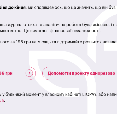
іал до кінця
, ми сподіваємось, що це значить, що він бу
ша журналістська та аналітична робота була якісною, і 
мпетентно. Це вимагає і фінансової незалежності.
ього за 196 грн на місяць та підтримайте розвиток незале
96 грн
Допомогти проекту одноразово
у у будь-який момент у власному кабінеті LIQPAY, або нап
ua
.