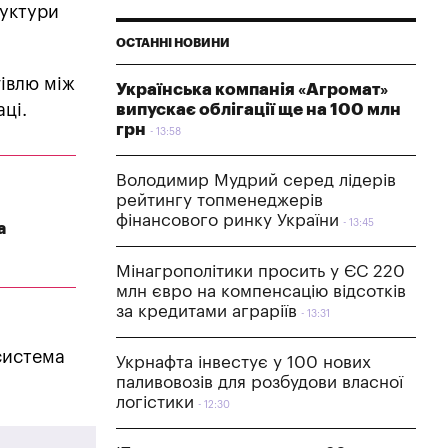
руктури
ОСТАННІ НОВИНИ
гівлю між
Українська компанія «Агромат»
ці.
випускає облігації ще на 100 млн
грн
13:58
Володимир Мудрий серед лідерів
рейтингу топменеджерів
фінансового ринку України
13:45
а
Мінагрополітики просить у ЄС 220
млн євро на компенсацію відсотків
за кредитами аграріїв
13:31
система
Укрнафта інвестує у 100 нових
паливовозів для розбудови власної
логістики
12:30