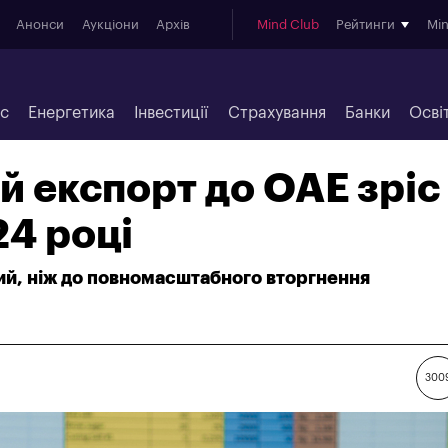
Анонси
Аукціони
Архів
Mind Club
Рейтинги
Mi
ес
Енергетика
Інвестиції
Страхування
Банки
Осві
й експорт до ОАЕ зріс
24 році
ий, ніж до повномасштабного вторгнення
300