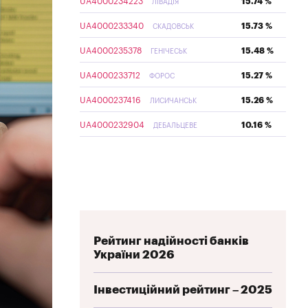
UA4000234223
15.74 %
ЛІВАДІЯ
UA4000233340
15.73 %
СКАДОВСЬК
UA4000235378
15.48 %
ГЕНІЧЕСЬК
UA4000233712
15.27 %
ФОРОС
UA4000237416
15.26 %
ЛИСИЧАНСЬК
UA4000232904
10.16 %
ДЕБАЛЬЦЕВЕ
Рейтинг надійності банків
України 2026
Інвестиційний рейтинг – 2025