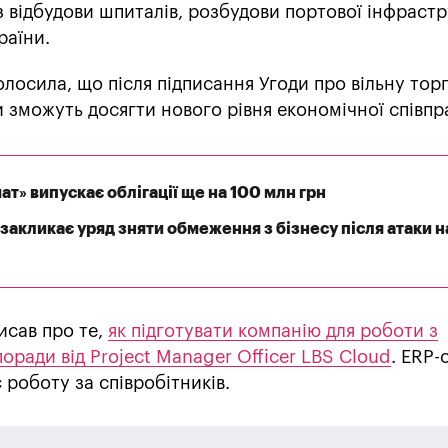
 відбудови шпиталів, розбудови портової інфраст
раїни.
осила, що після підписання Угоди про вільну тор
 зможуть досягти нового рівня економічної співпра
т» випускає облігації ще на 100 млн грн
закликає уряд зняти обмеження з бізнесу після атаки н
исав про те,
як підготувати компанію для роботи з
оради від Project Manager Officer LBS Cloud
. ERP-
 роботу за співробітників.