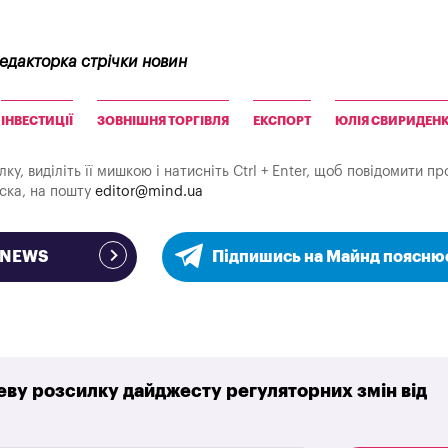
редакторка стрічки новин
ІНВЕСТИЦІЇ
ЗОВНІШНЯ ТОРГІВЛЯ
ЕКСПОРТ
ЮЛІЯ СВИРИДЕН
у, виділіть її мишкою і натисніть Ctrl + Enter, щоб повідомити пр
аска, на пошту
editor@mind.ua
e NEWS
Підпишись на Майнд поясню
ву розсилку дайджесту регуляторних змін від