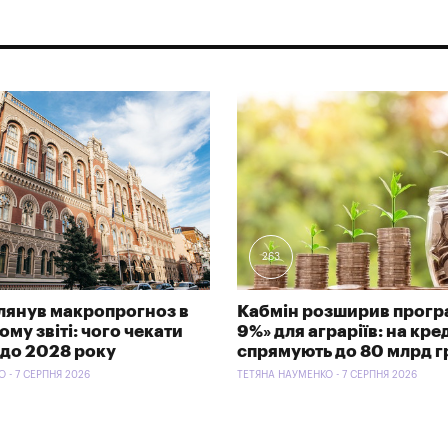
263
лянув макропрогноз в
Кабмін розширив програ
му звіті: чого чекати
9%» для аграріїв: на кре
 до 2028 року
спрямують до 80 млрд г
 - 7 СЕРПНЯ 2026
ТЕТЯНА НАУМЕНКО - 7 СЕРПНЯ 2026