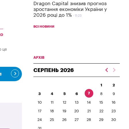
Dragon Capital знизив прогноз
зростання економіки України у
2026 році до 1%
11:23
ВСІ НОВИНИ
КО
о це
АРХІВ
СЕРПЕНЬ
2026
є
1
2
7
3
4
5
6
8
9
10
11
12
13
14
15
16
17
18
19
20
21
22
23
24
25
26
27
28
29
30
31