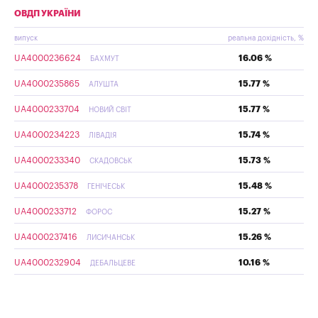
ОВДП УКРАЇНИ
випуск
реальна дохідність, %
UA4000236624
16.06 %
БАХМУТ
UA4000235865
15.77 %
АЛУШТА
UA4000233704
15.77 %
НОВИЙ СВІТ
UA4000234223
15.74 %
ЛІВАДІЯ
UA4000233340
15.73 %
СКАДОВСЬК
UA4000235378
15.48 %
ГЕНІЧЕСЬК
UA4000233712
15.27 %
ФОРОС
UA4000237416
15.26 %
ЛИСИЧАНСЬК
UA4000232904
10.16 %
ДЕБАЛЬЦЕВЕ