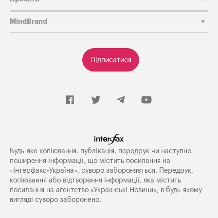
MindBrand
Підписатися
Будь-яке копiювання, публiкацiя, передрук чи наступне
поширення iнформацiї, що мiстить посилання на
«Iнтерфакс-Україна», суворо забороняється. Передрук,
копіювання або відтворення інформації, яка містить
посилання на агентство «Українські Новини», в будь-якому
вигляді суворо заборонено.