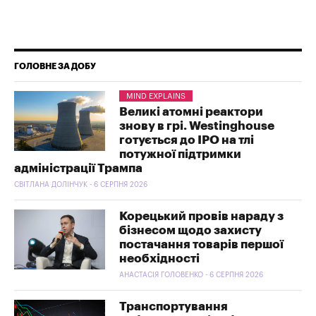
ГОЛОВНЕ ЗА ДОБУ
MIND EXPLAINS
Великі атомні реактори
знову в грі. Westinghouse
готується до IPO на тлі
потужної підтримки
адміністрації Трампа
СВІТЛАНА ДОЛІНЧУК - 6 СЕРПНЯ 2026
Корецький провів нараду з
бізнесом щодо захисту
постачання товарів першої
необхідності
АНАСТАСІЯ ГОЛОВЕНКО - 6 СЕРПНЯ 2026
Транспортування