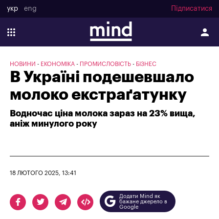
укр
eng
Підписатися
НОВИНИ
ЕКОНОМІКА
ПРОМИСЛОВІСТЬ
БІЗНЕС
В Україні подешевшало
молоко екстраґатунку
Водночас ціна молока зараз на 23% вища,
аніж минулого року
18 ЛЮТОГО 2025, 13:41
Додати Mind як
бажане джерело в
Google