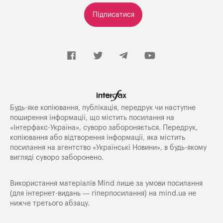
Підписатися
Будь-яке копiювання, публiкацiя, передрук чи наступне
поширення iнформацiї, що мiстить посилання на
«Iнтерфакс-Україна», суворо забороняється. Передрук,
копіювання або відтворення інформації, яка містить
посилання на агентство «Українські Новини», в будь-якому
вигляді суворо заборонено.
Використання матеріалів Mind лише за умови посилання
(для інтернет-видань — гіперпосилання) на
mind.ua
не
нижче третього абзацу.