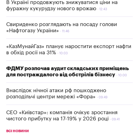
В Україні продовжують знижуватися ціни на
фуражну кукурудзу нового врожаю
12:43
Свириденко розглядають на посаду голови
«Нафтогазу України»
11:46
«КазМунайГаз» планує наростити експорт нафти
в обхід росії на 31%
10:03
ФДМУ розпочав аудит складських приміщень
для постраждалого від обстрілів бізнесу
10:00
Внаслідок нічної атаки рф пошкоджено
розподільчі центри мережі «Фора»
09:49
СЕО «Київстар»: компанія очікує зростання
чистого прибутку на 17-19% у 2026 році
09:41
ВСІ НОВИНИ