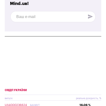
Mind.ua!
ОВДП УКРАЇНИ
випуск
реальна дохідність, %
UA4000236624
16.06 %
БАХМУТ