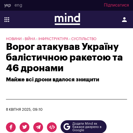
укр
eng
Підписатися
НОВИНИ
ВІЙНА
ІНФРАСТРУКТУРА
СУСПІЛЬСТВО
Ворог атакував Україну
балістичною ракетою та
46 дронами
Майже всі дрони вдалося знищити
8 КВІТНЯ 2025, 09:10
Додати Mind як
бажане джерело в
Google