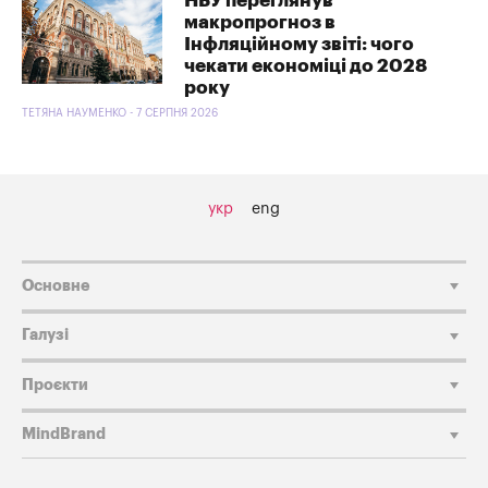
НБУ переглянув
макропрогноз в
Інфляційному звіті: чого
чекати економіці до 2028
року
ТЕТЯНА НАУМЕНКО - 7 СЕРПНЯ 2026
укр
eng
Основне
Галузі
Проєкти
MindBrand