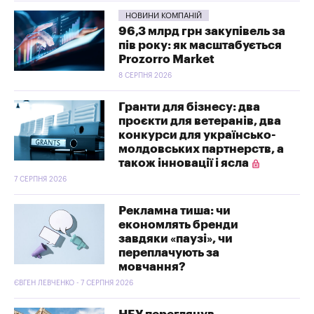
НОВИНИ КОМПАНІЙ
96,3 млрд грн закупівель за
пів року: як масштабується
Prozorro Market
8 СЕРПНЯ 2026
Гранти для бізнесу: два
проєкти для ветеранів, два
конкурси для українсько-
молдовських партнерств, а
також інновації і ясла
7 СЕРПНЯ 2026
Рекламна тиша: чи
економлять бренди
завдяки «паузі», чи
переплачують за
мовчання?
ЄВГЕН ЛЕВЧЕНКО - 7 СЕРПНЯ 2026