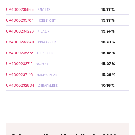
UA4000235865
15.77 %
АЛУШТА
UA4000233704
15.77 %
НОВИЙ СВІТ
UA4000234223
15.74 %
ЛІВАДІЯ
UA4000233340
15.73 %
СКАДОВСЬК
UA4000235378
15.48 %
ГЕНІЧЕСЬК
UA4000233712
15.27 %
ФОРОС
UA4000237416
15.26 %
ЛИСИЧАНСЬК
UA4000232904
10.16 %
ДЕБАЛЬЦЕВЕ