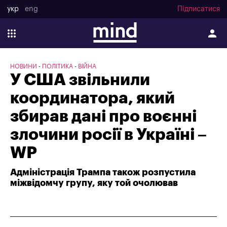
укр
eng
Підписатися
НОВИНИ
ПОЛІТИКА
ВІЙНА
У США звільнили
координатора, який
збирав дані про воєнні
злочини росії в Україні –
WP
Адміністрація Трампа також розпустила
міжвідомчу групу, яку той очолював