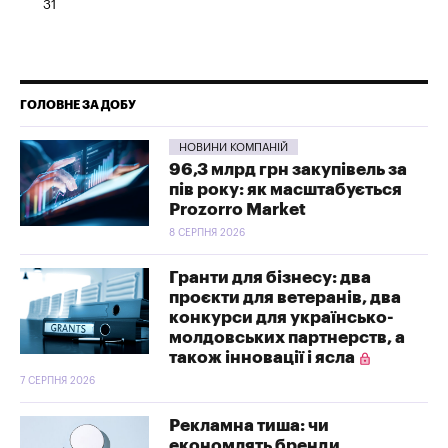
31
ГОЛОВНЕ ЗА ДОБУ
НОВИНИ КОМПАНІЙ
96,3 млрд грн закупівель за
пів року: як масштабується
Prozorro Market
8 СЕРПНЯ 2026
Гранти для бізнесу: два
проєкти для ветеранів, два
конкурси для українсько-
молдовських партнерств, а
також інновації і ясла
7 СЕРПНЯ 2026
Рекламна тиша: чи
економлять бренди