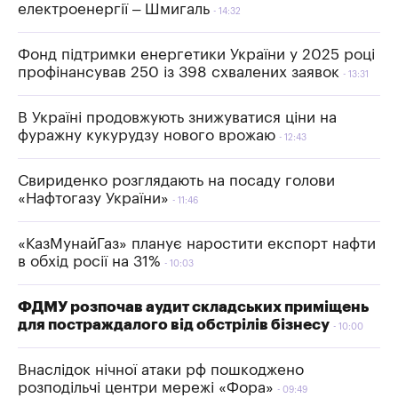
електроенергії – Шмигаль
14:32
Фонд підтримки енергетики України у 2025 році
профінансував 250 із 398 схвалених заявок
13:31
В Україні продовжують знижуватися ціни на
фуражну кукурудзу нового врожаю
12:43
Свириденко розглядають на посаду голови
«Нафтогазу України»
11:46
«КазМунайГаз» планує наростити експорт нафти
в обхід росії на 31%
10:03
ФДМУ розпочав аудит складських приміщень
для постраждалого від обстрілів бізнесу
10:00
Внаслідок нічної атаки рф пошкоджено
розподільчі центри мережі «Фора»
09:49