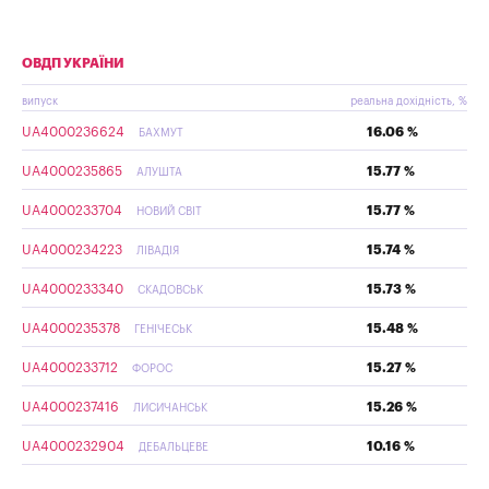
ОВДП УКРАЇНИ
випуск
реальна дохідність, %
UA4000236624
16.06 %
БАХМУТ
UA4000235865
15.77 %
АЛУШТА
UA4000233704
15.77 %
НОВИЙ СВІТ
UA4000234223
15.74 %
ЛІВАДІЯ
UA4000233340
15.73 %
СКАДОВСЬК
UA4000235378
15.48 %
ГЕНІЧЕСЬК
UA4000233712
15.27 %
ФОРОС
UA4000237416
15.26 %
ЛИСИЧАНСЬК
UA4000232904
10.16 %
ДЕБАЛЬЦЕВЕ