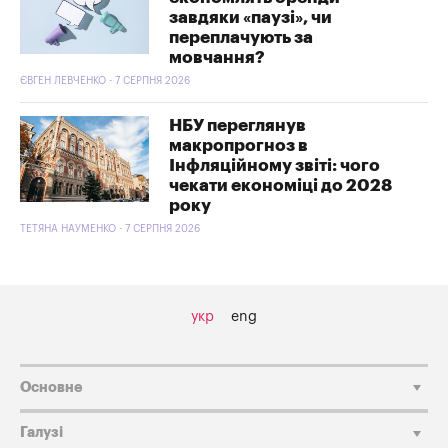
завдяки «паузі», чи
переплачують за
мовчання?
ЄВГЕН ЛЕВЧЕНКО - 7 СЕРПНЯ 2026
НБУ переглянув
макропрогноз в
Інфляційному звіті: чого
чекати економіці до 2028
року
ТЕТЯНА НАУМЕНКО - 7 СЕРПНЯ 2026
укр
eng
Основне
Галузі