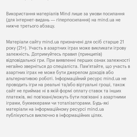
Використання матеріалів Mind лише за умови посилання
(для інтернет-видань — гіперпосилання) на
mind.ua
не
нижче третього абзацу.
Матеріали сайту mind.ua призначені для осіб старше 21
року (21+). Участь в азартних іграх може викликати ігрову
залежність. Дотримуйтесь правил (принципів)
відповідальної гри. При виявленні перших ознак залежності
негайно зверніться до спеціаліста. Пам'ятайте, що участь в
азартних іграх не може бути джерелом доходів або
альтернативою роботі. Інформаційний ресурс mind.ua не
проводить ігри на реальні та/або віртуальні гроші, також
сайт не приймає ні в якій формі оплату ставок та інших
платежів, які пов’язані/можуть бути пов’язані з азартними
іграми, букмекерами чи тоталізаторами. Будь-які
матеріали на інформаційному ресурсі mind.ua
публікуються виключно в інформаційних цілях.