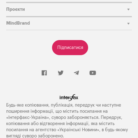
Проєкти
MindBrand
Підписатися
Будь-яке копiювання, публiкацiя, передрук чи наступне
поширення iнформацiї, що мiстить посилання на
«Iнтерфакс-Україна», суворо забороняється. Передрук,
копіювання або відтворення інформації, яка містить
посилання на агентство «Українські Новини», в будь-якому
вигляді суворо заборонено.