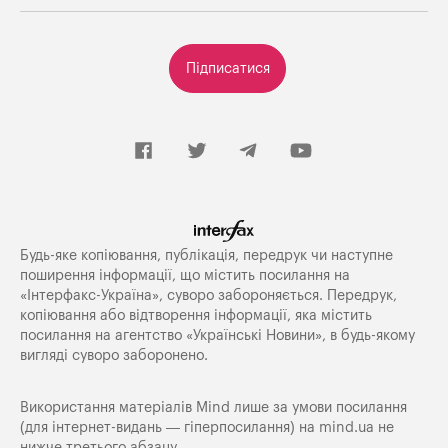
Підписатися
Будь-яке копiювання, публiкацiя, передрук чи наступне
поширення iнформацiї, що мiстить посилання на
«Iнтерфакс-Україна», суворо забороняється. Передрук,
копіювання або відтворення інформації, яка містить
посилання на агентство «Українські Новини», в будь-якому
вигляді суворо заборонено.
Використання матеріалів Mind лише за умови посилання
(для інтернет-видань — гіперпосилання) на
mind.ua
не
нижче третього абзацу.