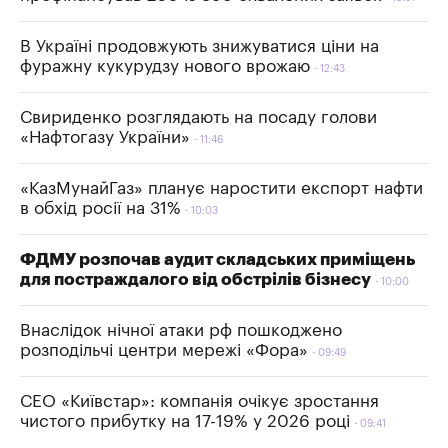
В Україні продовжують знижуватися ціни на
фуражну кукурудзу нового врожаю
12:43
Свириденко розглядають на посаду голови
«Нафтогазу України»
11:46
«КазМунайГаз» планує наростити експорт нафти
в обхід росії на 31%
10:03
ФДМУ розпочав аудит складських приміщень
для постраждалого від обстрілів бізнесу
10:00
Внаслідок нічної атаки рф пошкоджено
розподільчі центри мережі «Фора»
09:49
СЕО «Київстар»: компанія очікує зростання
чистого прибутку на 17-19% у 2026 році
09:41