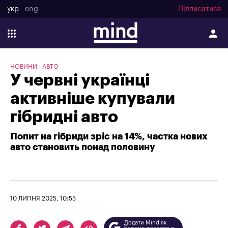
укр
eng
Підписатися
НОВИНИ
АВТО
У червні українці
активніше купували
гібридні авто
Попит на гібриди зріс на 14%, частка нових
авто становить понад половину
10 ЛИПНЯ 2025, 10:55
Додати Mind як