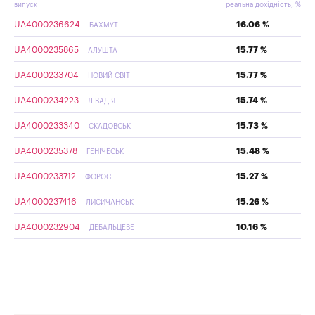
випуск
реальна дохідність, %
UA4000236624
16.06 %
БАХМУТ
UA4000235865
15.77 %
АЛУШТА
UA4000233704
15.77 %
НОВИЙ СВІТ
UA4000234223
15.74 %
ЛІВАДІЯ
UA4000233340
15.73 %
СКАДОВСЬК
UA4000235378
15.48 %
ГЕНІЧЕСЬК
UA4000233712
15.27 %
ФОРОС
UA4000237416
15.26 %
ЛИСИЧАНСЬК
UA4000232904
10.16 %
ДЕБАЛЬЦЕВЕ