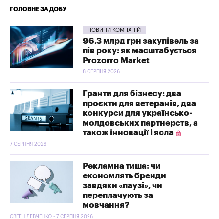
ГОЛОВНЕ ЗА ДОБУ
НОВИНИ КОМПАНІЙ
96,3 млрд грн закупівель за
пів року: як масштабується
Prozorro Market
8 СЕРПНЯ 2026
Гранти для бізнесу: два
проєкти для ветеранів, два
конкурси для українсько-
молдовських партнерств, а
також інновації і ясла
7 СЕРПНЯ 2026
Рекламна тиша: чи
економлять бренди
завдяки «паузі», чи
переплачують за
мовчання?
ЄВГЕН ЛЕВЧЕНКО - 7 СЕРПНЯ 2026