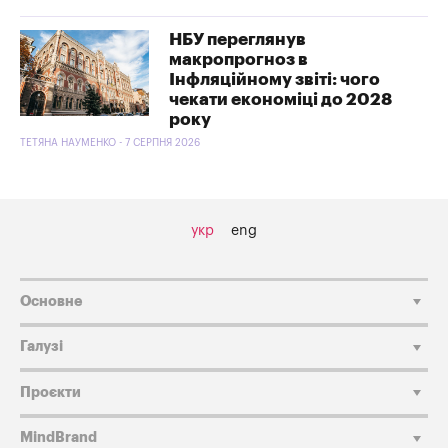
НБУ переглянув
макропрогноз в
Інфляційному звіті: чого
чекати економіці до 2028
року
ТЕТЯНА НАУМЕНКО - 7 СЕРПНЯ 2026
укр
eng
Основне
Галузі
Проєкти
MindBrand