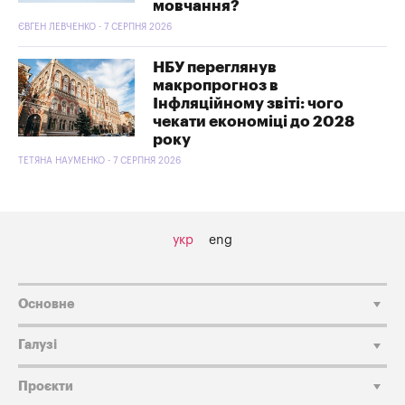
мовчання?
ЄВГЕН ЛЕВЧЕНКО - 7 СЕРПНЯ 2026
НБУ переглянув
макропрогноз в
Інфляційному звіті: чого
чекати економіці до 2028
року
ТЕТЯНА НАУМЕНКО - 7 СЕРПНЯ 2026
укр
eng
Основне
Галузі
Проєкти