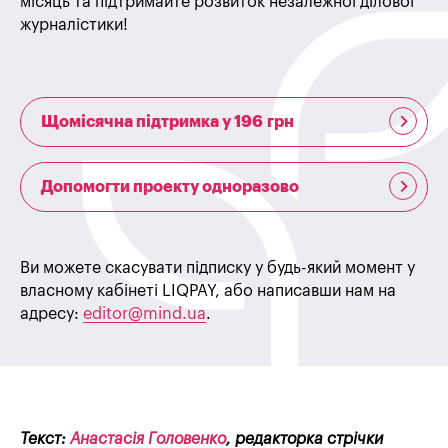
місяць та підтримайте розвиток незалежної ділової
журналістики!
Щомісячна підтримка у 196 грн
Допомогти проекту одноразово
Ви можете скасувати підписку у будь-який момент у
власному кабінеті LIQPAY, або написавши нам на
адресу:
editor@mind.ua
.
Текст:
Анастасія Головенко
, редакторка стрічки