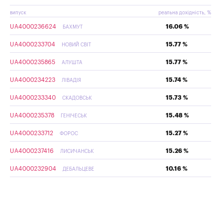
випуск
реальна дохідність, %
UA4000236624
16.06 %
БАХМУТ
UA4000233704
15.77 %
НОВИЙ СВІТ
UA4000235865
15.77 %
АЛУШТА
UA4000234223
15.74 %
ЛІВАДІЯ
UA4000233340
15.73 %
СКАДОВСЬК
UA4000235378
15.48 %
ГЕНІЧЕСЬК
UA4000233712
15.27 %
ФОРОС
UA4000237416
15.26 %
ЛИСИЧАНСЬК
UA4000232904
10.16 %
ДЕБАЛЬЦЕВЕ