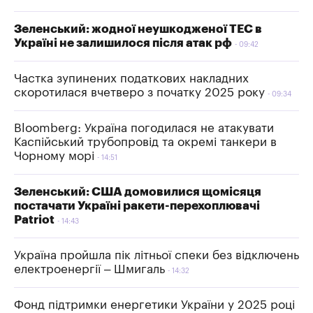
Зеленський: жодної неушкодженої ТЕС в
Україні не залишилося після атак рф
09:42
Частка зупинених податкових накладних
скоротилася вчетверо з початку 2025 року
09:34
Bloomberg: Україна погодилася не атакувати
Каспійський трубопровід та окремі танкери в
Чорному морі
14:51
Зеленський: США домовилися щомісяця
постачати Україні ракети-перехоплювачі
Patriot
14:43
Україна пройшла пік літньої спеки без відключень
електроенергії – Шмигаль
14:32
Фонд підтримки енергетики України у 2025 році