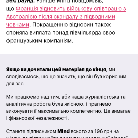
Бекграунд.
Раніше Mind повідомляв,
що
Франція відновить військову співпрацю з
Австралією після скандалу з підводними
човнами
. Покращенню відносин також
сприяла виплата понад півмільярда євро
французьким компаніям.
Якщо ви дочитали цей матеріал до кінця
, ми
сподіваємось, що це значить, що він був корисним
для вас.
Ми працюємо над тим, аби наша журналістська та
аналітична робота була якісною, і прагнемо
виконувати її максимально компетентно. Це вимагає
і фінансової незалежності.
Станьте підписником
Mind
всього за 196 грн на