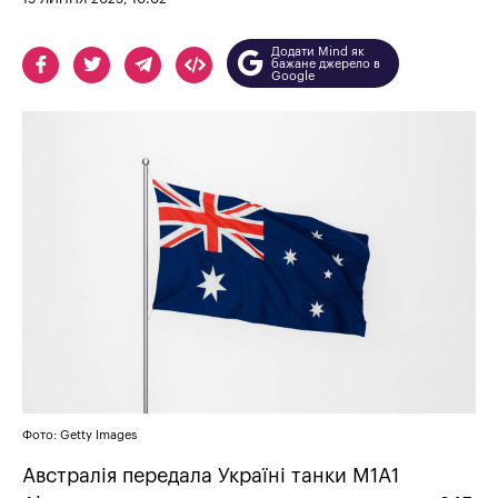
Додати Mind як
бажане джерело в
Google
Фото: Getty Images
Австралія передала Україні танки M1A1