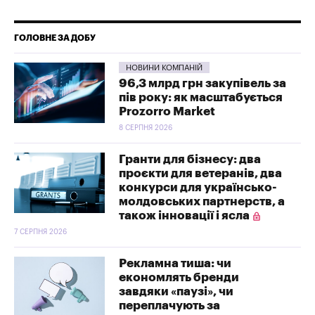
ГОЛОВНЕ ЗА ДОБУ
НОВИНИ КОМПАНІЙ
96,3 млрд грн закупівель за
пів року: як масштабується
Prozorro Market
8 СЕРПНЯ 2026
Гранти для бізнесу: два
проєкти для ветеранів, два
конкурси для українсько-
молдовських партнерств, а
також інновації і ясла
7 СЕРПНЯ 2026
Рекламна тиша: чи
економлять бренди
завдяки «паузі», чи
переплачують за