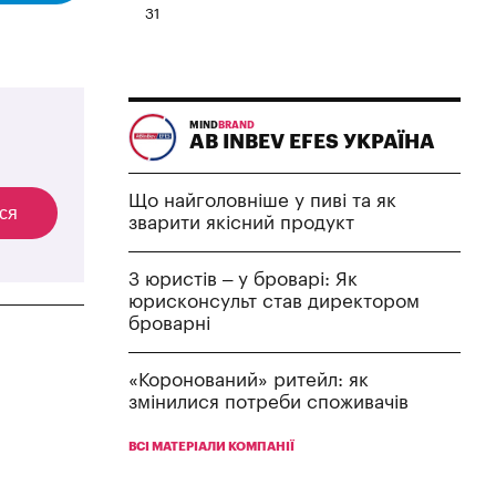
31
MIND
BRAND
AB INBEV EFES УКРАЇНА
Що найголовніше у пиві та як
ся
зварити якісний продукт
З юристів – у броварі: Як
юрисконсульт став директором
броварні
«Коронований» ритейл: як
змінилися потреби споживачів
ВСІ МАТЕРІАЛИ КОМПАНІЇ