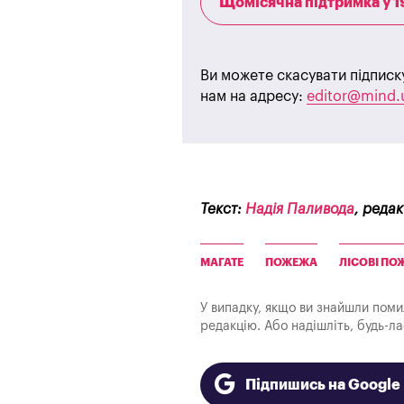
Щомісячна підтримка у 1
Ви можете скасувати підписк
нам на адресу:
editor@mind.
Текст:
Надія Паливода
, реда
МАГАТЕ
ПОЖЕЖА
ЛІСОВІ ПО
У випадку, якщо ви знайшли помилк
редакцію. Або надішліть, будь-л
Підпишись на Googl