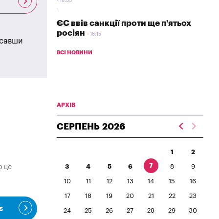
18:33
ЄС ввів санкції проти ще п'ятьох
росіян
18:15
исавши
ВСІ НОВИНИ
АРХІВ
СЕРПЕНЬ
2026
1
2
7
о це
3
4
5
6
8
9
10
11
12
13
14
15
16
17
18
19
20
21
22
23
є
24
25
26
27
28
29
30