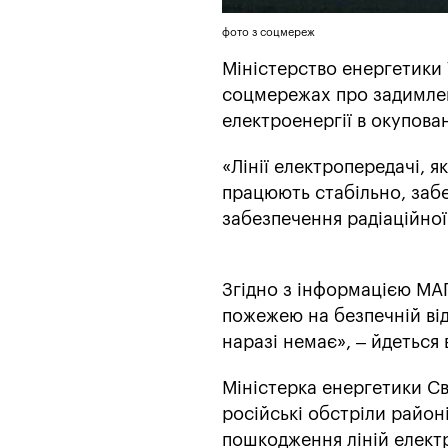
фото з соцмереж
Міністерство енергетики 
соцмережах про задимленн
електроенергії в окупован
«Лінії електропередачі, 
працюють стабільно, заб
забезпечення радіаційної
Згідно з інформацією МАГ
пожежею на безпечній від
наразі немає», – йдеться
Міністерка енергетики Св
російські обстріли район
пошкодження ліній елект