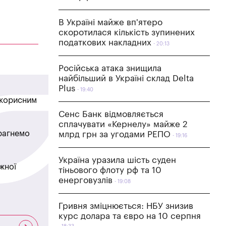
В Україні майже вп'ятеро
скоротилася кількість зупинених
податкових накладних
20:13
Російська атака знищила
найбільший в Україні склад Delta
Plus
19:40
в корисним
Сенс Банк відмовляється
сплачувати «Кернелу» майже 2
прагнемо
млрд грн за угодами РЕПО
19:16
Україна уразила шість суден
жної
тіньового флоту рф та 10
енерговузлів
19:08
Гривня зміцнюється: НБУ знизив
курс долара та євро на 10 серпня