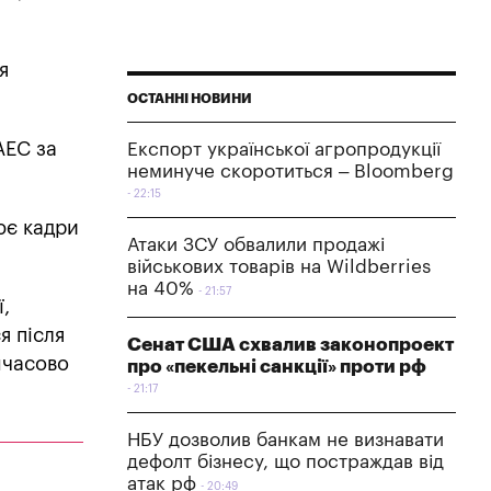
я
ОСТАННІ НОВИНИ
АЕС за
Експорт української агропродукції
неминуче скоротиться – Bloomberg
22:15
ює кадри
Атаки ЗСУ обвалили продажі
військових товарів на Wildberries
на 40%
21:57
,
я після
Сенат США схвалив законопроект
мчасово
про «пекельні санкції» проти рф
21:17
НБУ дозволив банкам не визнавати
дефолт бізнесу, що постраждав від
атак рф
20:49