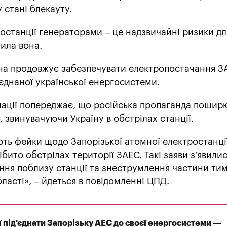
у стані блекауту.
останції генераторами – це надзвичайні ризики дл
лила вона.
на продовжує забезпечувати електропостачання З
єднаної української енергосистеми.
мації попереджає, що російська пропаганда пошир
, звинувачуючи Україну в обстрілах станції.
ть фейки щодо Запорізької атомної електростанції
бито обстрілах території ЗАЕС. Такі заяви зʼявилис
ння поблизу станції та знеструмлення частини ти
ласті», – йдеться в повідомленні ЦПД.
ії під'єднати Запорізьку АЕС до своєї енергосистеми —