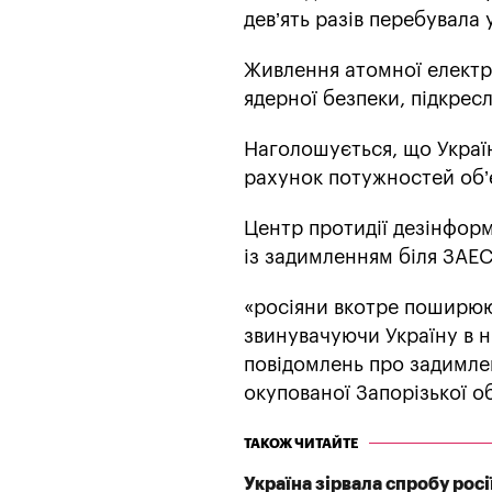
дев’ять разів перебувала 
Живлення атомної електр
ядерної безпеки, підкрес
Наголошується, що Украї
рахунок потужностей об’
Центр протидії дезінфор
із задимленням біля ЗАЕС
«росіяни вкотре поширюю
звинувачуючи Україну в ні
повідомлень про задимле
окупованої Запорізької об
ТАКОЖ ЧИТАЙТЕ
Україна зірвала спробу рос