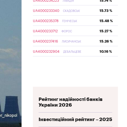
UA4000234223
15.74 %
ЛІВАДІЯ
UA4000233340
15.73 %
СКАДОВСЬК
UA4000235378
15.48 %
ГЕНІЧЕСЬК
UA4000233712
15.27 %
ФОРОС
UA4000237416
15.26 %
ЛИСИЧАНСЬК
UA4000232904
10.16 %
ДЕБАЛЬЦЕВЕ
Рейтинг надійності банків
України 2026
Інвестиційний рейтинг – 2025