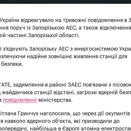
України відреагувало на тривожні повідомлення в З
я поруч із Запорізькою АЕС, а також відключення
ій частині Запорізької області.
які з'єднують Запорізьку АЕС з енергосистемою Укра
езпечуючи надійне зовнішнє живлення станції для
 безпеки.
АТЕ, задимлення в районі ЗАЕС пов’язане з лісово
 майданчика станції відстані, загрози ядерній безп
 в
повідомленні
міністерства.
ітлана Гринчук наголосила, що через дії окупантів 
ів навколо ядерного об’єкта, які призводили до
ропередачі, найбільша в Європі атомна електроста