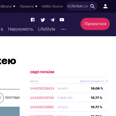
ndBrand
Проєкти
KMBS Alumni
REACTOR.UA
Підписатися
та
Нерухомість
LifeStyle
жею
ОВДП УКРАЇНИ
випуск
реальна дохідність, %
UA4000236624
16.06 %
БАХМУТ
UA4000233704
15.77 %
3
ПЕРЕГЛЯДИ
НОВИЙ СВІТ
UA4000235865
15.77 %
АЛУШТА