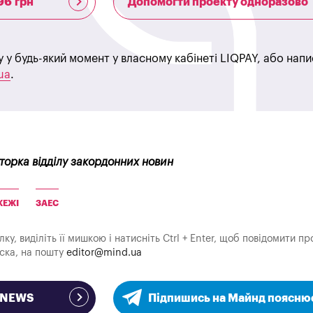
96 грн
Допомогти проекту одноразово
у у будь-який момент у власному кабінеті LIQPAY, або нап
ua
.
кторка відділу закордонних новин
ЖЕЖІ
ЗАЕС
у, виділіть її мишкою і натисніть Ctrl + Enter, щоб повідомити пр
аска, на пошту
editor@mind.ua
e NEWS
Підпишись на Майнд поясню