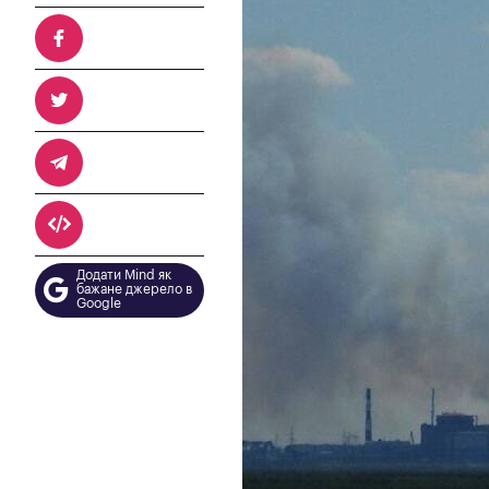
Додати Mind як
бажане джерело в
Google