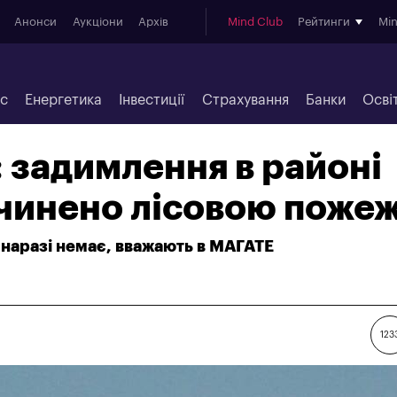
Анонси
Аукціони
Архів
Mind Club
Рейтинги
Mi
ес
Енергетика
Інвестиції
Страхування
Банки
Осві
 задимлення в районі
чинено лісовою поже
 наразі немає, вважають в МАГАТЕ
123