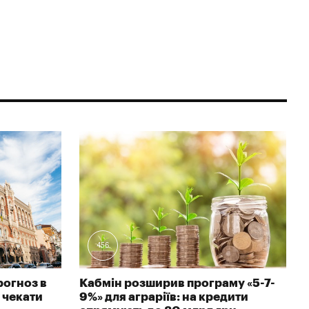
456
рогноз в
Кабмін розширив програму «5-7-
 чекати
9%» для аграріїв: на кредити