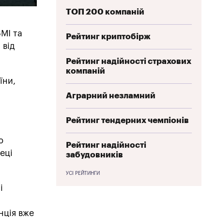
ТОП 200 компаній
МІ та
Рейтинг криптобірж
 від
Рейтинг надійності страхових
компаній
їни,
Аграрний незламний
Рейтинг тендерних чемпіонів
ю
Рейтинг надійності
еці
забудовників
УСІ РЕЙТИНГИ
і
нція вже