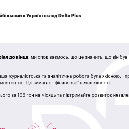
більший в Україні склад Delta Plus
іал до кінця
, ми сподіваємось, що це значить, що він бу
ша журналістська та аналітична робота була якісною, і 
мпетентно. Це вимагає і фінансової незалежності.
ього за 196 грн на місяць та підтримайте розвиток незале