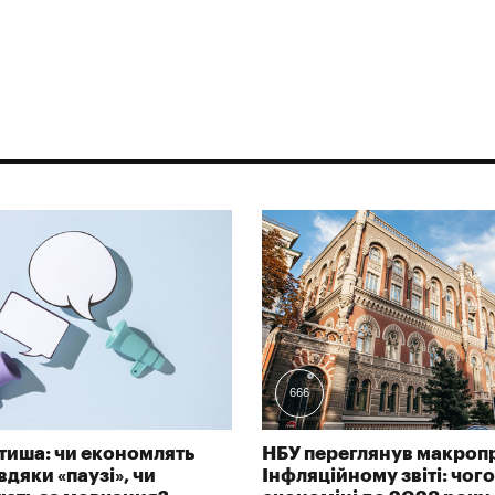
666
тиша: чи економлять
НБУ переглянув макроп
дяки «паузі», чи
Інфляційному звіті: чого