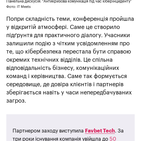
Панельна дискусія: “Антикризова комунікація під час кіберінциденту”
Фото: IT Meets
Попри складність теми, конференція пройшла
у відкритій атмосфері. Саме це створило
підґрунтя для практичного діалогу. Учасники
залишили подію з чітким усвідомленням про
те, що кібербезпека перестала бути справою
окремих технічних відділів. Це спільна
відповідальність бізнесу, комунікаційних
команд і керівництва. Саме так формується
середовище, де довіра клієнтів і партнерів
зберігається навіть у часи непередбачуваних
загроз.
Партнером заходу виступила
Favbet Tech
. За
три роки існування компанія увійшла до
50