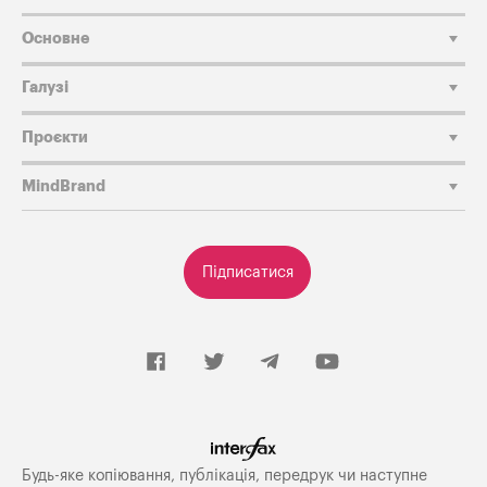
Основне
Галузі
Проєкти
MindBrand
Підписатися
Будь-яке копiювання, публiкацiя, передрук чи наступне