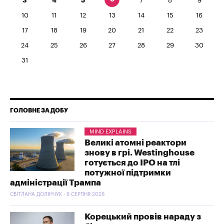
3
4
5
7
8
9
10
11
12
13
14
15
16
17
18
19
20
21
22
23
24
25
26
27
28
29
30
31
ГОЛОВНЕ ЗА ДОБУ
MIND EXPLAINS
Великі атомні реактори
знову в грі. Westinghouse
готується до IPO на тлі
потужної підтримки
адміністрації Трампа
СВІТЛАНА ДОЛІНЧУК - 6 СЕРПНЯ 2026
Корецький провів нараду з