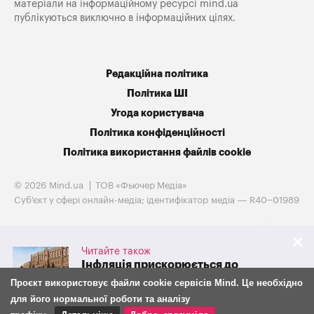
матеріали на інформаційному ресурсі mind.ua
публікуються виключно в інформаційних цілях.
Редакційна політика
Політика ШІ
Угода користувача
Політика конфіденційності
Політика використання файлів cookie
© 2026 Mind.ua
ТОВ «Фьючер Медiа»
Cуб'єкт у сфері онлайн-медіа; ідентифікатор медіа — R40−01989
Читайте також
Інфляція прискорюється до
10%: чому НБУ знову підвищив
Проєкт використовує файли cookie сервісів Mind. Це необхідно
облікову ставку та як із 7
для його нормальної роботи та аналізу
серпня зміниться її вплив на
фінансовий ринок