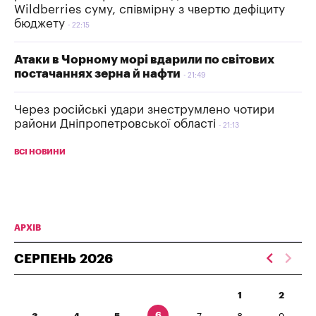
Wildberries суму, співмірну з чвертю дефіциту
бюджету
22:15
Атаки в Чорному морі вдарили по світових
постачаннях зерна й нафти
21:49
Через російські удари знеструмлено чотири
райони Дніпропетровської області
21:13
ВСІ НОВИНИ
АРХІВ
СЕРПЕНЬ
2026
1
2
6