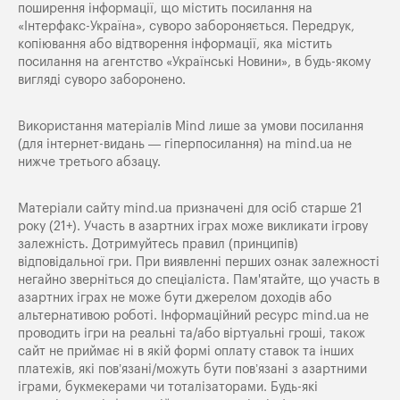
поширення iнформацiї, що мiстить посилання на
«Iнтерфакс-Україна», суворо забороняється. Передрук,
копіювання або відтворення інформації, яка містить
посилання на агентство «Українські Новини», в будь-якому
вигляді суворо заборонено.
Використання матеріалів Mind лише за умови посилання
(для інтернет-видань — гіперпосилання) на
mind.ua
не
нижче третього абзацу.
Матеріали сайту mind.ua призначені для осіб старше 21
року (21+). Участь в азартних іграх може викликати ігрову
залежність. Дотримуйтесь правил (принципів)
відповідальної гри. При виявленні перших ознак залежності
негайно зверніться до спеціаліста. Пам'ятайте, що участь в
азартних іграх не може бути джерелом доходів або
альтернативою роботі. Інформаційний ресурс mind.ua не
проводить ігри на реальні та/або віртуальні гроші, також
сайт не приймає ні в якій формі оплату ставок та інших
платежів, які пов’язані/можуть бути пов’язані з азартними
іграми, букмекерами чи тоталізаторами. Будь-які