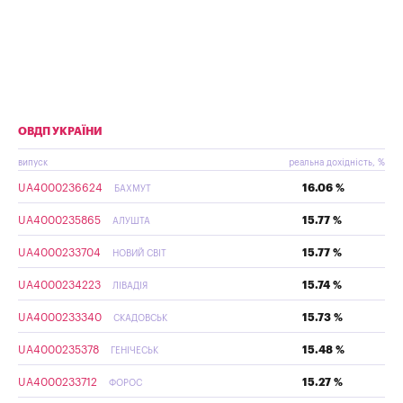
ОВДП УКРАЇНИ
випуск
реальна дохідність, %
UA4000236624
16.06 %
БАХМУТ
UA4000235865
15.77 %
АЛУШТА
UA4000233704
15.77 %
НОВИЙ СВІТ
UA4000234223
15.74 %
ЛІВАДІЯ
UA4000233340
15.73 %
СКАДОВСЬК
UA4000235378
15.48 %
ГЕНІЧЕСЬК
UA4000233712
15.27 %
ФОРОС