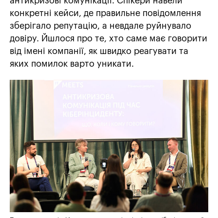
антикризові комунікації. Спікери навели
конкретні кейси, де правильне повідомлення
зберігало репутацію, а невдале руйнувало
довіру. Йшлося про те, хто саме має говорити
від імені компанії, як швидко реагувати та
яких помилок варто уникати.