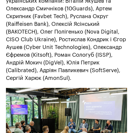
українських компаній: Віталій Якушев та
Олександр Смичніков (10Guards), Артем
Скрипник (Favbet Tech), Руслана Округ
(Raiffeisen Bank), Олексій Ясінський
(BAKOTECH), Олег Полігенько (Nova Digital,
CISO Club Ukraine), Ростислав Кондрик і Єгор
Аушев (Cyber Unit Technologies), Олександр
Єфремов (Kitsoft), Роман Сологуб (ISSP),
Андрій Мокич (DigVel), Юлія Петрик
(Calibrated), Адріян Павликевич (SoftServe),
Сергій Харюк (AmonSul).