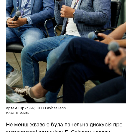
Артем Скрипник, СЕО Favbet Tech
Фото: IT Meets
Не менш жвавою була панельна дискусія про