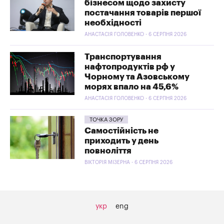
бізнесом щодо захисту
постачання товарів першої
необхідності
АНАСТАСІЯ ГОЛОВЕНКО - 6 СЕРПНЯ 2026
Транспортування
нафтопродуктів рф у
Чорному та Азовському
морях впало на 45,6%
АНАСТАСІЯ ГОЛОВЕНКО - 6 СЕРПНЯ 2026
ТОЧКА ЗОРУ
Самостійність не
приходить у день
повноліття
ВІКТОРІЯ МІЗЕРНА - 6 СЕРПНЯ 2026
укр
eng