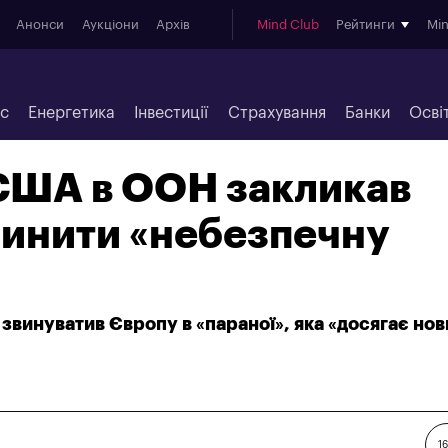
Анонси
Аукціони
Архів
Mind Club
Рейтинги
Mi
ес
Енергетика
Інвестиції
Страхування
Банки
Осві
США в ООН закликав
пинити «небезпечну
звинуватив Європу в «параної», яка «досягає нов
16