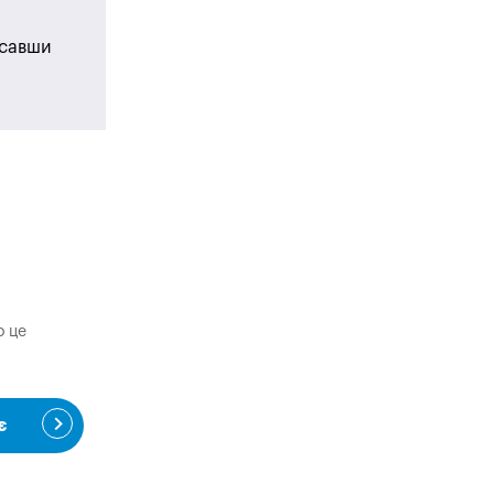
исавши
о це
є