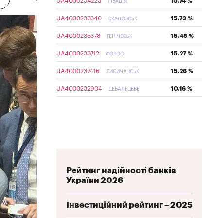
UA4000234223
15.74 %
ЛІВАДІЯ
UA4000233340
15.73 %
СКАДОВСЬК
UA4000235378
15.48 %
ГЕНІЧЕСЬК
UA4000233712
15.27 %
ФОРОС
UA4000237416
15.26 %
ЛИСИЧАНСЬК
UA4000232904
10.16 %
ДЕБАЛЬЦЕВЕ
Рейтинг надійності банків
України 2026
Інвестиційний рейтинг – 2025