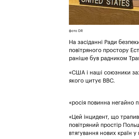
фото DR
На засіданні Ради безпе
повітряного простору Ес
раніше був радником Тра
«США і наші союзники за
якого цитує ВВС.
«росія повинна негайно п
«Цей інцидент, що трапив
повітряний простір Польщ
втягування нових країн у