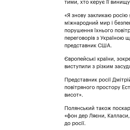
тими, хто керує її винищ
«Я знову закликаю росію 
міжнародний мир і безпек
порушення їхнього повіт
переговорів з Україною щ
представник США.
Європейські країни, зокре
виступили з різким засуд
Представник росії Дмітрі
повітряного простору Есто
висот».
Полянський також поскар
«фон дер Ляєни, Калласи
до росії.