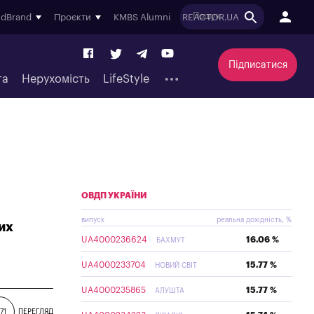
ndBrand
Проєкти
KMBS Alumni
REACTOR.UA
Підписатися
та
Нерухомість
LifeStyle
ОВДП УКРАЇНИ
випуск
реальна дохідність, %
их
UA4000236624
16.06 %
БАХМУТ
UA4000233704
15.77 %
НОВИЙ СВІТ
UA4000235865
15.77 %
АЛУШТА
71
ПЕРЕГЛЯД