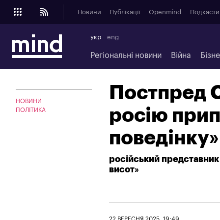
Новини
Публікації
Openmind
Подкасти
укр
eng
Регіональні новини
Війна
Бізн
Постпред 
НОВИНИ
росію при
ПОЛІТИКА
поведінку»
російський представник 
висот»
22 ВЕРЕСНЯ 2025, 19:49