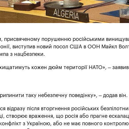
ки, присвяченому порушенню російськими винищу
тонії, виступив новий посол США в ООН Майкл Вол
мпа з нацбезпеки.
хищатимуть кожен дюйм території НАТО», – заявив
рипинити таку небезпечну поведінку», – додав він.
ся відразу після вторгнення російських безпілотник
і, створює враження, що росія або прагне ескалаці
 конфлікт з Україною, або не має повного контролю