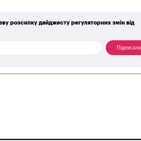
ву розсилку дайджесту регуляторних змін від
Підписати