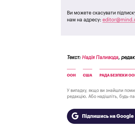
Ви можете скасувати підписк
нам на адресу:
editor@mind.
Текст:
Надія Паливода
, реда
ООН
США
РАДА БЕЗПЕКИ ОО
У випадку, якщо ви знайшли помилк
редакцію. Або надішліть, будь-л
Підпишись на Googl