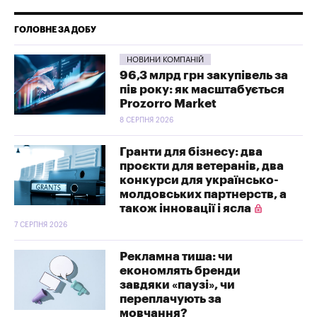
ГОЛОВНЕ ЗА ДОБУ
НОВИНИ КОМПАНІЙ
96,3 млрд грн закупівель за
пів року: як масштабується
Prozorro Market
8 СЕРПНЯ 2026
Гранти для бізнесу: два
проєкти для ветеранів, два
конкурси для українсько-
молдовських партнерств, а
також інновації і ясла
7 СЕРПНЯ 2026
Рекламна тиша: чи
економлять бренди
завдяки «паузі», чи
переплачують за
мовчання?