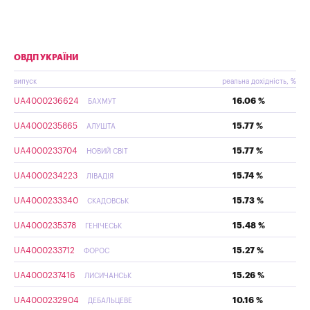
ОВДП УКРАЇНИ
випуск
реальна дохідність, %
UA4000236624
16.06 %
БАХМУТ
UA4000235865
15.77 %
АЛУШТА
UA4000233704
15.77 %
НОВИЙ СВІТ
UA4000234223
15.74 %
ЛІВАДІЯ
UA4000233340
15.73 %
СКАДОВСЬК
UA4000235378
15.48 %
ГЕНІЧЕСЬК
UA4000233712
15.27 %
ФОРОС
UA4000237416
15.26 %
ЛИСИЧАНСЬК
UA4000232904
10.16 %
ДЕБАЛЬЦЕВЕ