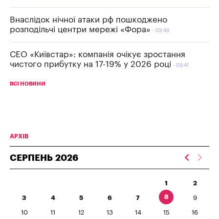
Внаслідок нічної атаки рф пошкоджено
розподільчі центри мережі «Фора»
09:49
СЕО «Київстар»: компанія очікує зростання
чистого прибутку на 17-19% у 2026 році
09:41
ВСІ НОВИНИ
АРХІВ
СЕРПЕНЬ
2026
1
2
8
3
4
5
6
7
9
10
11
12
13
14
15
16