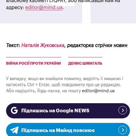
власному кабінеті LIQPAY, або написавши нам на
адресу:
editor@mind.ua
.
Текст:
Наталія Жуковська
, редакторка стрічки новин
ВІЙНА РОСІЇ ПРОТИ УКРАЇНИ
ДЕНИС ШМИГАЛЬ
У випадку, якщо ви знайшли помилку, виділіть її мишкою і
натисніть Ctrl + Enter, щоб повідомити про це редакцію.
Або надішліть, будь-ласка, на пошту
editor@mind.ua
Підпишись на Google NEWS
Підпишись на Майнд пояснює