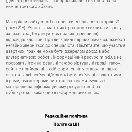
(для інтернет-видань — гіперпосилання) на
mind.ua
не
нижче третього абзацу.
Матеріали сайту mind.ua призначені для осіб старше 21
року (21+). Участь в азартних іграх може викликати ігрову
залежність. Дотримуйтесь правил (принципів)
відповідальної гри. При виявленні перших ознак залежності
негайно зверніться до спеціаліста. Пам'ятайте, що участь в
азартних іграх не може бути джерелом доходів або
альтернативою роботі. Інформаційний ресурс mind.ua не
проводить ігри на реальні та/або віртуальні гроші, також
сайт не приймає ні в якій формі оплату ставок та інших
платежів, які пов’язані/можуть бути пов’язані з азартними
іграми, букмекерами чи тоталізаторами. Будь-які
матеріали на інформаційному ресурсі mind.ua
публікуються виключно в інформаційних цілях.
Редакційна політика
Політика ШІ