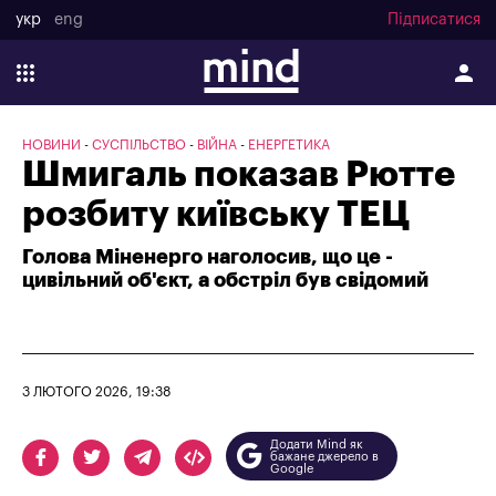
укр
eng
Підписатися
НОВИНИ
СУСПІЛЬСТВО
ВІЙНА
ЕНЕРГЕТИКА
Шмигаль показав Рютте
розбиту київську ТЕЦ
Голова Міненерго наголосив, що це -
цивільний об'єкт, а обстріл був свідомий
3 ЛЮТОГО 2026, 19:38
Додати Mind як
бажане джерело в
Google