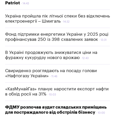
Patriot
14:43
Україна пройшла пік літньої спеки без відключень
електроенергії – Шмигаль
14:32
Фонд підтримки енергетики України у 2025 році
профінансував 250 із 398 схвалених заявок
13:31
В Україні продовжують знижуватися ціни на
фуражну кукурудзу нового врожаю
12:43
Свириденко розглядають на посаду голови
«Нафтогазу України»
11:46
«КазМунайГаз» планує наростити експорт нафти
в обхід росії на 31%
10:03
ФДМУ розпочав аудит складських приміщень
для постраждалого від обстрілів бізнесу
10:00