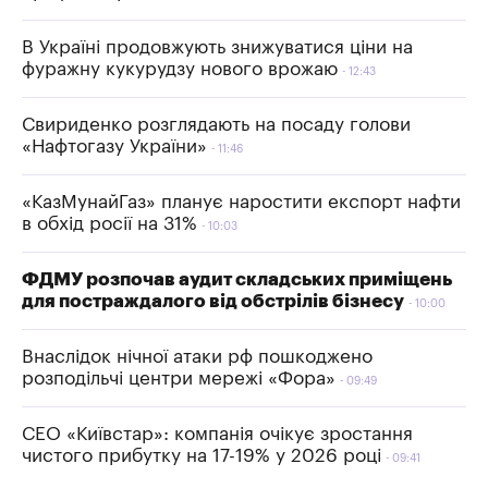
В Україні продовжують знижуватися ціни на
фуражну кукурудзу нового врожаю
12:43
Свириденко розглядають на посаду голови
«Нафтогазу України»
11:46
«КазМунайГаз» планує наростити експорт нафти
в обхід росії на 31%
10:03
ФДМУ розпочав аудит складських приміщень
для постраждалого від обстрілів бізнесу
10:00
Внаслідок нічної атаки рф пошкоджено
розподільчі центри мережі «Фора»
09:49
СЕО «Київстар»: компанія очікує зростання
чистого прибутку на 17-19% у 2026 році
09:41