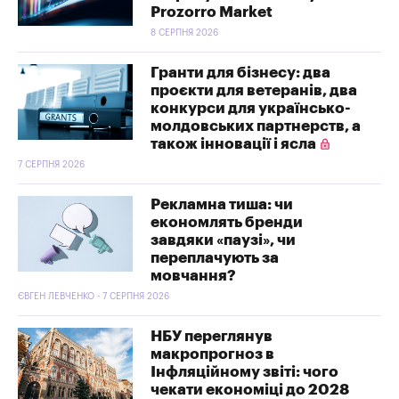
Prozorro Market
8 СЕРПНЯ 2026
Гранти для бізнесу: два
проєкти для ветеранів, два
конкурси для українсько-
молдовських партнерств, а
також інновації і ясла
7 СЕРПНЯ 2026
Рекламна тиша: чи
економлять бренди
завдяки «паузі», чи
переплачують за
мовчання?
ЄВГЕН ЛЕВЧЕНКО - 7 СЕРПНЯ 2026
НБУ переглянув
макропрогноз в
Інфляційному звіті: чого
чекати економіці до 2028