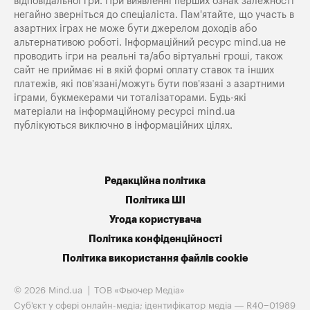
відповідальної гри. При виявленні перших ознак залежності
негайно зверніться до спеціаліста. Пам'ятайте, що участь в
азартних іграх не може бути джерелом доходів або
альтернативою роботі. Інформаційний ресурс mind.ua не
проводить ігри на реальні та/або віртуальні гроші, також
сайт не приймає ні в якій формі оплату ставок та інших
платежів, які пов’язані/можуть бути пов’язані з азартними
іграми, букмекерами чи тоталізаторами. Будь-які
матеріали на інформаційному ресурсі mind.ua
публікуються виключно в інформаційних цілях.
Редакційна політика
Політика ШІ
Угода користувача
Політика конфіденційності
Політика використання файлів cookie
© 2026 Mind.ua
ТОВ «Фьючер Медiа»
Cуб'єкт у сфері онлайн-медіа; ідентифікатор медіа — R40−01989