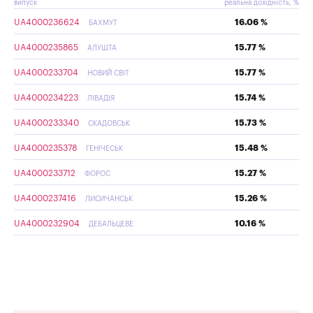
випуск
реальна дохідність, %
UA4000236624
16.06 %
БАХМУТ
UA4000235865
15.77 %
АЛУШТА
UA4000233704
15.77 %
НОВИЙ СВІТ
UA4000234223
15.74 %
ЛІВАДІЯ
UA4000233340
15.73 %
СКАДОВСЬК
UA4000235378
15.48 %
ГЕНІЧЕСЬК
UA4000233712
15.27 %
ФОРОС
UA4000237416
15.26 %
ЛИСИЧАНСЬК
UA4000232904
10.16 %
ДЕБАЛЬЦЕВЕ