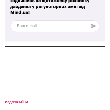
Підпишись на щотижневу розсилку
дайджесту регуляторних змін від
Mind.ua!
ОВДП УКРАЇНИ