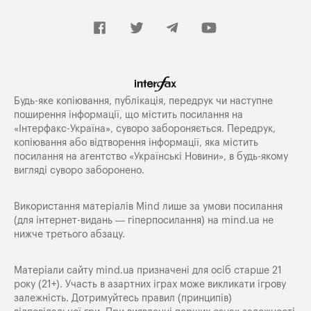
Будь-яке копiювання, публiкацiя, передрук чи наступне
поширення iнформацiї, що мiстить посилання на
«Iнтерфакс-Україна», суворо забороняється. Передрук,
копіювання або відтворення інформації, яка містить
посилання на агентство «Українські Новини», в будь-якому
вигляді суворо заборонено.
Використання матеріалів Mind лише за умови посилання
(для інтернет-видань — гіперпосилання) на
mind.ua
не
нижче третього абзацу.
Матеріали сайту mind.ua призначені для осіб старше 21
року (21+). Участь в азартних іграх може викликати ігрову
залежність. Дотримуйтесь правил (принципів)