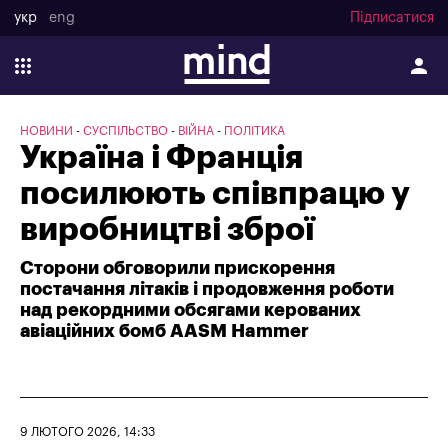
укр
eng
Підписатися
НОВИНИ
СУСПІЛЬСТВО
ВІЙНА
ПОЛІТИКА
Україна і Франція
посилюють співпрацю у
виробництві зброї
Сторони обговорили прискорення
постачання літаків і продовження роботи
над рекордними обсягами керованих
авіаційних бомб AASM Hammer
9 ЛЮТОГО 2026, 14:33