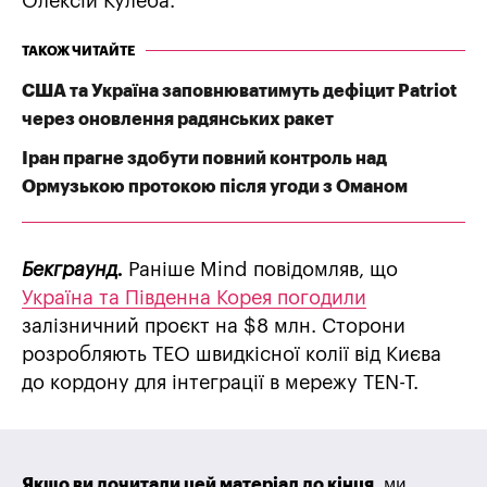
Олексій Кулеба.
ТАКОЖ ЧИТАЙТЕ
США та Україна заповнюватимуть дефіцит Patriot
через оновлення радянських ракет
Іран прагне здобути повний контроль над
Ормузькою протокою після угоди з Оманом
Бекграунд.
Раніше Mind повідомляв, що
Україна та Південна Корея погодили
залізничний проєкт на $8 млн. Сторони
розробляють ТЕО швидкісної колії від Києва
до кордону для інтеграції в мережу TEN-T.
Якщо ви дочитали цей матеріал до кінця
, ми