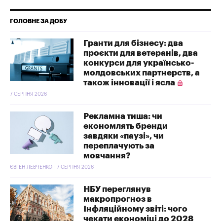
ГОЛОВНЕ ЗА ДОБУ
Гранти для бізнесу: два
проєкти для ветеранів, два
конкурси для українсько-
молдовських партнерств, а
також інновації і ясла
7 СЕРПНЯ 2026
Рекламна тиша: чи
економлять бренди
завдяки «паузі», чи
переплачують за
мовчання?
ЄВГЕН ЛЕВЧЕНКО - 7 СЕРПНЯ 2026
НБУ переглянув
макропрогноз в
Інфляційному звіті: чого
чекати економіці до 2028