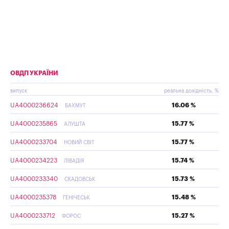
ОВДП УКРАЇНИ
випуск
реальна дохідність, %
UA4000236624
16.06 %
БАХМУТ
UA4000235865
15.77 %
АЛУШТА
UA4000233704
15.77 %
НОВИЙ СВІТ
UA4000234223
15.74 %
ЛІВАДІЯ
UA4000233340
15.73 %
СКАДОВСЬК
UA4000235378
15.48 %
ГЕНІЧЕСЬК
UA4000233712
15.27 %
ФОРОС