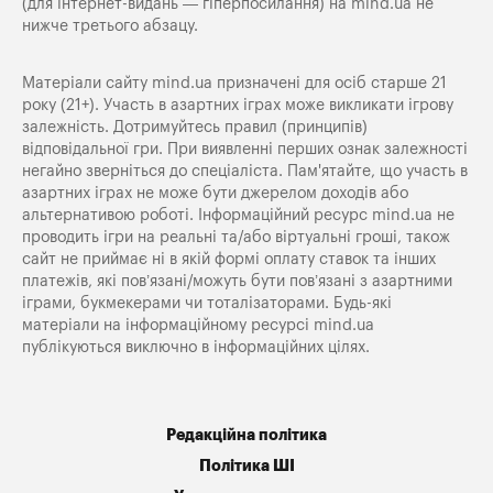
(для інтернет-видань — гіперпосилання) на
mind.ua
не
нижче третього абзацу.
Матеріали сайту mind.ua призначені для осіб старше 21
року (21+). Участь в азартних іграх може викликати ігрову
залежність. Дотримуйтесь правил (принципів)
відповідальної гри. При виявленні перших ознак залежності
негайно зверніться до спеціаліста. Пам'ятайте, що участь в
азартних іграх не може бути джерелом доходів або
альтернативою роботі. Інформаційний ресурс mind.ua не
проводить ігри на реальні та/або віртуальні гроші, також
сайт не приймає ні в якій формі оплату ставок та інших
платежів, які пов’язані/можуть бути пов’язані з азартними
іграми, букмекерами чи тоталізаторами. Будь-які
матеріали на інформаційному ресурсі mind.ua
публікуються виключно в інформаційних цілях.
Редакційна політика
Політика ШІ