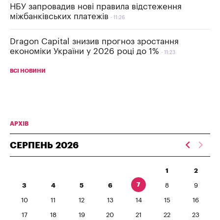
НБУ запровадив нові правила відстеження
міжбанківських платежів
11:26
Dragon Capital знизив прогноз зростання
економіки України у 2026 році до 1%
11:23
ВСІ НОВИНИ
АРХІВ
СЕРПЕНЬ
2026
1
2
7
3
4
5
6
8
9
10
11
12
13
14
15
16
17
18
19
20
21
22
23