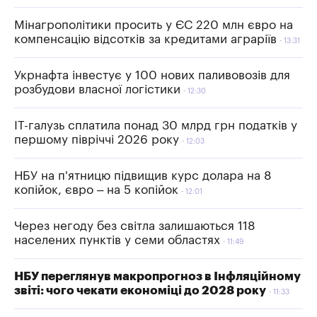
Мінагрополітики просить у ЄС 220 млн євро на
компенсацію відсотків за кредитами аграріїв
13:31
Укрнафта інвестує у 100 нових паливовозів для
розбудови власної логістики
12:30
IT-галузь сплатила понад 30 млрд грн податків у
першому півріччі 2026 року
12:03
НБУ на п'ятницю підвищив курс долара на 8
копійок, євро – на 5 копійок
12:01
Через негоду без світла залишаються 118
населених пунктів у семи областях
11:49
НБУ переглянув макропрогноз в Інфляційному
звіті: чого чекати економіці до 2028 року
11:33