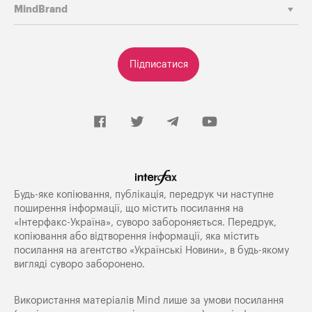
MindBrand
Підписатися
Будь-яке копiювання, публiкацiя, передрук чи наступне
поширення iнформацiї, що мiстить посилання на
«Iнтерфакс-Україна», суворо забороняється. Передрук,
копіювання або відтворення інформації, яка містить
посилання на агентство «Українські Новини», в будь-якому
вигляді суворо заборонено.
Використання матеріалів Mind лише за умови посилання