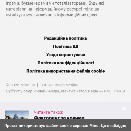
іграми, букмекерами чи тоталізаторами. Будь-які
матеріали на інформаційному ресурсі mind.ua
публікуються виключно в інформаційних цілях.
Редакційна політика
Політика ШІ
Угода користувача
Політика конфіденційності
Політика використання файлів cookie
© 2026 Mind.ua
ТОВ «Фьючер Медiа»
Cуб'єкт у сфері онлайн-медіа; ідентифікатор медіа — R40−01989
Читайте також
Факторинг за новими
правилами: що з 30 липня
Проєкт використовує файли cookie сервісів Mind. Це необхідно
змінилося для бізнесу та