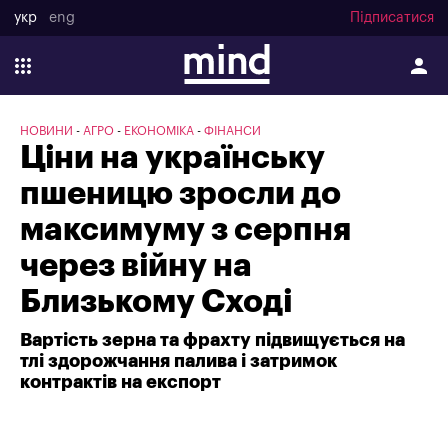
укр
eng
Підписатися
НОВИНИ
АГРО
ЕКОНОМІКА
ФІНАНСИ
Ціни на українську
пшеницю зросли до
максимуму з серпня
через війну на
Близькому Сході
Вартість зерна та фрахту підвищується на
тлі здорожчання палива і затримок
контрактів на експорт