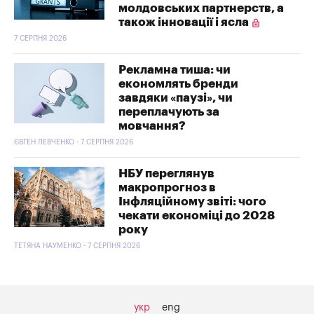
молдовських партнерств, а
також інновації і ясла
7 СЕРПНЯ 2026
Рекламна тиша: чи
економлять бренди
завдяки «паузі», чи
переплачують за
мовчання?
ЄВГЕН ЛЕВЧЕНКО - 7 СЕРПНЯ 2026
НБУ переглянув
макропрогноз в
Інфляційному звіті: чого
чекати економіці до 2028
року
ТЕТЯНА НАУМЕНКО - 7 СЕРПНЯ 2026
укр
eng