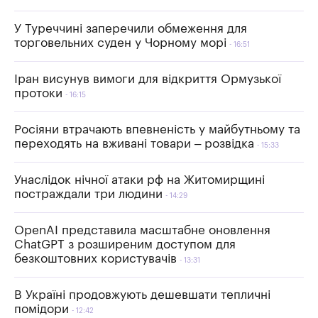
У Туреччині заперечили обмеження для
торговельних суден у Чорному морі
16:51
Іран висунув вимоги для відкриття Ормузької
протоки
16:15
Росіяни втрачають впевненість у майбутньому та
переходять на вживані товари – розвідка
15:33
Унаслідок нічної атаки рф на Житомирщині
постраждали три людини
14:29
OpenAI представила масштабне оновлення
ChatGPT з розширеним доступом для
безкоштовних користувачів
13:31
В Україні продовжують дешевшати тепличні
помідори
12:42