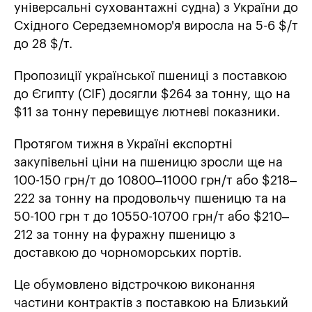
універсальні суховантажні судна) з України до
Східного Середземномор'я виросла на 5-6 $/т
до 28 $/т.
Пропозиції української пшениці з поставкою
до Єгипту (CIF) досягли $264 за тонну, що на
$11 за тонну перевищує лютневі показники.
Протягом тижня в Україні експортні
закупівельні ціни на пшеницю зросли ще на
100-150 грн/т до 10800–11000 грн/т або $218–
222 за тонну на продовольчу пшеницю та на
50-100 грн т до 10550-10700 грн/т або $210–
212 за тонну на фуражну пшеницю з
доставкою до чорноморських портів.
Це обумовлено відстрочкою виконання
частини контрактів з поставкою на Близький