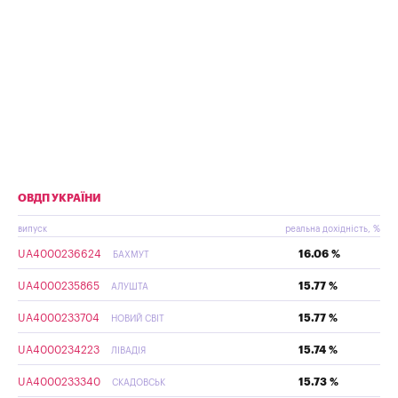
ОВДП УКРАЇНИ
випуск
реальна дохідність, %
UA4000236624
16.06 %
БАХМУТ
UA4000235865
15.77 %
АЛУШТА
UA4000233704
15.77 %
НОВИЙ СВІТ
UA4000234223
15.74 %
ЛІВАДІЯ
UA4000233340
15.73 %
СКАДОВСЬК