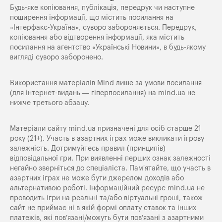
Будь-яке копiювання, публiкацiя, передрук чи наступне
поширення iнформацiї, що мiстить посилання на
«Iнтерфакс-Україна», суворо забороняється. Передрук,
копіювання або відтворення інформації, яка містить
посилання на агентство «Українські Новини», в будь-якому
вигляді суворо заборонено.
Використання матеріалів Mind лише за умови посилання
(для інтернет-видань — гіперпосилання) на
mind.ua
не
нижче третього абзацу.
Матеріали сайту mind.ua призначені для осіб старше 21
року (21+). Участь в азартних іграх може викликати ігрову
залежність. Дотримуйтесь правил (принципів)
відповідальної гри. При виявленні перших ознак залежності
негайно зверніться до спеціаліста. Пам'ятайте, що участь в
азартних іграх не може бути джерелом доходів або
альтернативою роботі. Інформаційний ресурс mind.ua не
проводить ігри на реальні та/або віртуальні гроші, також
сайт не приймає ні в якій формі оплату ставок та інших
платежів, які пов’язані/можуть бути пов’язані з азартними