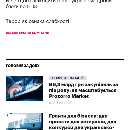
NYT: Щоб зашкодити росії, українські дрони
б’ють по НПЗ
Терор як ознака слабкості
ВСІ МАТЕРІАЛИ КОМПАНІЇ
ГОЛОВНЕ ЗА ДОБУ
НОВИНИ КОМПАНІЙ
96,3 млрд грн закупівель за
пів року: як масштабується
Prozorro Market
8 СЕРПНЯ 2026
Гранти для бізнесу: два
проєкти для ветеранів, два
конкурси для українсько-