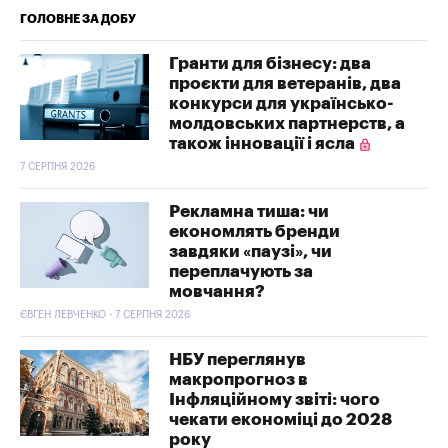
ГОЛОВНЕ ЗА ДОБУ
Гранти для бізнесу: два
проєкти для ветеранів, два
конкурси для українсько-
молдовських партнерств, а
також інновації і ясла
7 СЕРПНЯ 2026
Рекламна тиша: чи
економлять бренди
завдяки «паузі», чи
переплачують за
мовчання?
ЄВГЕН ЛЕВЧЕНКО - 7 СЕРПНЯ 2026
НБУ переглянув
макропрогноз в
Інфляційному звіті: чого
чекати економіці до 2028
року