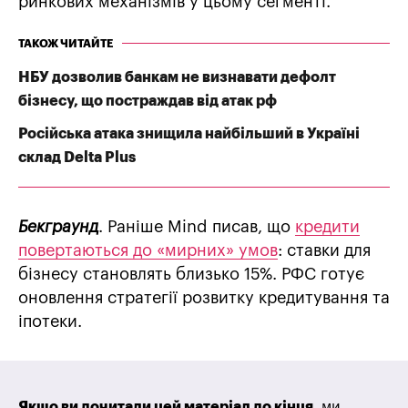
ринкових механізмів у цьому сегменті.
ТАКОЖ ЧИТАЙТЕ
НБУ дозволив банкам не визнавати дефолт
бізнесу, що постраждав від атак рф
Російська атака знищила найбільший в Україні
склад Delta Plus
Бекграунд
. Раніше Mind писав, що
кредити
повертаються до «мирних» умов
: ставки для
бізнесу становлять близько 15%. РФС готує
оновлення стратегії розвитку кредитування та
іпотеки.
Якщо ви дочитали цей матеріал до кінця
, ми