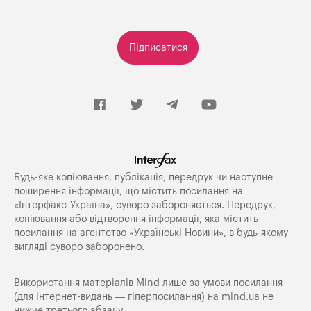
Підписатися
Будь-яке копiювання, публiкацiя, передрук чи наступне
поширення iнформацiї, що мiстить посилання на
«Iнтерфакс-Україна», суворо забороняється. Передрук,
копіювання або відтворення інформації, яка містить
посилання на агентство «Українські Новини», в будь-якому
вигляді суворо заборонено.
Використання матеріалів Mind лише за умови посилання
(для інтернет-видань — гіперпосилання) на
mind.ua
не
нижче третього абзацу.