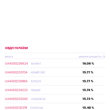
ОВДП УКРАЇНИ
випуск
реальна дохідність, %
UA4000236624
16.06 %
БАХМУТ
UA4000233704
15.77 %
НОВИЙ СВІТ
UA4000235865
15.77 %
АЛУШТА
UA4000234223
15.74 %
ЛІВАДІЯ
UA4000233340
15.73 %
СКАДОВСЬК
UA4000235378
15.48 %
ГЕНІЧЕСЬК