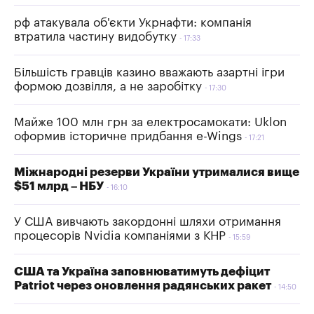
рф атакувала об'єкти Укрнафти: компанія
втратила частину видобутку
17:33
Більшість гравців казино вважають азартні ігри
формою дозвілля, а не заробітку
17:30
Майже 100 млн грн за електросамокати: Uklon
оформив історичне придбання e-Wings
17:21
Міжнародні резерви України утрималися вище
$51 млрд – НБУ
16:10
У США вивчають закордонні шляхи отримання
процесорів Nvidia компаніями з КНР
15:59
США та Україна заповнюватимуть дефіцит
Patriot через оновлення радянських ракет
14:50