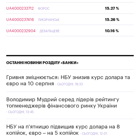
UA4000233712
15.27 %
ФОРОС
UA4000237416
15.26 %
ЛИСИЧАНСЬК
UA4000232904
10.16 %
ДЕБАЛЬЦЕВЕ
ОСТАННІ НОВИНИ РОЗДІЛУ «БАНКИ»
Гривня зміцнюється: НБУ знизив курс долара та
євро на 10 серпня
СЬОГОДНІ, 18:33
Володимир Мудрий серед лідерів рейтингу
топменеджерів фінансового ринку України
СЬОГОДНІ, 13:45
НБУ на п'ятницю підвищив курс долара на 8
копійок, євро – на 5 копійок
СЬОГОДНІ, 12:01