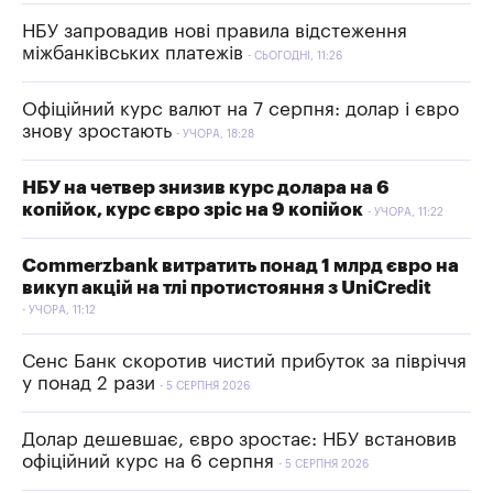
НБУ запровадив нові правила відстеження
міжбанківських платежів
СЬОГОДНІ, 11:26
Офіційний курс валют на 7 серпня: долар і євро
знову зростають
УЧОРА, 18:28
НБУ на четвер знизив курс долара на 6
копійок, курс євро зріс на 9 копійок
УЧОРА, 11:22
Commerzbank витратить понад 1 млрд євро на
викуп акцій на тлі протистояння з UniCredit
УЧОРА, 11:12
Сенс Банк скоротив чистий прибуток за півріччя
у понад 2 рази
5 СЕРПНЯ 2026
Долар дешевшає, євро зростає: НБУ встановив
офіційний курс на 6 серпня
5 СЕРПНЯ 2026