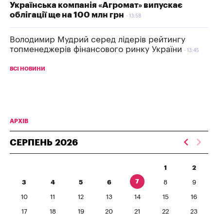
Українська компанія «Агромат» випускає
облігації ще на 100 млн грн
13:58
Володимир Мудрий серед лідерів рейтингу
топменеджерів фінансового ринку України
13:45
ВСІ НОВИНИ
АРХІВ
СЕРПЕНЬ
2026
1
2
7
3
4
5
6
8
9
10
11
12
13
14
15
16
17
18
19
20
21
22
23