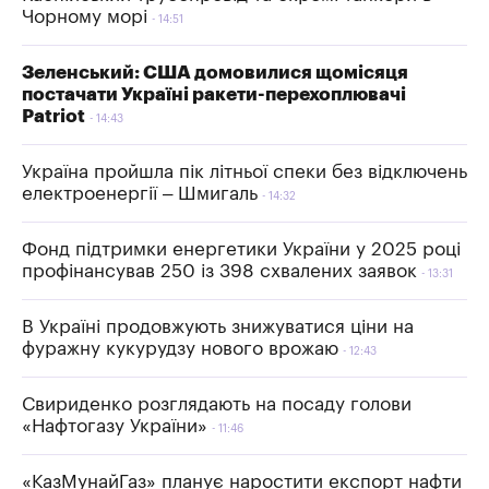
Чорному морі
14:51
Зеленський: США домовилися щомісяця
постачати Україні ракети-перехоплювачі
Patriot
14:43
Україна пройшла пік літньої спеки без відключень
електроенергії – Шмигаль
14:32
Фонд підтримки енергетики України у 2025 році
профінансував 250 із 398 схвалених заявок
13:31
В Україні продовжують знижуватися ціни на
фуражну кукурудзу нового врожаю
12:43
Свириденко розглядають на посаду голови
«Нафтогазу України»
11:46
«КазМунайГаз» планує наростити експорт нафти