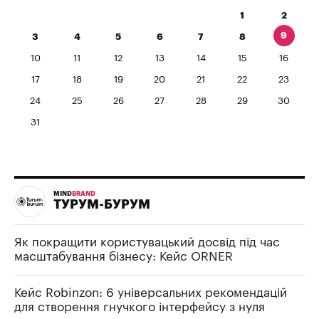
1
2
9
3
4
5
6
7
8
10
11
12
13
14
15
16
17
18
19
20
21
22
23
24
25
26
27
28
29
30
31
MIND
BRAND
ТУРУМ-БУРУМ
Як покращити користувацький досвід під час
масштабування бізнесу: Кейс ORNER
Кейс Robinzon: 6 універсальних рекомендацій
для створення гнучкого інтерфейсу з нуля