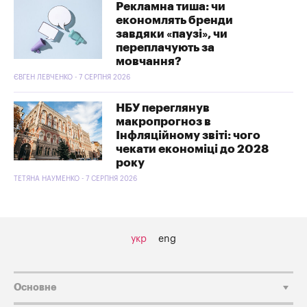
Рекламна тиша: чи
економлять бренди
завдяки «паузі», чи
переплачують за
мовчання?
ЄВГЕН ЛЕВЧЕНКО - 7 СЕРПНЯ 2026
НБУ переглянув
макропрогноз в
Інфляційному звіті: чого
чекати економіці до 2028
року
ТЕТЯНА НАУМЕНКО - 7 СЕРПНЯ 2026
укр
eng
Основне