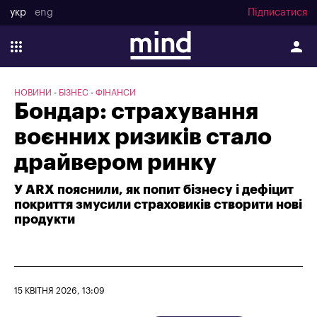
укр
eng
Підписатися
НОВИНИ
БІЗНЕС
ФІНАНСИ
Бондар: страхування
воєнних ризиків стало
драйвером ринку
У ARX пояснили, як попит бізнесу і дефіцит
покриття змусили страховиків створити нові
продукти
15 КВІТНЯ 2026, 13:09