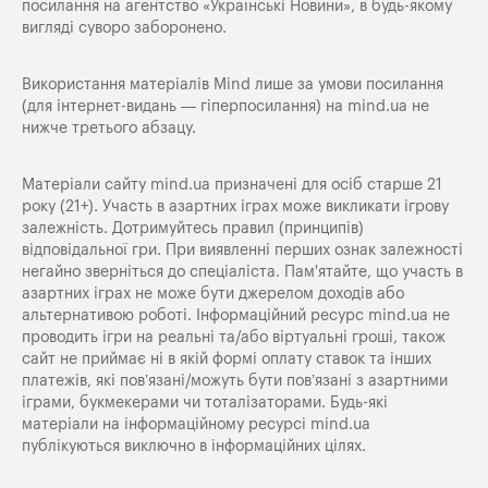
посилання на агентство «Українські Новини», в будь-якому
вигляді суворо заборонено.
Використання матеріалів Mind лише за умови посилання
(для інтернет-видань — гіперпосилання) на
mind.ua
не
нижче третього абзацу.
Матеріали сайту mind.ua призначені для осіб старше 21
року (21+). Участь в азартних іграх може викликати ігрову
залежність. Дотримуйтесь правил (принципів)
відповідальної гри. При виявленні перших ознак залежності
негайно зверніться до спеціаліста. Пам'ятайте, що участь в
азартних іграх не може бути джерелом доходів або
альтернативою роботі. Інформаційний ресурс mind.ua не
проводить ігри на реальні та/або віртуальні гроші, також
сайт не приймає ні в якій формі оплату ставок та інших
платежів, які пов’язані/можуть бути пов’язані з азартними
іграми, букмекерами чи тоталізаторами. Будь-які
матеріали на інформаційному ресурсі mind.ua
публікуються виключно в інформаційних цілях.