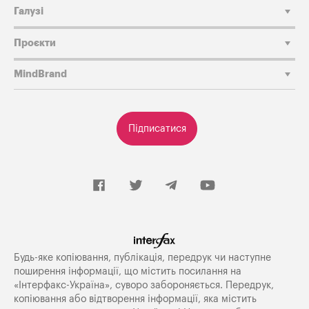
Галузі
Проєкти
MindBrand
Підписатися
Будь-яке копiювання, публiкацiя, передрук чи наступне
поширення iнформацiї, що мiстить посилання на
«Iнтерфакс-Україна», суворо забороняється. Передрук,
копіювання або відтворення інформації, яка містить