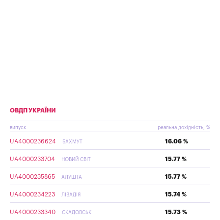
ОВДП УКРАЇНИ
випуск
реальна дохідність, %
UA4000236624
16.06 %
БАХМУТ
UA4000233704
15.77 %
НОВИЙ СВІТ
UA4000235865
15.77 %
АЛУШТА
UA4000234223
15.74 %
ЛІВАДІЯ
UA4000233340
15.73 %
СКАДОВСЬК