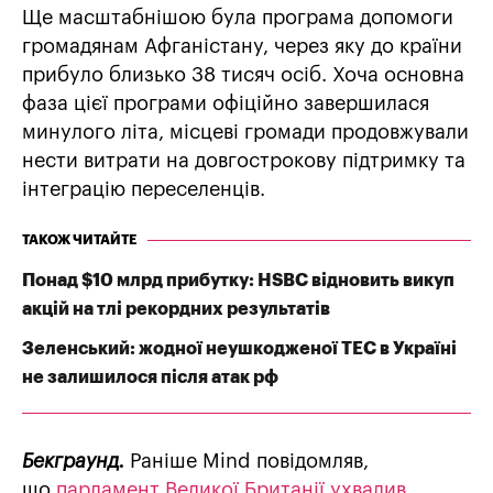
Ще масштабнішою була програма допомоги
громадянам Афганістану, через яку до країни
прибуло близько 38 тисяч осіб. Хоча основна
фаза цієї програми офіційно завершилася
минулого літа, місцеві громади продовжували
нести витрати на довгострокову підтримку та
інтеграцію переселенців.
ТАКОЖ ЧИТАЙТЕ
Понад $10 млрд прибутку: HSBC відновить викуп
акцій на тлі рекордних результатів
Зеленський: жодної неушкодженої ТЕС в Україні
не залишилося після атак рф
Бекграунд.
Раніше Mind повідомляв,
що
парламент Великої Британії ухвалив