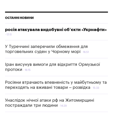
ОСТАННІ НОВИНИ
росія атакувала видобувні об’єкти «Укрнафти»
17:11
У Туреччині заперечили обмеження для
торговельних суден у Чорному морі
16:51
Іран висунув вимоги для відкриття Ормузької
протоки
16:15
Росіяни втрачають впевненість у майбутньому та
переходять на вживані товари – розвідка
15:33
Унаслідок нічної атаки рф на Житомирщині
постраждали три людини
14:29