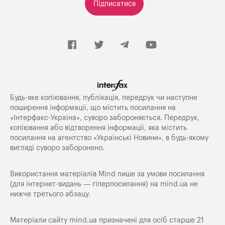
Підписатися
Будь-яке копiювання, публiкацiя, передрук чи наступне
поширення iнформацiї, що мiстить посилання на
«Iнтерфакс-Україна», суворо забороняється. Передрук,
копіювання або відтворення інформації, яка містить
посилання на агентство «Українські Новини», в будь-якому
вигляді суворо заборонено.
Використання матеріалів Mind лише за умови посилання
(для інтернет-видань — гіперпосилання) на
mind.ua
не
нижче третього абзацу.
Матеріали сайту mind.ua призначені для осіб старше 21