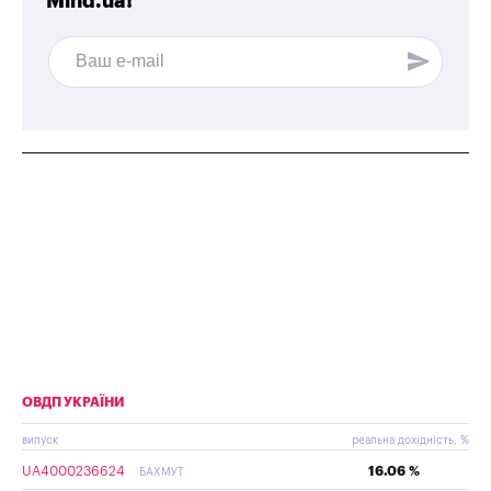
Mind.ua!
ОВДП УКРАЇНИ
випуск
реальна дохідність, %
UA4000236624
16.06 %
БАХМУТ