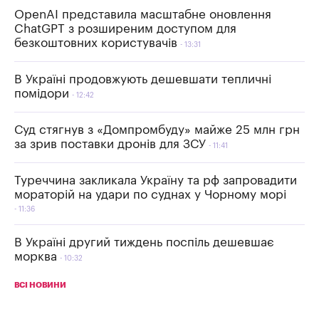
OpenAI представила масштабне оновлення
ChatGPT з розширеним доступом для
безкоштовних користувачів
13:31
В Україні продовжують дешевшати тепличні
помідори
12:42
Суд стягнув з «Домпромбуду» майже 25 млн грн
за зрив поставки дронів для ЗСУ
11:41
Туреччина закликала Україну та рф запровадити
мораторій на удари по суднах у Чорному морі
11:36
В Україні другий тиждень поспіль дешевшає
морква
10:32
ВСІ НОВИНИ