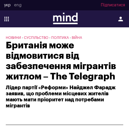
укр
eng
Підписатися
НОВИНИ
СУСПІЛЬСТВО
ПОЛІТИКА
ВІЙНА
Британія може
відмовитися від
забезпечення мігрантів
житлом – The Telegraph
Лідер партії «Реформи» Найджел Фарадж
заявив, що проблеми місцевих жителів
мають мати пріоритет над потребами
мігрантів