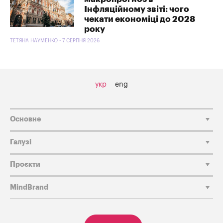
Інфляційному звіті: чого
чекати економіці до 2028
року
ТЕТЯНА НАУМЕНКО - 7 СЕРПНЯ 2026
укр
eng
Основне
Галузі
Проєкти
MindBrand