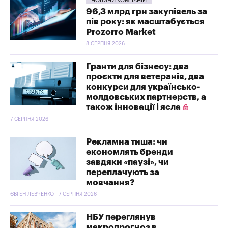
НОВИНИ КОМПАНІЙ
96,3 млрд грн закупівель за
пів року: як масштабується
Prozorro Market
8 СЕРПНЯ 2026
Гранти для бізнесу: два
проєкти для ветеранів, два
конкурси для українсько-
молдовських партнерств, а
також інновації і ясла
7 СЕРПНЯ 2026
Рекламна тиша: чи
економлять бренди
завдяки «паузі», чи
переплачують за
мовчання?
ЄВГЕН ЛЕВЧЕНКО - 7 СЕРПНЯ 2026
НБУ переглянув
макропрогноз в