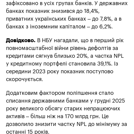
зафіксовано в усіх групах банків. У державних
банках показник знизився до 18,4%,
приватних українських банках – до 7,8%, а в
банках з іноземним капіталом – до 6,2%.
Довідково.
В НБУ нагадали, що в перший рік
повномасштабної війни рівень дефолтів за
кредитами сягнув близько 20%, а частка NPL
у кредитному портфелі становила 39,1%. Із
середини 2023 року показник поступово
скорочується.
Додатковим фактором поліпшення стало
списання державними банками у грудні 2025
року великого обсягу старих непрацюючих
активів – більш ніж на 170 млрд грн. Це
дозволило знизити частку NPL до мінімуму за
останні 15 років.