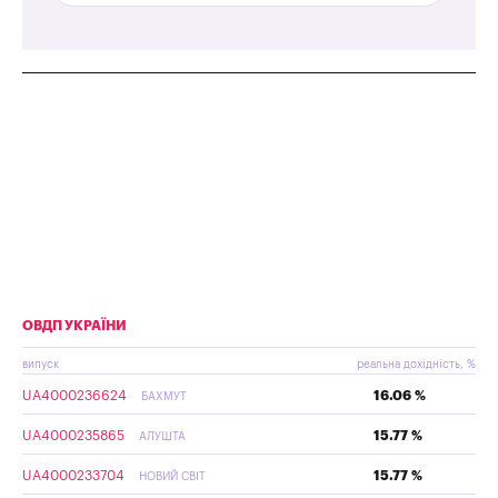
ОВДП УКРАЇНИ
випуск
реальна дохідність, %
UA4000236624
16.06 %
БАХМУТ
UA4000235865
15.77 %
АЛУШТА
UA4000233704
15.77 %
НОВИЙ СВІТ