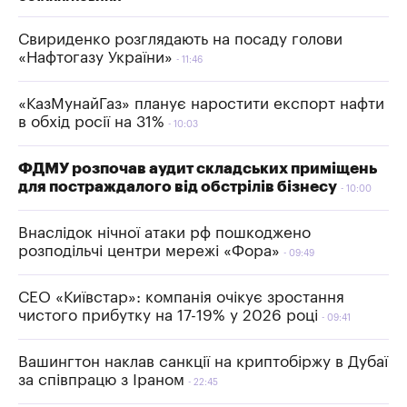
Свириденко розглядають на посаду голови
«Нафтогазу України»
11:46
«КазМунайГаз» планує наростити експорт нафти
в обхід росії на 31%
10:03
ФДМУ розпочав аудит складських приміщень
для постраждалого від обстрілів бізнесу
10:00
Внаслідок нічної атаки рф пошкоджено
розподільчі центри мережі «Фора»
09:49
СЕО «Київстар»: компанія очікує зростання
чистого прибутку на 17-19% у 2026 році
09:41
Вашингтон наклав санкції на криптобіржу в Дубаї
за співпрацю з Іраном
22:45