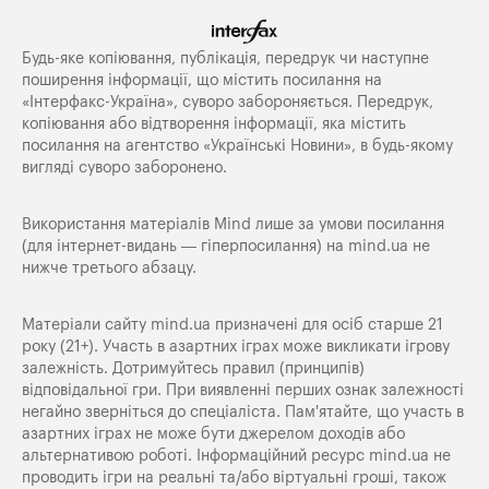
Будь-яке копiювання, публiкацiя, передрук чи наступне
поширення iнформацiї, що мiстить посилання на
«Iнтерфакс-Україна», суворо забороняється. Передрук,
копіювання або відтворення інформації, яка містить
посилання на агентство «Українські Новини», в будь-якому
вигляді суворо заборонено.
Використання матеріалів Mind лише за умови посилання
(для інтернет-видань — гіперпосилання) на
mind.ua
не
нижче третього абзацу.
Матеріали сайту mind.ua призначені для осіб старше 21
року (21+). Участь в азартних іграх може викликати ігрову
залежність. Дотримуйтесь правил (принципів)
відповідальної гри. При виявленні перших ознак залежності
негайно зверніться до спеціаліста. Пам'ятайте, що участь в
азартних іграх не може бути джерелом доходів або
альтернативою роботі. Інформаційний ресурс mind.ua не
проводить ігри на реальні та/або віртуальні гроші, також