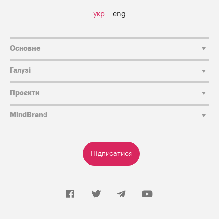
укр
eng
Основне
Галузі
Проєкти
MindBrand
Підписатися