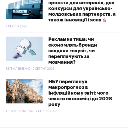
проєкти для ветеранів, два
конкурси для українсько-
молдовських партнерств, а
також інновації і ясла
7 СЕРПНЯ 2026
Рекламна тиша: чи
економлять бренди
завдяки «паузі», чи
переплачують за
мовчання?
ЄВГЕН ЛЕВЧЕНКО - 7 СЕРПНЯ 2026
НБУ переглянув
макропрогноз в
Інфляційному звіті: чого
чекати економіці до 2028
року
ТЕТЯНА НАУМЕНКО - 7 СЕРПНЯ 2026