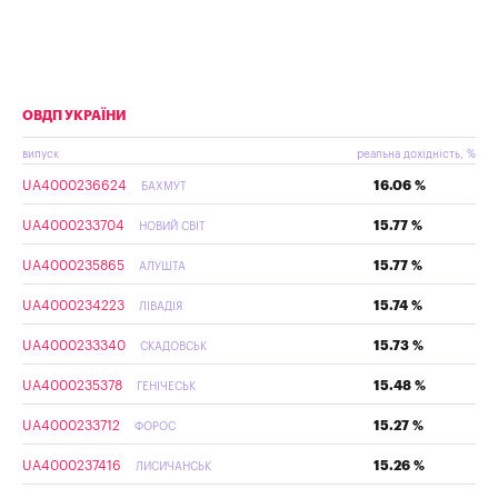
ОВДП УКРАЇНИ
випуск
реальна дохідність, %
UA4000236624
16.06 %
БАХМУТ
UA4000233704
15.77 %
НОВИЙ СВІТ
UA4000235865
15.77 %
АЛУШТА
UA4000234223
15.74 %
ЛІВАДІЯ
UA4000233340
15.73 %
СКАДОВСЬК
UA4000235378
15.48 %
ГЕНІЧЕСЬК
UA4000233712
15.27 %
ФОРОС
UA4000237416
15.26 %
ЛИСИЧАНСЬК