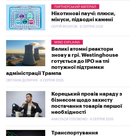
ПАРТНЕРСЬКИЙ МАТЕРІАЛ
Нікотинові паучі: плюси,
мінуси, підводні камені
СЕРГІЙ ЯХОНТОВ - 6 СЕРПНЯ 2026
MIND EXPLAINS
Великі атомні реактори
знову в грі. Westinghouse
готується до IPO на тлі
потужної підтримки
адміністрації Трампа
СВІТЛАНА ДОЛІНЧУК - 6 СЕРПНЯ 2026
Корецький провів нараду з
бізнесом щодо захисту
постачання товарів першої
необхідності
АНАСТАСІЯ ГОЛОВЕНКО - 6 СЕРПНЯ 2026
Транспортування