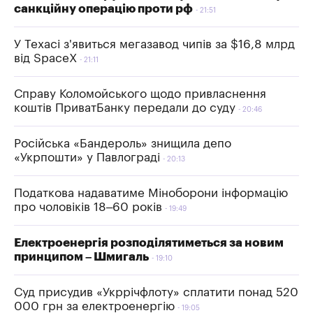
санкційну операцію проти рф
21:51
У Техасі з'явиться мегазавод чипів за $16,8 млрд
від SpaceX
21:11
Справу Коломойського щодо привласнення
коштів ПриватБанку передали до суду
20:46
Російська «Бандероль» знищила депо
«Укрпошти» у Павлограді
20:13
Податкова надаватиме Міноборони інформацію
про чоловіків 18–60 років
19:49
Електроенергія розподілятиметься за новим
принципом – Шмигаль
19:10
Суд присудив «Укррічфлоту» сплатити понад 520
000 грн за електроенергію
19:05