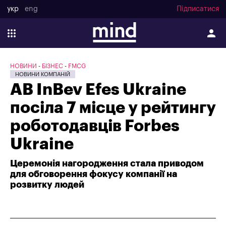
укр
eng
Підписатися
НОВИНИ
БІЗНЕС
FMCG
НОВИНИ КОМПАНІЙ
AB InBev Efes Ukraine
посіла 7 місце у рейтингу
роботодавців Forbes
Ukraine
Церемонія нагородження стала приводом
для обговорення фокусу компанії на
розвитку людей