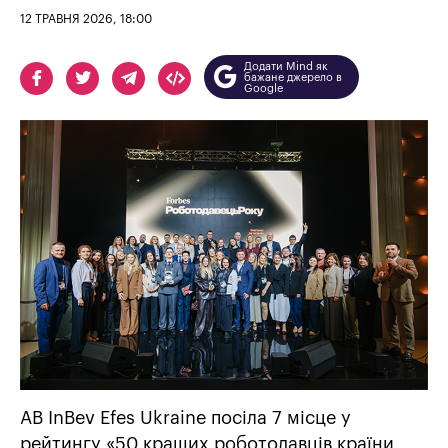
12 ТРАВНЯ 2026, 18:00
Додати Mind як
бажане джерело в
Google
AB InBev Efes Ukraine посіла 7 місце у
рейтингу «50 кращих роботодавців країни