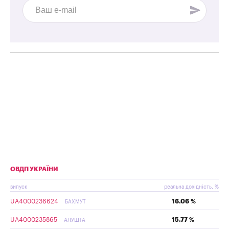
ОВДП УКРАЇНИ
випуск
реальна дохідність, %
UA4000236624
16.06 %
БАХМУТ
UA4000235865
15.77 %
АЛУШТА