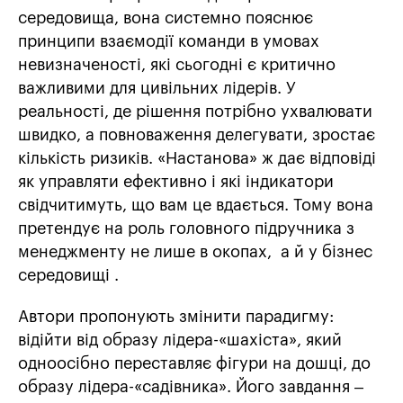
середовища, вона системно пояснює
принципи взаємодії команди в умовах
невизначеності, які сьогодні є критично
важливими для цивільних лідерів. У
реальності, де рішення потрібно ухвалювати
швидко, а повноваження делегувати, зростає
кількість ризиків. «Настанова» ж дає відповіді
як управляти ефективно і які індикатори
свідчитимуть, що вам це вдається. Тому вона
претендує на роль головного підручника з
менеджменту не лише в окопах, а й у бізнес
середовищі .
Автори пропонують змінити парадигму:
відійти від образу лідера-«шахіста», який
одноосібно переставляє фігури на дошці, до
образу лідера-«садівника». Його завдання –