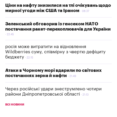
Ціни на нафту знизилися на тлі очікувань щодо
мирної угоди між США та Іраном
08:37
Зеленський обговорив із генсеком НАТО
постачання ракет-перехоплювачів для України
22:45
росія може витратити на відновлення
Wildberries суму, співмірну з чвертю дефіциту
бюджету
22:15
Атаки в Чорному морі вдарили по світових
постачаннях зерна й нафти
21:49
Через російські удари знеструмлено чотири
райони Дніпропетровської області
21:13
ВСІ НОВИНИ