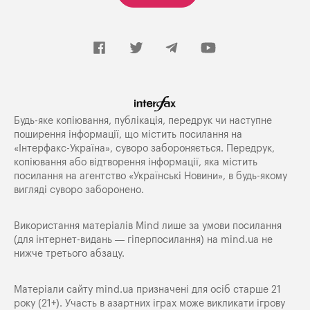
Будь-яке копiювання, публiкацiя, передрук чи наступне
поширення iнформацiї, що мiстить посилання на
«Iнтерфакс-Україна», суворо забороняється. Передрук,
копіювання або відтворення інформації, яка містить
посилання на агентство «Українські Новини», в будь-якому
вигляді суворо заборонено.
Використання матеріалів Mind лише за умови посилання
(для інтернет-видань — гіперпосилання) на
mind.ua
не
нижче третього абзацу.
Матеріали сайту mind.ua призначені для осіб старше 21
року (21+). Участь в азартних іграх може викликати ігрову