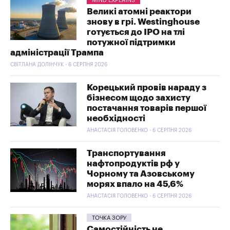
MIND EXPLAINS
Великі атомні реактори
знову в грі. Westinghouse
готується до IPO на тлі
потужної підтримки
адміністрації Трампа
СВІТЛАНА ДОЛІНЧУК - 6 СЕРПНЯ 2026
Корецький провів нараду з
бізнесом щодо захисту
постачання товарів першої
необхідності
АНАСТАСІЯ ГОЛОВЕНКО - 6 СЕРПНЯ 2026
Транспортування
нафтопродуктів рф у
Чорному та Азовському
морях впало на 45,6%
АНАСТАСІЯ ГОЛОВЕНКО - 6 СЕРПНЯ 2026
ТОЧКА ЗОРУ
Самостійність не