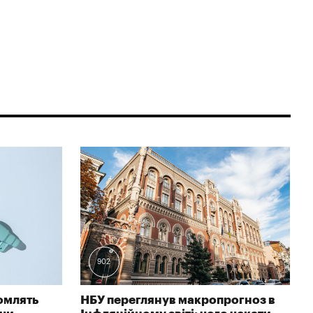
902
омлять
НБУ переглянув макропрогноз в