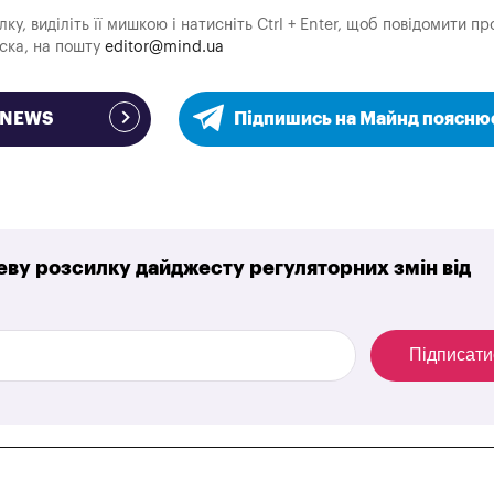
у, виділіть її мишкою і натисніть Ctrl + Enter, щоб повідомити пр
аска, на пошту
editor@mind.ua
e NEWS
Підпишись на Майнд поясню
ву розсилку дайджесту регуляторних змін від
Підписати