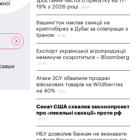
зростання чистого прибутку на 17-
жної
19% у 2026 році
09:41
Вашингтон наклав санкції на
криптобіржу в Дубаї за співпрацю з
Іраном
22:45
Експорт української агропродукції
неминуче скоротиться – Bloomberg
22:15
исавши
Атаки ЗСУ обвалили продажі
військових товарів на Wildberries
на 40%
21:57
Сенат США схвалив законопроект
про «пекельні санкції» проти рф
21:17
НБУ дозволив банкам не визнавати