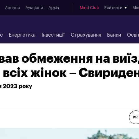
Анонси
Аукціони
Архів
Mind Club
Рейтинги
Mi
ес
Енергетика
Інвестиції
Страхування
Банки
Осві
вав обмеження на виїз
 всіх жінок – Свириде
я 2023 року
187