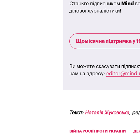
Станьте підписником
Mind
вс
ділової журналістики!
Щомісячна підтримка у 1
Ви можете скасувати підписк
нам на адресу:
editor@mind.
Текст:
Наталія Жуковська
, ре
ВІЙНА РОСІЇ ПРОТИ УКРАЇНИ
ДЕ