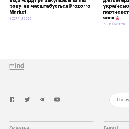
96,3 млрд грн закупівель за пів
для ветер
року: як масштабується Prozorro
українсь
Market
партнерств
ясла
8 СЕРПНЯ 2026
7 СЕРПНЯ 2026
Основне
Галузі