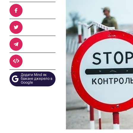
Додати Mind як
бажане джерело в
Google