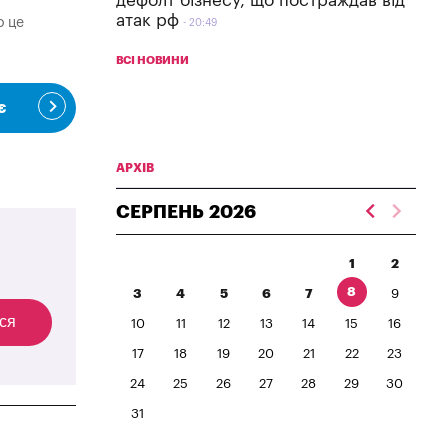
дефолт бізнесу, що постраждав від
атак рф
о це
20:49
ВСІ НОВИНИ
є
АРХІВ
СЕРПЕНЬ
2026
1
2
8
3
4
5
6
7
9
ся
10
11
12
13
14
15
16
17
18
19
20
21
22
23
24
25
26
27
28
29
30
31