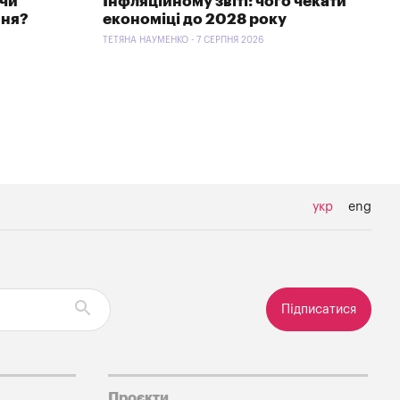
 чи
Інфляційному звіті: чого чекати
ння?
економіці до 2028 року
ТЕТЯНА НАУМЕНКО - 7 СЕРПНЯ 2026
укр
eng
Підписатися
Проєкти