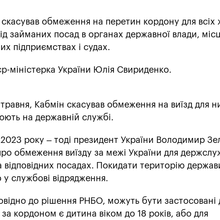
и скасував обмеження на перетин кордону для всіх 
від займаних посад в органах державної влади, міс
х підприємствах і судах.
р-міністерка України Юлія Свириденко.
травня, Кабмін скасував обмеження на виїзд для н
юють на державній службі.
 2023 року – тоді президент України Володимир З
про обмеження виїзду за межі України для держслу
а відповідних посадах. Покидати територію держав
 у службові відрядження.
овідно до рішення РНБО, можуть бути застосовані 
х за кордоном є дитина віком до 18 років, або для