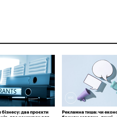
600
 бізнесу: два проєкти
Рекламна тиша: чи екон