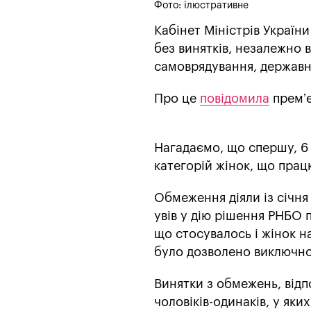
Фото: ілюстративне
Кабінет Міністрів Україн
без винятків, незалежно 
самоврядування, державни
Про це
повідомила
премʼє
Нагадаємо, що спершу, 6 
категорій жінок, що прац
Обмеження діяли із січня
увів у дію рішення РНБО 
що стосувалось і жінок н
було дозволено виключно
Винятки з обмежень, відп
чоловіків-одинаків, у яки