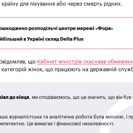
 країну для лікування або через смерть рідних.
 пошкоджено розподільчі центри мережі «Фора»
більший в Україні склад Delta Plus
овідомляв, що
Кабінет міністрів скасував обмежен
и категорій жінок, що працюють на державній служб
іал до кінця
, ми сподіваємось, що це значить, що він бу
ша журналістська та аналітична робота була якісною, і 
мпетентно. Це вимагає і фінансової незалежності.