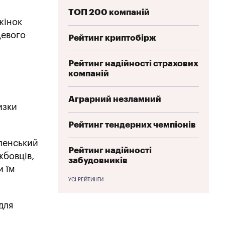
ТОП 200 компаній
жінок
цевого
Рейтинг криптобірж
Рейтинг надійності страхових
компаній
Аграрний незламний
изки
Рейтинг тендерних чемпіонів
еленський
Рейтинг надійності
жбовців,
забудовників
и їм
УСІ РЕЙТИНГИ
для