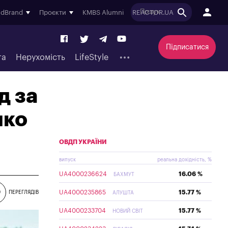
ndBrand
Проєкти
KMBS Alumni
REACTOR.UA
Підписатися
та
Нерухомість
LifeStyle
д за
нко
ОВДП УКРАЇНИ
випуск
реальна дохідність, %
UA4000236624
16.06 %
БАХМУТ
UA4000235865
15.77 %
9
ПЕРЕГЛЯДІВ
АЛУШТА
UA4000233704
15.77 %
НОВИЙ СВІТ