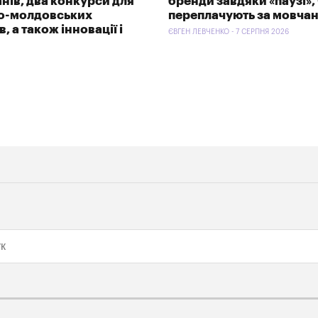
анів, два конкурси для
бренди завдяки «паузі»,
ко-молдовських
переплачують за мовча
, а також інновації і
ЄВГЕН ЛЕВЧЕНКО - 7 СЕРПНЯ 2026