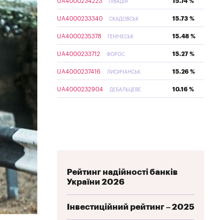
UA4000234223
15.74 %
ЛІВАДІЯ
UA4000233340
15.73 %
СКАДОВСЬК
UA4000235378
15.48 %
ГЕНІЧЕСЬК
UA4000233712
15.27 %
ФОРОС
UA4000237416
15.26 %
ЛИСИЧАНСЬК
UA4000232904
10.16 %
ДЕБАЛЬЦЕВЕ
Рейтинг надійності банків
України 2026
Інвестиційний рейтинг – 2025