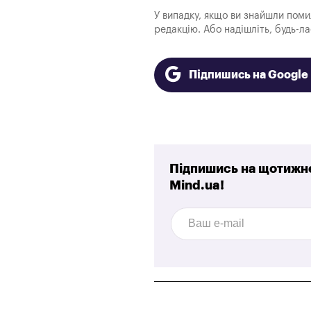
У випадку, якщо ви знайшли помилк
редакцію. Або надішліть, будь-л
Підпишись на Googl
Підпишись на щотижне
Mind.ua!