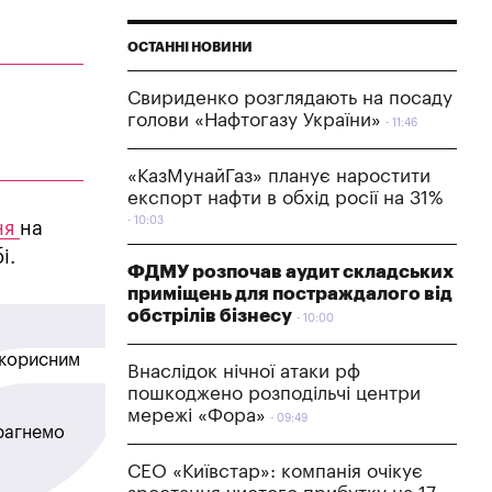
ОСТАННІ НОВИНИ
Свириденко розглядають на посаду
голови «Нафтогазу України»
11:46
«КазМунайГаз» планує наростити
експорт нафти в обхід росії на 31%
10:03
ня
на
і.
ФДМУ розпочав аудит складських
приміщень для постраждалого від
обстрілів бізнесу
10:00
в корисним
Внаслідок нічної атаки рф
пошкоджено розподільчі центри
мережі «Фора»
09:49
прагнемо
СЕО «Київстар»: компанія очікує