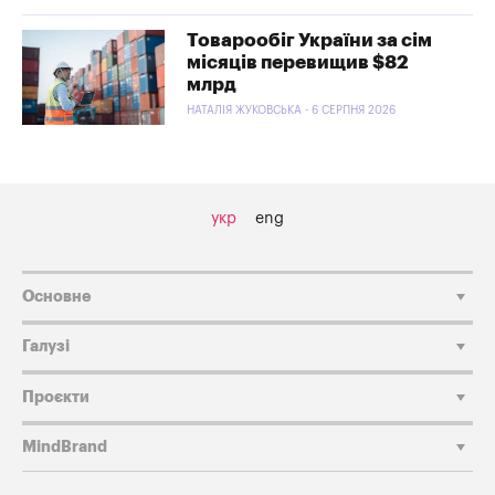
Товарообіг України за сім
місяців перевищив $82
млрд
НАТАЛІЯ ЖУКОВСЬКА - 6 СЕРПНЯ 2026
укр
eng
Основне
Галузі
Проєкти
MindBrand