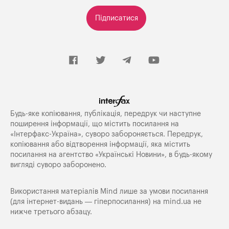
Підписатися
Будь-яке копiювання, публiкацiя, передрук чи наступне
поширення iнформацiї, що мiстить посилання на
«Iнтерфакс-Україна», суворо забороняється. Передрук,
копіювання або відтворення інформації, яка містить
посилання на агентство «Українські Новини», в будь-якому
вигляді суворо заборонено.
Використання матеріалів Mind лише за умови посилання
(для інтернет-видань — гіперпосилання) на
mind.ua
не
нижче третього абзацу.