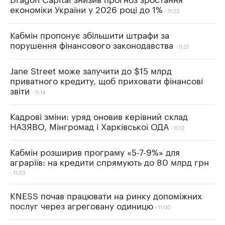
Dragon Capital знизив прогноз зростання
економіки України у 2026 році до 1%
11:23
Кабмін пропонує збільшити штрафи за
порушення фінансового законодавства
11:21
Jane Street може залучити до $15 млрд
приватного кредиту, щоб приховати фінансові
звіти
11:14
Кадрові зміни: уряд оновив керівний склад
НАЗЯВО, Мінгромад і Харківської ОДА
11:13
Кабмін розширив програму «5-7-9%» для
аграріїв: на кредити спрямують до 80 млрд грн
11:03
KNESS почав працювати на ринку допоміжних
послуг через агреговану одиницю
11:00