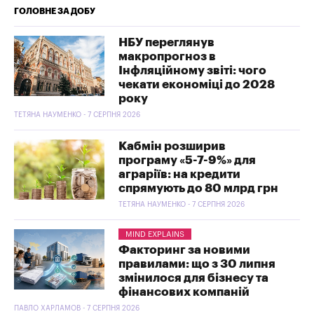
ГОЛОВНЕ ЗА ДОБУ
НБУ переглянув
макропрогноз в
Інфляційному звіті: чого
чекати економіці до 2028
року
ТЕТЯНА НАУМЕНКО - 7 СЕРПНЯ 2026
Кабмін розширив
програму «5-7-9%» для
аграріїв: на кредити
спрямують до 80 млрд грн
ТЕТЯНА НАУМЕНКО - 7 СЕРПНЯ 2026
MIND EXPLAINS
Факторинг за новими
правилами: що з 30 липня
змінилося для бізнесу та
фінансових компаній
ПАВЛО ХАРЛАМОВ - 7 СЕРПНЯ 2026