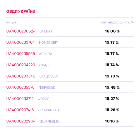
ОВДП УКРАЇНИ
випуск
реальна дохідність, %
UA4000236624
16.06 %
БАХМУТ
UA4000233704
15.77 %
НОВИЙ СВІТ
UA4000235865
15.77 %
АЛУШТА
UA4000234223
15.74 %
ЛІВАДІЯ
UA4000233340
15.73 %
СКАДОВСЬК
UA4000235378
15.48 %
ГЕНІЧЕСЬК
UA4000233712
15.27 %
ФОРОС
UA4000237416
15.26 %
ЛИСИЧАНСЬК
UA4000232904
10.16 %
ДЕБАЛЬЦЕВЕ