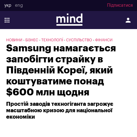
укр
eng
Підписатися
НОВИНИ
БІЗНЕС
ТЕХНОЛОГІЇ
СУСПІЛЬСТВО
ФІНАНСИ
Samsung намагається
запобігти страйку в
Південній Кореї, який
коштуватиме понад
$600 млн щодня
Простій заводів техногіганта загрожує
масштабною кризою для національної
економіки