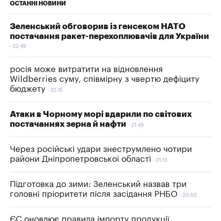
ОСТАННІ НОВИНИ
Зеленський обговорив із генсеком НАТО
постачання ракет-перехоплювачів для України
22:45
росія може витратити на відновлення
Wildberries суму, співмірну з чвертю дефіциту
бюджету
22:15
Атаки в Чорному морі вдарили по світових
постачаннях зерна й нафти
21:49
Через російські удари знеструмлено чотири
райони Дніпропетровської області
21:13
Підготовка до зими: Зеленський назвав три
головні пріоритети після засідання РНБО
20:50
ЄС оновлює правила імпорту продукції