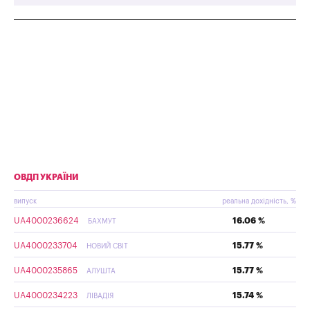
ОВДП УКРАЇНИ
випуск
реальна дохідність, %
UA4000236624
16.06 %
БАХМУТ
UA4000233704
15.77 %
НОВИЙ СВІТ
UA4000235865
15.77 %
АЛУШТА
UA4000234223
15.74 %
ЛІВАДІЯ