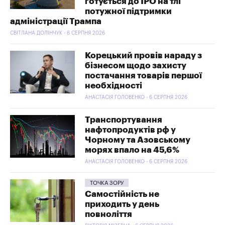
готується до IPO на тлі
потужної підтримки
адміністрації Трампа
СВІТЛАНА ДОЛІНЧУК - 6 СЕРПНЯ 2026
Корецький провів нараду з
бізнесом щодо захисту
постачання товарів першої
необхідності
АНАСТАСІЯ ГОЛОВЕНКО - 6 СЕРПНЯ 2026
Транспортування
нафтопродуктів рф у
Чорному та Азовському
морях впало на 45,6%
АНАСТАСІЯ ГОЛОВЕНКО - 6 СЕРПНЯ 2026
ТОЧКА ЗОРУ
Самостійність не
приходить у день
повноліття