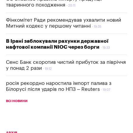
тваринного походження
20:11
Фінкомітет Ради рекомендував ухвалити новий
Митний кодекс у першому читанні
19:35
В Ірані заблокували рахунки державної
нафтової компанії NIOC через борги
19:33
Сенс Банк скоротив чистий прибуток за півріччя
у понад 2 рази
19:12
росія рекордно наростила імпорт палива з
Білорусі після ударів по НПЗ – Reuters
19:07
ВСІ НОВИНИ
АРХІВ