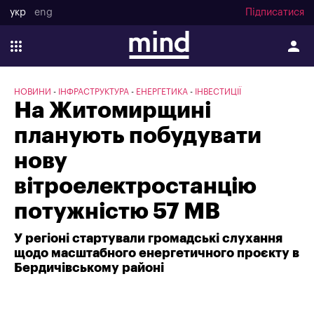
укр
eng
Підписатися
НОВИНИ
ІНФРАСТРУКТУРА
ЕНЕРГЕТИКА
ІНВЕСТИЦІЇ
На Житомирщині
планують побудувати
нову
вітроелектростанцію
потужністю 57 МВ
У регіоні стартували громадські слухання
щодо масштабного енергетичного проєкту в
Бердичівському районі