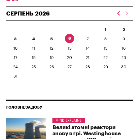
СЕРПЕНЬ
2026
1
2
6
3
4
5
7
8
9
10
11
12
13
14
15
16
17
18
19
20
21
22
23
24
25
26
27
28
29
30
31
ГОЛОВНЕ ЗА ДОБУ
MIND EXPLAINS
Великі атомні реактори
знову в грі. Westinghouse