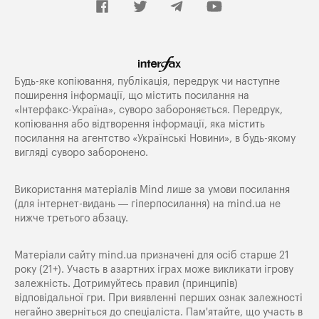
Будь-яке копiювання, публiкацiя, передрук чи наступне
поширення iнформацiї, що мiстить посилання на
«Iнтерфакс-Україна», суворо забороняється. Передрук,
копіювання або відтворення інформації, яка містить
посилання на агентство «Українські Новини», в будь-якому
вигляді суворо заборонено.
Використання матеріалів Mind лише за умови посилання
(для інтернет-видань — гіперпосилання) на
mind.ua
не
нижче третього абзацу.
Матеріали сайту mind.ua призначені для осіб старше 21
року (21+). Участь в азартних іграх може викликати ігрову
залежність. Дотримуйтесь правил (принципів)
відповідальної гри. При виявленні перших ознак залежності
негайно зверніться до спеціаліста. Пам'ятайте, що участь в