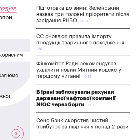
Підготовка до зими: Зеленський
025/26
назвав три головні пріоритети після
попри
засідання РНБО
20:50
ЄС оновлює правила імпорту
продукції тваринного походження
20:11
в корисним
Фінкомітет Ради рекомендував
ухвалити новий Митний кодекс у
прагнемо
першому читанні
19:35
В Ірані заблокували рахунки
жної
державної нафтової компанії
NIOC через борги
19:33
Сенс Банк скоротив чистий
прибуток за півріччя у понад 2 рази
19:12