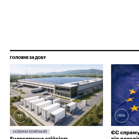
ГОЛОВНЕ ЗА ДОБУ
588
1698
НОВИНИ КОМПАНІЙ
ЄС спряму
Енергетична стійкість
від доход