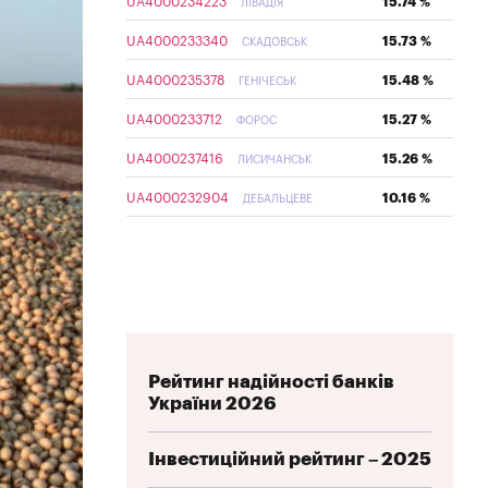
UA4000234223
15.74 %
ЛІВАДІЯ
UA4000233340
15.73 %
СКАДОВСЬК
UA4000235378
15.48 %
ГЕНІЧЕСЬК
UA4000233712
15.27 %
ФОРОС
UA4000237416
15.26 %
ЛИСИЧАНСЬК
UA4000232904
10.16 %
ДЕБАЛЬЦЕВЕ
Рейтинг надійності банків
України 2026
Інвестиційний рейтинг – 2025