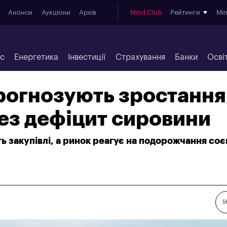
Анонси
Аукціони
Архів
Mind Club
Рейтинги
Mi
ес
Енергетика
Інвестиції
Страхування
Банки
Осві
прогнозують зростання
ез дефіцит сировини
 закупівлі, а ринок реагує на подорожчання соє
5