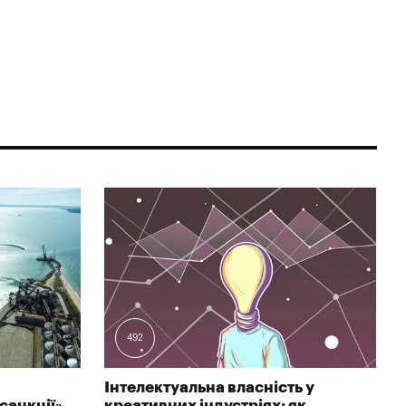
492
Інтелектуальна власність у
санкції»
креативних індустріях: як