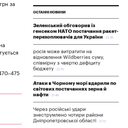
грн за
ОСТАННІ НОВИНИ
Зеленський обговорив із
генсеком НАТО постачання ракет-
перехоплювачів для України
22:45
на
росія може витратити на
тується
відновлення Wildberries суму,
співмірну з чвертю дефіциту
бюджету
22:15
$470–475
Атаки в Чорному морі вдарили по
світових постачаннях зерна й
нафти
21:49
Через російські удари
знеструмлено чотири райони
Дніпропетровської області
21:13