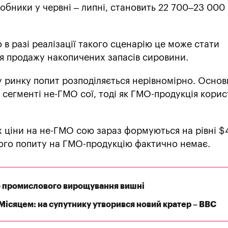
обники у червні – липні, становить 22 700–23 000 
 в разі реалізації такого сценарію це може стати
я продажу накопичених запасів сировини.
 ринку попит розподіляється нерівномірно. Основ
 сегменті не-ГМО сої, тоді як ГМО-продукція корис
х ціни на не-ГМО сою зараз формуються на рівні 
ного попиту на ГМО-продукцію фактично немає.
до промислового вирощування вишні
 Місяцем: на супутнику утворився новий кратер – BBC