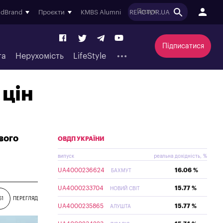
ndBrand
Проєкти
KMBS Alumni
REACTOR.UA
Підписатися
та
Нерухомість
LifeStyle
 цін
вого
ОВДП УКРАЇНИ
випуск
реальна дохідність, %
UA4000236624
16.06 %
БАХМУТ
UA4000233704
15.77 %
НОВИЙ СВІТ
61
ПЕРЕГЛЯД
UA4000235865
15.77 %
АЛУШТА