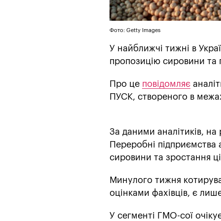
Фото: Getty Images
У найближчі тижні в Укра
пропозицію сировини та 
Про це
повідомляє
аналіт
ПУСК, створеного в межах
За даними аналітиків, на
Переробні підприємства а
сировини та зростання ці
Минулого тижня котирува
оцінками фахівців, є ли
У сегменті ГМО-сої очіку