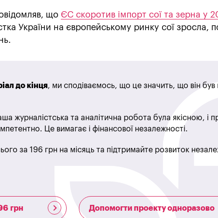
овідомляв, що
ЄС скоротив імпорт сої та зерна у 2
стка України на європейському ринку сої зросла, 
нь.
іал до кінця
, ми сподіваємось, що це значить, що він бу
ша журналістська та аналітична робота була якісною, і 
мпетентно. Це вимагає і фінансової незалежності.
ього за 196 грн на місяць та підтримайте розвиток незале
96 грн
Допомогти проекту одноразово