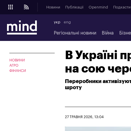
Новини
Публікації
Openmind
Подкасти
укр
eng
Регіональні новини
Війна
Бізн
В Україні 
НОВИНИ
на сою чер
АГРО
ФІНАНСИ
Переробники активізують
шроту
27 ТРАВНЯ 2026, 13:04