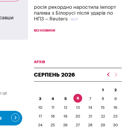
росія рекордно наростила імпорт
палива з Білорусі після ударів по
исавши
НПЗ – Reuters
19:07
ВСІ НОВИНИ
АРХІВ
СЕРПЕНЬ
2026
1
2
о це
6
3
4
5
7
8
9
10
11
12
13
14
15
16
17
18
19
20
21
22
23
є
24
25
26
27
28
29
30