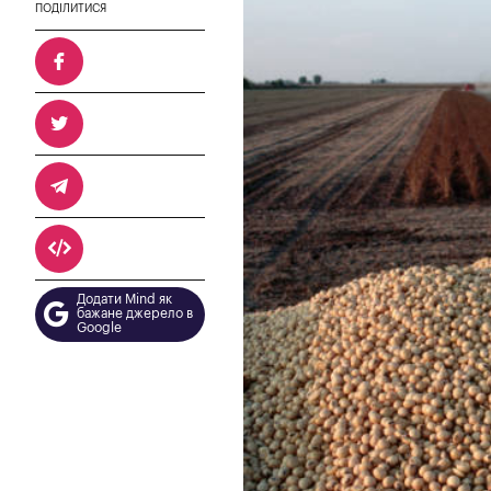
ПОДІЛИТИСЯ
Додати Mind як
бажане джерело в
Google