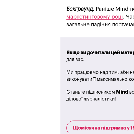
Бекграунд.
Раніше Mind п
маркетинговому році
. Ча
загальне падіння постача
Якщо ви дочитали цей матер
для вас.
Ми працюємо над тим, аби на
виконувати її максимально ко
Станьте підписником
Mind
вс
ділової журналістики!
Щомісячна підтримка у 1