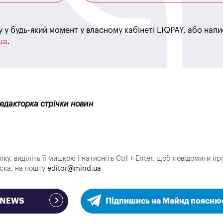
у у будь-який момент у власному кабінеті LIQPAY, або нап
ua
.
редакторка стрічки новин
у, виділіть її мишкою і натисніть Ctrl + Enter, щоб повідомити пр
аска, на пошту
editor@mind.ua
e NEWS
Підпишись на Майнд поясню