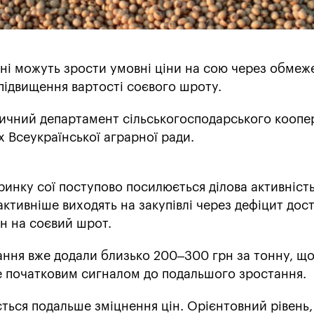
їні можуть зрости умовні ціни на сою через обмеж
підвищення вартості соєвого шроту.
ичний департамент сільськогосподарського коопе
 Всеукраїнської аграрної ради.
 ринку сої поступово посилюється ділова активність
ктивніше виходять на закупівлі через дефіцит дос
н на соєвий шрот.
ння вже додали близько 200–300 грн за тонну, що
ше початковим сигналом до подальшого зростання.
ється подальше зміцнення цін. Орієнтовний рівень,