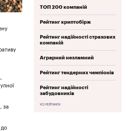
ТОП 200 компаній
Рейтинг криптобірж
ену
Рейтинг надійності страхових
компаній
ративу
Аграрний незламний
Рейтинг тендерних чемпіонів
.
тупної
Рейтинг надійності
забудовників
УСІ РЕЙТИНГИ
, за
 до