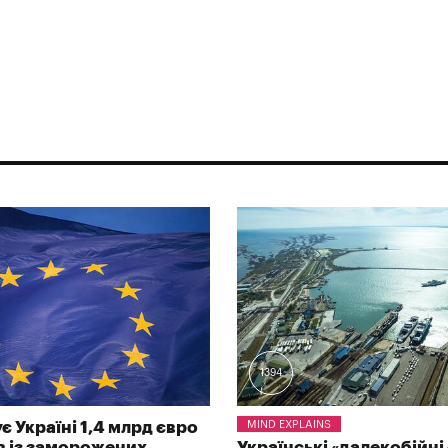
1394
є Україні 1,4 млрд євро
MIND EXPLAINS
ів із заморожених
Українські «далекобійні 