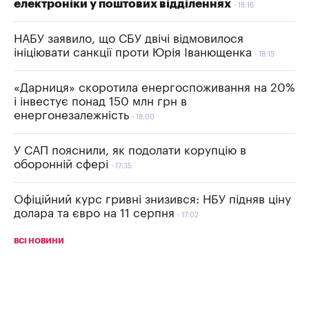
електроніки у поштових відділеннях
18:16
НАБУ заявило, що СБУ двічі відмовилося
ініціювати санкції проти Юрія Іванющенка
18:15
«Дарниця» скоротила енергоспоживання на 20%
і інвестує понад 150 млн грн в
енергонезалежність
18:00
У САП пояснили, як подолати корупцію в
оборонній сфері
17:35
Офіційний курс гривні знизився: НБУ підняв ціну
долара та євро на 11 серпня
17:02
ВСІ НОВИНИ