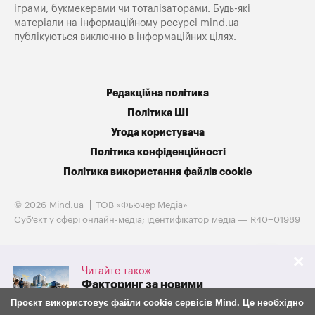
іграми, букмекерами чи тоталізаторами. Будь-які
матеріали на інформаційному ресурсі mind.ua
публікуються виключно в інформаційних цілях.
Редакційна політика
Політика ШІ
Угода користувача
Політика конфіденційності
Політика використання файлів cookie
© 2026 Mind.ua
ТОВ «Фьючер Медiа»
Cуб'єкт у сфері онлайн-медіа; ідентифікатор медіа — R40−01989
Читайте також
Факторинг за новими
правилами: що з 30 липня
Проєкт використовує файли cookie сервісів Mind. Це необхідно
змінилося для бізнесу та