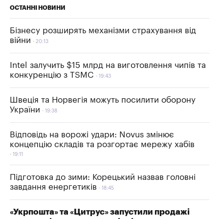
ОСТАННІ НОВИНИ
Бізнесу розширять механізми страхування від
війни
20:13
Intel залучить $15 млрд на виготовлення чипів та
конкуренцію з TSMC
19:43
Швеція та Норвегія можуть посилити оборону
України
19:38
Відповідь на ворожі удари: Novus змінює
концепцію складів та розгортає мережу хабів
19:11
Підготовка до зими: Корецький назвав головні
завдання енергетиків
18:45
«Укрпошта» та «Цитрус» запустили продажі