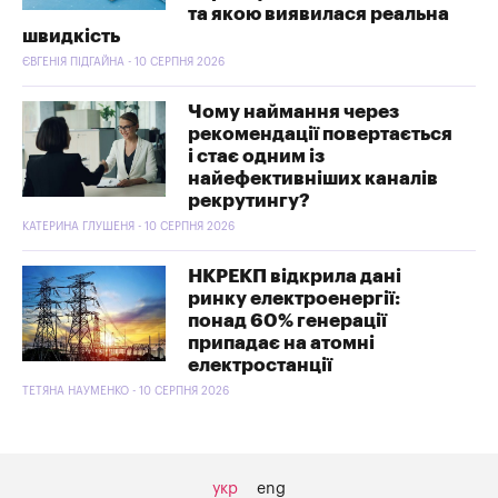
та якою виявилася реальна
швидкість
ЄВГЕНІЯ ПІДГАЙНА - 10 СЕРПНЯ 2026
Чому наймання через
рекомендації повертається
і стає одним із
найефективніших каналів
рекрутингу?
КАТЕРИНА ГЛУШЕНЯ - 10 СЕРПНЯ 2026
НКРЕКП відкрила дані
ринку електроенергії:
понад 60% генерації
припадає на атомні
електростанції
ТЕТЯНА НАУМЕНКО - 10 СЕРПНЯ 2026
укр
eng