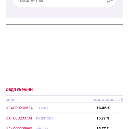
ОВДП УКРАЇНИ
випуск
реальна дохідність, %
UA4000236624
16.06 %
БАХМУТ
UA4000233704
15.77 %
НОВИЙ СВІТ
UA4000235865
15.77 %
АЛУШТА