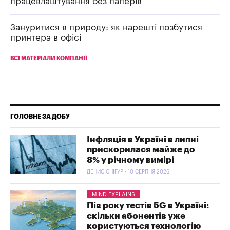
працевлаштування без паперів
Зануритися в природу: як нарешті позбутися
принтера в офісі
ВСІ МАТЕРІАЛИ КОМПАНІЇ
ГОЛОВНЕ ЗА ДОБУ
Інфляція в Україні в липні
прискорилася майже до
8% у річному вимірі
ДЕНИС СНІГУР - 10 СЕРПНЯ 2026
MIND EXPLAINS
Пів року тестів 5G в Україні:
скільки абонентів уже
користуються технологію