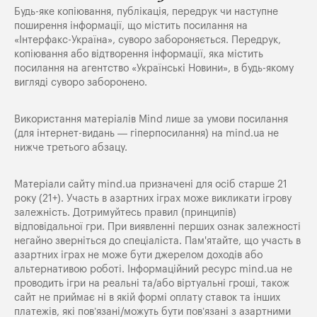
Будь-яке копiювання, публiкацiя, передрук чи наступне
поширення iнформацiї, що мiстить посилання на
«Iнтерфакс-Україна», суворо забороняється. Передрук,
копіювання або відтворення інформації, яка містить
посилання на агентство «Українські Новини», в будь-якому
вигляді суворо заборонено.
Використання матеріалів Mind лише за умови посилання
(для інтернет-видань — гіперпосилання) на
mind.ua
не
нижче третього абзацу.
Матеріали сайту mind.ua призначені для осіб старше 21
року (21+). Участь в азартних іграх може викликати ігрову
залежність. Дотримуйтесь правил (принципів)
відповідальної гри. При виявленні перших ознак залежності
негайно зверніться до спеціаліста. Пам'ятайте, що участь в
азартних іграх не може бути джерелом доходів або
альтернативою роботі. Інформаційний ресурс mind.ua не
проводить ігри на реальні та/або віртуальні гроші, також
сайт не приймає ні в якій формі оплату ставок та інших
платежів, які пов’язані/можуть бути пов’язані з азартними