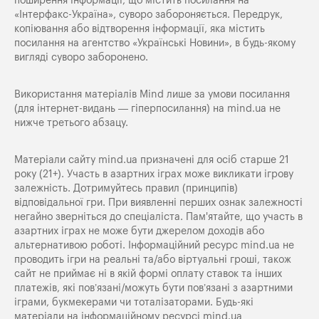
поширення iнформацiї, що мiстить посилання на
«Iнтерфакс-Україна», суворо забороняється. Передрук,
копіювання або відтворення інформації, яка містить
посилання на агентство «Українські Новини», в будь-якому
вигляді суворо заборонено.
Використання матеріалів Mind лише за умови посилання
(для інтернет-видань — гіперпосилання) на
mind.ua
не
нижче третього абзацу.
Матеріали сайту mind.ua призначені для осіб старше 21
року (21+). Участь в азартних іграх може викликати ігрову
залежність. Дотримуйтесь правил (принципів)
відповідальної гри. При виявленні перших ознак залежності
негайно зверніться до спеціаліста. Пам'ятайте, що участь в
азартних іграх не може бути джерелом доходів або
альтернативою роботі. Інформаційний ресурс mind.ua не
проводить ігри на реальні та/або віртуальні гроші, також
сайт не приймає ні в якій формі оплату ставок та інших
платежів, які пов’язані/можуть бути пов’язані з азартними
іграми, букмекерами чи тоталізаторами. Будь-які
матеріали на інформаційному ресурсі mind.ua