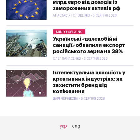
млрд євро від доходів із
заморожених активів рф
АНАСТАСІЯ ГОЛОВЕНКО - 5 СЕРПНЯ 2026
MIND EXPLAINS
Українські «далекобійні
санкції» обвалили експорт
російського зерна на 38%
ОЛЕГ ПАНАСЕНКО - 5 СЕРПНЯ 2026
Інтелектуальна власність у
креативних індустріях: як
захистити бренд від
копіювання
ДАРІ ЧЕРНІКОВА - 5 СЕРПНЯ 2026
укр
eng