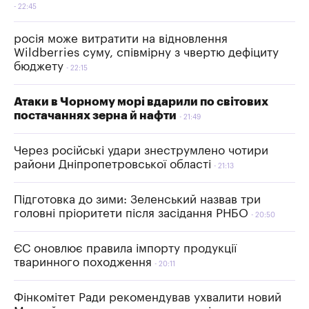
22:45
росія може витратити на відновлення
Wildberries суму, співмірну з чвертю дефіциту
бюджету
22:15
Атаки в Чорному морі вдарили по світових
постачаннях зерна й нафти
21:49
Через російські удари знеструмлено чотири
райони Дніпропетровської області
21:13
Підготовка до зими: Зеленський назвав три
головні пріоритети після засідання РНБО
20:50
ЄС оновлює правила імпорту продукції
тваринного походження
20:11
Фінкомітет Ради рекомендував ухвалити новий