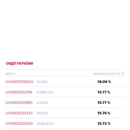
ОВДП УКРАЇНИ
випуск
реальна дохідність, %
UA4000236624
16.06 %
БАХМУТ
UA4000233704
15.77 %
НОВИЙ СВІТ
UA4000235865
15.77 %
АЛУШТА
UA4000234223
15.74 %
ЛІВАДІЯ
UA4000233340
15.73 %
СКАДОВСЬК