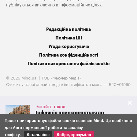
публікуються виключно в інформаційних цілях.
Редакційна політика
Політика ШІ
Угода користувача
Політика конфіденційності
Політика використання файлів cookie
© 2026 Mind.ua
ТОВ «Фьючер Медiа»
Cуб'єкт у сфері онлайн-медіа; ідентифікатор медіа — R40−01989
Читайте також
Інфляція прискорюється до
10%: чому НБУ знову підвищив
Проєкт використовує файли cookie сервісів Mind. Це необхідно
облікову ставку та як із 7
для його нормальної роботи та аналізу
серпня зміниться її вплив на
фінансовий ринок
трафіку.
Детальніше
Добре, зрозуміло