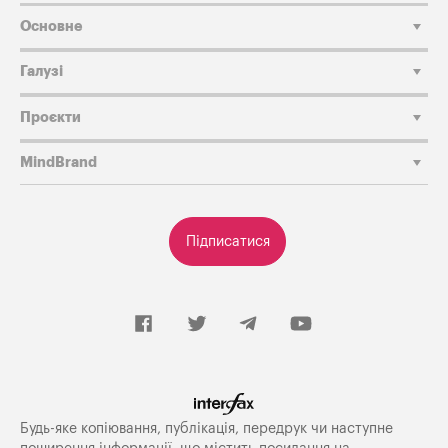
Основне
Галузі
Проєкти
MindBrand
Підписатися
Будь-яке копiювання, публiкацiя, передрук чи наступне