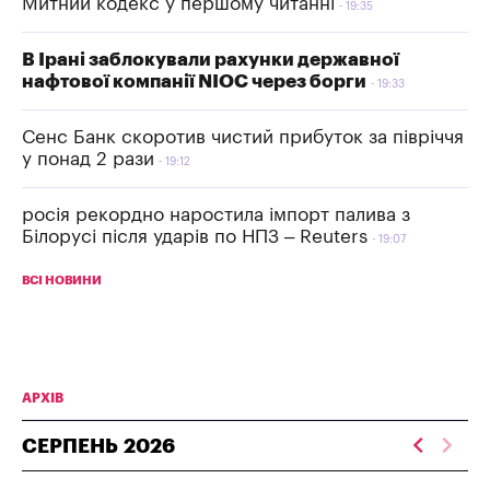
Митний кодекс у першому читанні
19:35
В Ірані заблокували рахунки державної
нафтової компанії NIOC через борги
19:33
Сенс Банк скоротив чистий прибуток за півріччя
у понад 2 рази
19:12
росія рекордно наростила імпорт палива з
Білорусі після ударів по НПЗ – Reuters
19:07
ВСІ НОВИНИ
АРХІВ
СЕРПЕНЬ
2026