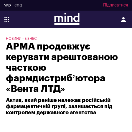
укр
eng
Підписатися
НОВИНИ
БІЗНЕС
АРМА продовжує
керувати арештованою
часткою
фармдистриб’ютора
«Вента ЛТД»
Актив, який раніше належав російській
фармацевтичній групі, залишається під
контролем державного агентства