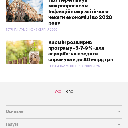
НБУ переглянув
макропрогноз в
Інфляційному звіті: чого
чекати економіці до 2028
року
ТЕТЯНА НАУМЕНКО - 7 СЕРПНЯ 2026
Кабмін розширив
програму «5-7-9%» для
аграріїв: на кредити
спрямують до 80 млрд грн
ТЕТЯНА НАУМЕНКО - 7 СЕРПНЯ 2026
укр
eng
Основне
Галузі