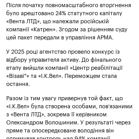
Після початку повномасштабного вторгнення
було арештовано 24% статутного капіталу
«Вента ЛТД», що належали російській
компанії «Катрен». Згодом за рішенням суду
цей пакет передали в управління АРМА.
У 2025 році агентство провело конкурс із
відбору управителя активу. До фінального
етапу вийшли компанії «Центр реабілітації
«Візаві"» та «І.К.Вел». Переможцем стала
остання.
Разом із тим увагу привернув той факт, що
«І.К.Вел» була створена особами, пов’язаними
з «Вента ЛТД», зокрема її керівником
Олександром Волошиним. У результаті через
пряме та опосередковане володіння він
отримував контроль над 94% компанії.