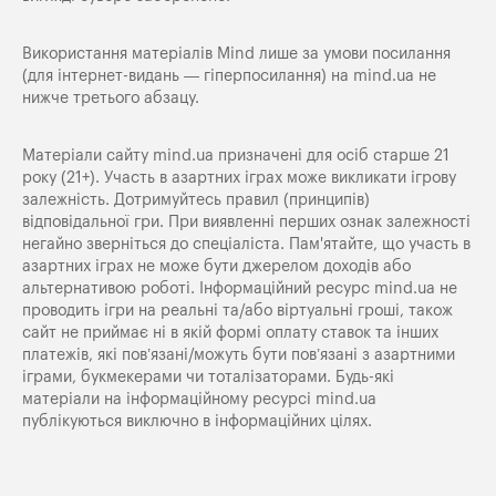
Використання матеріалів Mind лише за умови посилання
(для інтернет-видань — гіперпосилання) на
mind.ua
не
нижче третього абзацу.
Матеріали сайту mind.ua призначені для осіб старше 21
року (21+). Участь в азартних іграх може викликати ігрову
залежність. Дотримуйтесь правил (принципів)
відповідальної гри. При виявленні перших ознак залежності
негайно зверніться до спеціаліста. Пам'ятайте, що участь в
азартних іграх не може бути джерелом доходів або
альтернативою роботі. Інформаційний ресурс mind.ua не
проводить ігри на реальні та/або віртуальні гроші, також
сайт не приймає ні в якій формі оплату ставок та інших
платежів, які пов’язані/можуть бути пов’язані з азартними
іграми, букмекерами чи тоталізаторами. Будь-які
матеріали на інформаційному ресурсі mind.ua
публікуються виключно в інформаційних цілях.