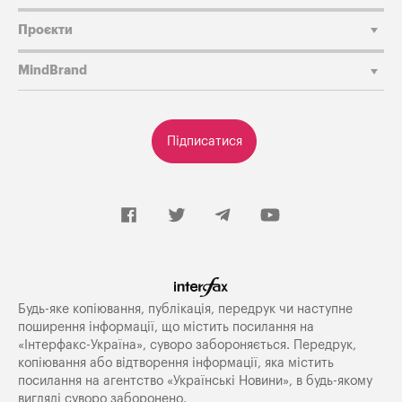
Проєкти
MindBrand
Підписатися
Будь-яке копiювання, публiкацiя, передрук чи наступне
поширення iнформацiї, що мiстить посилання на
«Iнтерфакс-Україна», суворо забороняється. Передрук,
копіювання або відтворення інформації, яка містить
посилання на агентство «Українські Новини», в будь-якому
вигляді суворо заборонено.