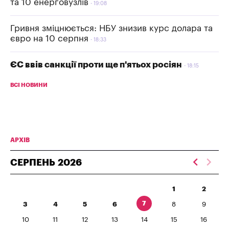
та 10 енерговузлів
19:08
Гривня зміцнюється: НБУ знизив курс долара та
євро на 10 серпня
18:33
ЄС ввів санкції проти ще п'ятьох росіян
18:15
ВСІ НОВИНИ
АРХІВ
СЕРПЕНЬ
2026
1
2
7
3
4
5
6
8
9
10
11
12
13
14
15
16