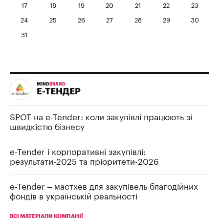
17
18
19
20
21
22
23
24
25
26
27
28
29
30
31
MIND
BRAND
Е-ТЕНДЕР
SPOT на e-Tender: коли закупівлі працюють зі
швидкістю бізнесу
e-Tender і корпоративні закупівлі:
результати-2025 та пріоритети-2026
e-Tender – мастхев для закупівель благодійних
фондів в українській реальності
ВСІ МАТЕРІАЛИ КОМПАНІЇ