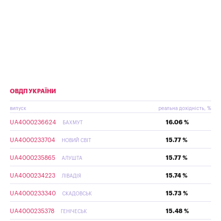
ОВДП УКРАЇНИ
випуск
реальна дохідність, %
UA4000236624
16.06 %
БАХМУТ
UA4000233704
15.77 %
НОВИЙ СВІТ
UA4000235865
15.77 %
АЛУШТА
UA4000234223
15.74 %
ЛІВАДІЯ
UA4000233340
15.73 %
СКАДОВСЬК
UA4000235378
15.48 %
ГЕНІЧЕСЬК