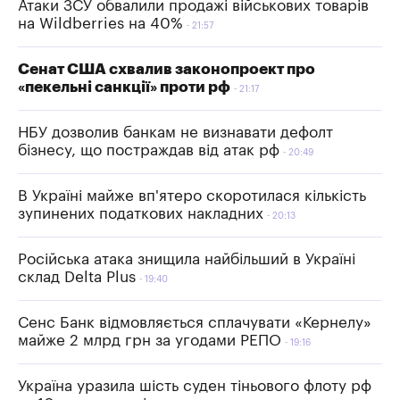
Атаки ЗСУ обвалили продажі військових товарів
на Wildberries на 40%
21:57
Сенат США схвалив законопроект про
«пекельні санкції» проти рф
21:17
НБУ дозволив банкам не визнавати дефолт
бізнесу, що постраждав від атак рф
20:49
В Україні майже вп'ятеро скоротилася кількість
зупинених податкових накладних
20:13
Російська атака знищила найбільший в Україні
склад Delta Plus
19:40
Сенс Банк відмовляється сплачувати «Кернелу»
майже 2 млрд грн за угодами РЕПО
19:16
Україна уразила шість суден тіньового флоту рф