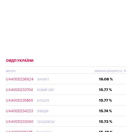
ОВДП УКРАЇНИ
випуск
реальна дохідність, %
UA4000236624
16.06 %
БАХМУТ
UA4000233704
15.77 %
НОВИЙ СВІТ
UA4000235865
15.77 %
АЛУШТА
UA4000234223
15.74 %
ЛІВАДІЯ
UA4000233340
15.73 %
СКАДОВСЬК