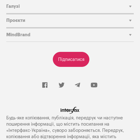
Галузі
Проєкти
MindBrand
Підписатися
Будь-яке копiювання, публiкацiя, передрук чи наступне
поширення iнформацiї, що мiстить посилання на
«Iнтерфакс-Україна», суворо забороняється. Передрук,
копіювання або відтворення інформації, яка містить