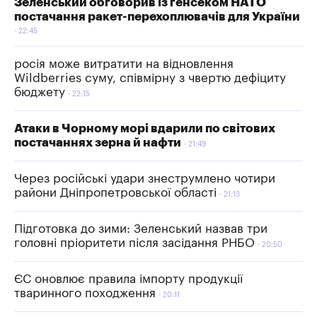
Зеленський обговорив із генсеком НАТО
постачання ракет-перехоплювачів для України
22:45
росія може витратити на відновлення
Wildberries суму, співмірну з чвертю дефіциту
бюджету
22:15
Атаки в Чорному морі вдарили по світових
постачаннях зерна й нафти
21:49
Через російські удари знеструмлено чотири
райони Дніпропетровської області
21:13
Підготовка до зими: Зеленський назвав три
головні пріоритети після засідання РНБО
20:50
ЄС оновлює правила імпорту продукції
тваринного походження
20:11