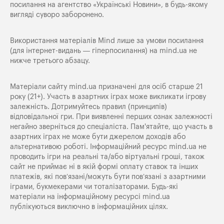
посилання на агентство «Українські Новини», в будь-якому
вигляді суворо заборонено.
Використання матеріалів Mind лише за умови посилання
(для інтернет-видань — гіперпосилання) на
mind.ua
не
нижче третього абзацу.
Матеріали сайту mind.ua призначені для осіб старше 21
року (21+). Участь в азартних іграх може викликати ігрову
залежність. Дотримуйтесь правил (принципів)
відповідальної гри. При виявленні перших ознак залежності
негайно зверніться до спеціаліста. Пам'ятайте, що участь в
азартних іграх не може бути джерелом доходів або
альтернативою роботі. Інформаційний ресурс mind.ua не
проводить ігри на реальні та/або віртуальні гроші, також
сайт не приймає ні в якій формі оплату ставок та інших
платежів, які пов’язані/можуть бути пов’язані з азартними
іграми, букмекерами чи тоталізаторами. Будь-які
матеріали на інформаційному ресурсі mind.ua
публікуються виключно в інформаційних цілях.