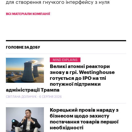
для створення гнучкого інтерфейсу з нуля
ВСІ МАТЕРІАЛИ КОМПАНІЇ
ГОЛОВНЕ ЗА ДОБУ
MIND EXPLAINS
Великі атомні реактори
знову в грі. Westinghouse
готується до IPO на тлі
потужної підтримки
адміністрації Трампа
СВІТЛАНА ДОЛІНЧУК - 6 СЕРПНЯ 2026
Корецький провів нараду з
бізнесом щодо захисту
постачання товарів першої
необхідності