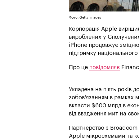
Фото: Getty Images
Корпорація Apple виріши
вироблених у Сполучених
iPhone продовжує зміцню
підтримку національного 
Про це
повідомляє
Financ
Укладена на п'ять років
зобов'язанням в рамках м
вкласти $600 млрд в екон
від ввадження мит на сво
Партнерство з Broadcom 
Apple мікросхемами та ко