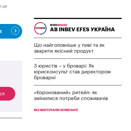
о це
MIND
BRAND
AB INBEV EFES УКРАЇНА
є
Що найголовніше у пиві та як
зварити якісний продукт
З юристів – у броварі: Як
юрисконсульт став директором
броварні
«Коронований» ритейл: як
ся
змінилися потреби споживачів
ВСІ МАТЕРІАЛИ КОМПАНІЇ