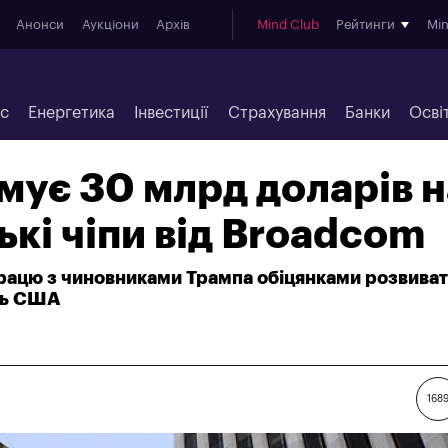
Анонси
Аукціони
Архів
Mind Club
Рейтинги
Mi
ес
Енергетика
Інвестиції
Страхування
Банки
Осві
мує 30 млрд доларів н
кі чіпи від Broadcom
рацю з чиновниками Трампа обіцянками розвива
зь США
168