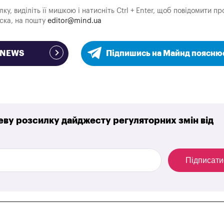
у, виділіть її мишкою і натисніть Ctrl + Enter, щоб повідомити пр
аска, на пошту
editor@mind.ua
e NEWS
Підпишись на Майнд поясню
ву розсилку дайджесту регуляторних змін від
Підписати