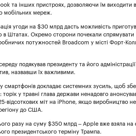
cBook та інших пристроях, дозволяючи їм виходити 
до мобільних мереж.
зація угоди на $30 млрд дасть можливість приготув
о в Штатах. Окремо сторони почекали спрямувати 
робничих потужностей Broadcom у місті Форт-Колл
середу подякував президенту та його адміністрації
атив, назвавши їх важливими.
у смартфонів докладає системних зусиль, щоб зб
: торік у травні глава держави ненадовго анонсува
5-відсоткових міт на iPhone, якщо виробництво не
регіону до США.
ього разу на суму $350 млрд – Apple вже взяла на
ього президентського терміну Трампа.