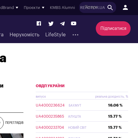
ndBrand
Проєкти
KMBS Alumni
REACTOR.UA
Підписатися
та
Нерухомість
LifeStyle
а
ти
ОВДП УКРАЇНИ
випуск
реальна дохідність, %
UA4000236624
16.06 %
БАХМУТ
UA4000235865
15.77 %
АЛУШТА
9
ПЕРЕГЛЯДІВ
UA4000233704
15.77 %
НОВИЙ СВІТ