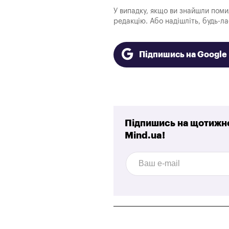
У випадку, якщо ви знайшли помилк
редакцію. Або надішліть, будь-л
Підпишись на Googl
Підпишись на щотижне
Mind.ua!