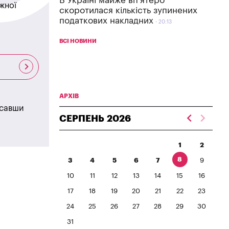
В Україні майже вп'ятеро
жної
скоротилася кількість зупинених
податкових накладних
20:13
ВСІ НОВИНИ
АРХІВ
исавши
СЕРПЕНЬ
2026
1
2
8
3
4
5
6
7
9
10
11
12
13
14
15
16
17
18
19
20
21
22
23
24
25
26
27
28
29
30
31