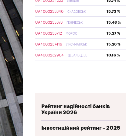
UA4000234223
15.74 %
ЛІВАДІЯ
UA4000233340
15.73 %
СКАДОВСЬК
UA4000235378
15.48 %
ГЕНІЧЕСЬК
UA4000233712
15.27 %
ФОРОС
UA4000237416
15.26 %
ЛИСИЧАНСЬК
UA4000232904
10.16 %
ДЕБАЛЬЦЕВЕ
Рейтинг надійності банків
України 2026
Інвестиційний рейтинг – 2025