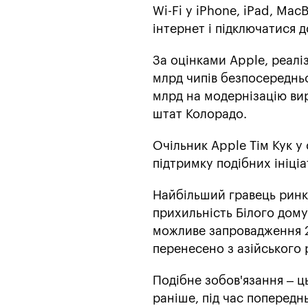
Wi-Fi у iPhone, iPad, Ma
інтернет і підключатися 
За оцінками Apple, реалі
млрд чипів безпосереднь
млрд на модернізацію ви
штат Колорадо.
Очільник Apple Тім Кук у 
підтримку подібних ініці
Найбільший гравець ринк
прихильність Білого дому
можливе запровадження 2
перенесено з азійського 
Подібне зобов'язання – ц
раніше, під час попередн