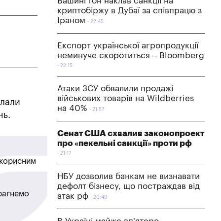
Вашингтон наклав санкції на
криптобіржу в Дубаї за співпрацю з
Іраном
22:45
Експорт української агропродукції
неминуче скоротиться – Bloomberg
22:15
Атаки ЗСУ обвалили продажі
військових товарів на Wildberries
клали
на 40%
21:57
нь.
Сенат США схвалив законопроект
про «пекельні санкції» проти рф
21:17
в корисним
НБУ дозволив банкам не визнавати
дефолт бізнесу, що постраждав від
прагнемо
атак рф
20:49