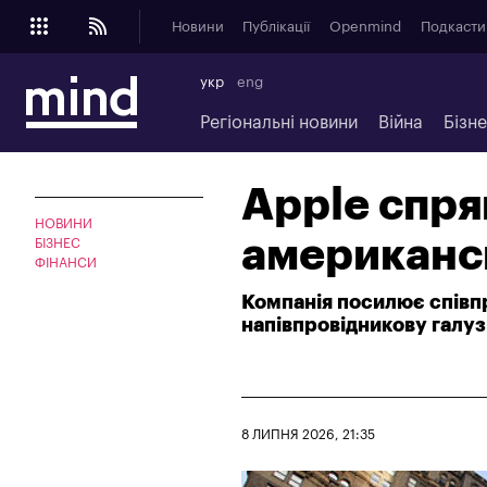
Новини
Публікації
Openmind
Подкасти
укр
eng
Регіональні новини
Війна
Бізн
Apple спря
НОВИНИ
американсь
БІЗНЕС
ФІНАНСИ
Компанія посилює співп
напівпровідникову галу
8 ЛИПНЯ 2026, 21:35