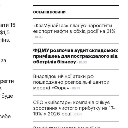
в
ОСТАННІ НОВИНИ
ати 15
«КазМунайГаз» планує наростити
експорт нафти в обхід росії на 31%
$1,5
10:03
інз,
ФДМУ розпочав аудит складських
приміщень для постраждалого від
 за
обстрілів бізнесу
10:00
Внаслідок нічної атаки рф
ерегти
пошкоджено розподільчі центри
мережі «Фора»
в
09:49
 буде
СЕО «Київстар»: компанія очікує
зростання чистого прибутку на 17-
19% у 2026 році
09:41
 себе