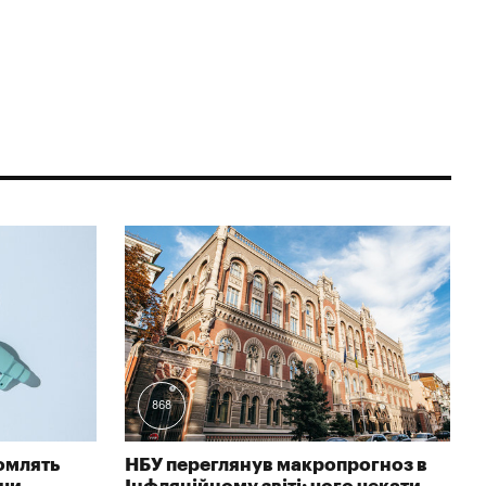
868
омлять
НБУ переглянув макропрогноз в