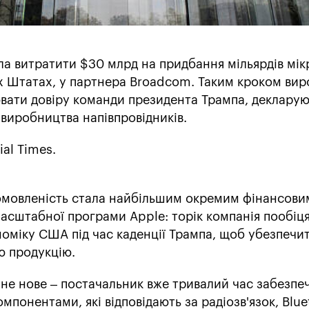
ла витратити $30 млрд на придбання мільярдів мік
 Штатах, у партнера Broadcom. Таким кроком ви
вати довіру команди президента Трампа, деклару
виробництва напівпровідників.
ial Times.
 домовленість стала найбільшим окремим фінансови
асштабної програми Apple: торік компанія пообіц
оміку США під час каденції Трампа, щоб убезпечи
ю продукцію.
не нове – постачальник вже тривалий час забезпе
мпонентами, які відповідають за радіозв'язок, Blue