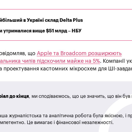
більший в Україні склад Delta Plus
и утрималися вище $51 млрд – НБУ
овідомляв, що
Apple та Broadcom розширюють
чальника чипів підскочили майже на 5%
. Компанії у
а проектування кастомних мікросхем для ШІ-завда
іал до кінця
, ми сподіваємось, що це значить, що він бу
ша журналістська та аналітична робота була якісною, і 
мпетентно. Це вимагає і фінансової незалежності.