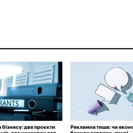
587
 бізнесу: два проєкти
Рекламна тиша: чи екон