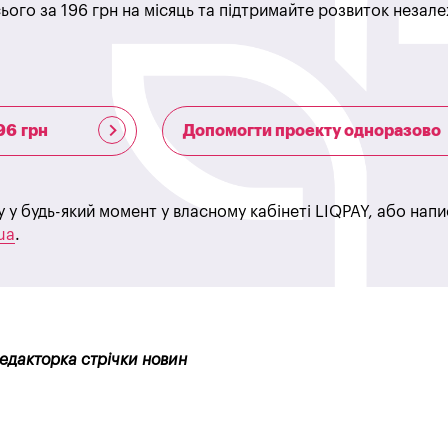
ього за 196 грн на місяць та підтримайте розвиток незале
96 грн
Допомогти проекту одноразово
у у будь-який момент у власному кабінеті LIQPAY, або нап
ua
.
редакторка стрічки новин