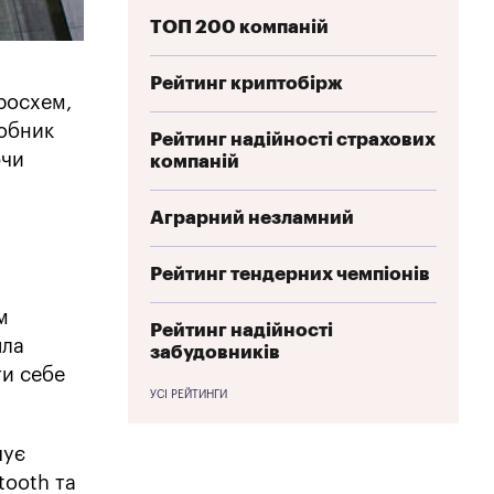
ТОП 200 компаній
Рейтинг криптобірж
росхем,
робник
Рейтинг надійності страхових
ючи
компаній
Аграрний незламний
Рейтинг тендерних чемпіонів
м
Рейтинг надійності
яла
забудовників
ти себе
УСІ РЕЙТИНГИ
чує
tooth та